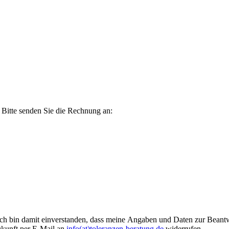
 Bitte senden Sie die Rechnung an:
h bin damit einverstanden, dass meine Angaben und Daten zur Beantwo
ukunft per E-Mail an
info(at)toleranzen-beratung.de
widerrufen.