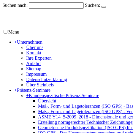
Suchen nach:
Suchen:
Menu
+
Unternehmen
Über uns
Kontakt
Ihre Experten
Anfahrt
Sitemap
Impressum
Datenschutzerklärung
Über Steinbeis
+
Präsenz-Seminare
+
Kundenspezifische Präsenz-Seminare
Übersicht
Maß-, Form- und Lagetoleranzen (ISO GPS) - Bas
Maß-, Form- und Lagetoleranzen (ISO GPS) - Ver
ASME Y14_5-2009_2018 - Dimensionale und geom
Erstellung normgerechter Technischer Zeichnun
Geometrische Produktspezifikation (ISO GPS) für 
ISO GPS - Das Normensystem verstehen und rich