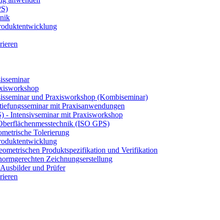
PS)
nik
 Produktentwicklung
rieren
isseminar
axisworkshop
sisseminar und Praxisworkshop (Kombiseminar)
tiefungsseminar mit Praxisanwendungen
S) - Intensivseminar mit Praxisworkshop
 Oberflächenmesstechnik (ISO GPS)
etrische Tolerierung
 Produktentwicklung
eometrischen Produktspezifikation und Verifikation
ormgerechten Zeichnungserstellung
Ausbilder und Prüfer
rieren