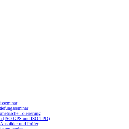
isseminar
tiefungsseminar
etrische Tolerierung
gen (ISO GPS und ISO TPD)
Ausbilder und Prüfer
tig anwenden