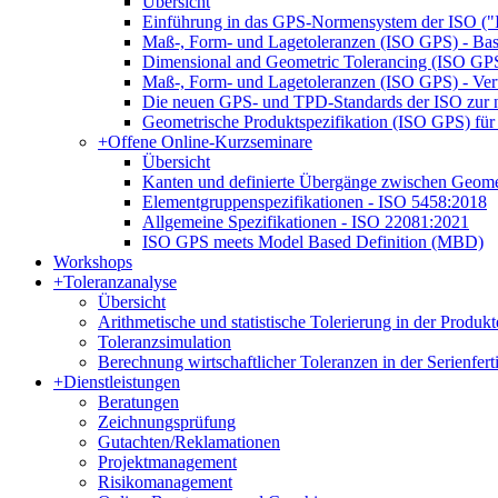
Übersicht
Einführung in das GPS-Normensystem der ISO ("
Maß-, Form- und Lagetoleranzen (ISO GPS) - Bas
Dimensional and Geometric Tolerancing (ISO GPS)
Maß-, Form- und Lagetoleranzen (ISO GPS) - Ver
Die neuen GPS- und TPD-Standards der ISO zur n
Geometrische Produktspezifikation (ISO GPS) für 
+
Offene Online-Kurzseminare
Übersicht
Kanten und definierte Übergänge zwischen Geom
Elementgruppenspezifikationen - ISO 5458:2018
Allgemeine Spezifikationen - ISO 22081:2021
ISO GPS meets Model Based Definition (MBD)
Workshops
+
Toleranzanalyse
Übersicht
Arithmetische und statistische Tolerierung in der Produk
Toleranzsimulation
Berechnung wirtschaftlicher Toleranzen in der Serienfer
+
Dienstleistungen
Beratungen
Zeichnungsprüfung
Gutachten/Reklamationen
Projektmanagement
Risikomanagement