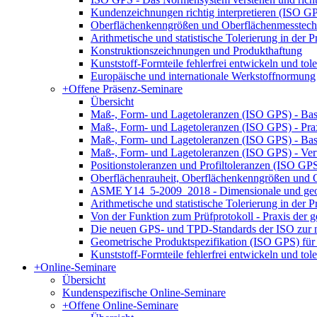
Kundenzeichnungen richtig interpretieren (ISO G
Oberflächenkenngrößen und Oberflächenmesstech
Arithmetische und statistische Tolerierung in der
Konstruktionszeichnungen und Produkthaftung
Kunststoff-Formteile fehlerfrei entwickeln und tole
Europäische und internationale Werkstoffnormung
+
Offene Präsenz-Seminare
Übersicht
Maß-, Form- und Lagetoleranzen (ISO GPS) - Bas
Maß-, Form- und Lagetoleranzen (ISO GPS) - Pr
Maß-, Form- und Lagetoleranzen (ISO GPS) - Ba
Maß-, Form- und Lagetoleranzen (ISO GPS) - Ver
Positionstoleranzen und Profiltoleranzen (ISO GP
Oberflächenrauheit, Oberflächenkenngrößen und
ASME Y14_5-2009_2018 - Dimensionale und geom
Arithmetische und statistische Tolerierung in der
Von der Funktion zum Prüfprotokoll - Praxis der g
Die neuen GPS- und TPD-Standards der ISO zur n
Geometrische Produktspezifikation (ISO GPS) für 
Kunststoff-Formteile fehlerfrei entwickeln und tole
+
Online-Seminare
Übersicht
Kundenspezifische Online-Seminare
+
Offene Online-Seminare