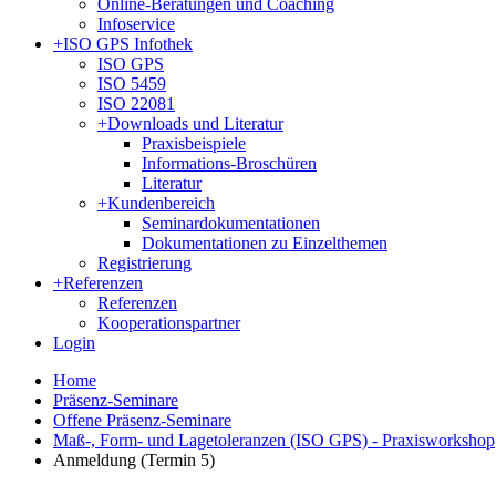
Online-Beratungen und Coaching
Infoservice
+
ISO GPS Infothek
ISO GPS
ISO 5459
ISO 22081
+
Downloads und Literatur
Praxisbeispiele
Informations-Broschüren
Literatur
+
Kundenbereich
Seminardokumentationen
Dokumentationen zu Einzelthemen
Registrierung
+
Referenzen
Referenzen
Kooperationspartner
Login
Home
Präsenz-Seminare
Offene Präsenz-Seminare
Maß-, Form- und Lagetoleranzen (ISO GPS) - Praxisworkshop
Anmeldung (Termin 5)