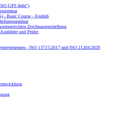
ISO GPS light")
isseminar
 - Basic Course - English
tiefungsseminar
ormgerechten Zeichnungserstellung
Ausbilder und Prüfer
etrieelementen - ISO 13715:2017 und ISO 21204:2020
tentwicklung
tigung