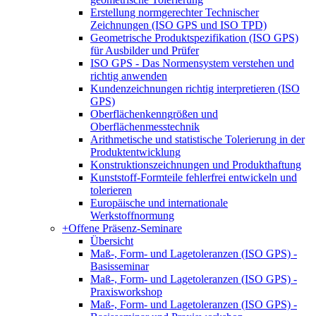
Erstellung normgerechter Technischer
Zeichnungen (ISO GPS und ISO TPD)
Geometrische Produktspezifikation (ISO GPS)
für Ausbilder und Prüfer
ISO GPS - Das Normensystem verstehen und
richtig anwenden
Kundenzeichnungen richtig interpretieren (ISO
GPS)
Oberflächenkenngrößen und
Oberflächenmesstechnik
Arithmetische und statistische Tolerierung in der
Produktentwicklung
Konstruktionszeichnungen und Produkthaftung
Kunststoff-Formteile fehlerfrei entwickeln und
tolerieren
Europäische und internationale
Werkstoffnormung
+
Offene Präsenz-Seminare
Übersicht
Maß-, Form- und Lagetoleranzen (ISO GPS) -
Basisseminar
Maß-, Form- und Lagetoleranzen (ISO GPS) -
Praxisworkshop
Maß-, Form- und Lagetoleranzen (ISO GPS) -