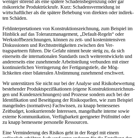
weniger störend als eine spä­tere Schadensbegrenzung oder gar
risikoreiche Produktrück­rufe. Kurz: Scha­densvermeidung ist
wirtschaftlicher als die spätere Behebung von direk­ten oder indirek­
ten Schäden.
Fehlinterpretationen von Konstruktionszeichnung, zum Bei­spiel im
Hin­blick auf das Toleranzmanagement, „Default-Re­geln“ oder
Werk­stoffbezeichnungen, können zu zeit- und kostenintensiven
Diskussionen und Rechtsstreitig­kei­ten zwischen den Ver­
tragspartnern führen. Die Gefahr nimmt heute stetig zu, da sich
einerseits die in­ternationalen Standards rasch weiter­entwickeln und
ande­rerseits eine zu­nehmende Ar­beitstei­lung verbunden mit ei­ner
kontinuierli­chen Verringe­rung der Ferti­gungstiefe, die Mög­
lichkeiten einer bilateralen Abstim­mung zu­nehmend erschwert.
Wir unterstützen Sie nicht nur bei der Analyse und Risiko­bewertung
be­stehender Produktspezifikationen (eigene Konstruktionszeich­nun­
gen und Kundenzeichnungen) und Prozesse son­dern auch bei der
Identifikation und Beseitigung der Risiko­quellen, wie zum Beispiel
mangelndes (normatives) Fach­wissen, zu knapp bemessenes
Zeitbudget, konkurrierende Interessen, mangelhafte interne sowie
externe Kommunika­tion, Verfügbarkeit geeigneter Prüfmittel oder
zu knapp bemes­sene personelle Ressourcen.
Eine Verminderung des Risikos geht in der Regel mit einem