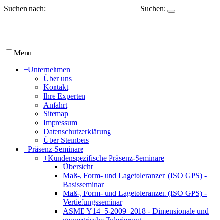
Suchen nach:
Suchen:
Menu
+
Unternehmen
Über uns
Kontakt
Ihre Experten
Anfahrt
Sitemap
Impressum
Datenschutzerklärung
Über Steinbeis
+
Präsenz-Seminare
+
Kundenspezifische Präsenz-Seminare
Übersicht
Maß-, Form- und Lagetoleranzen (ISO GPS) -
Basisseminar
Maß-, Form- und Lagetoleranzen (ISO GPS) -
Vertiefungsseminar
ASME Y14_5-2009_2018 - Dimensionale und
geometrische Tolerierung