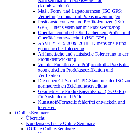
Basisseminar und Praxisworkshop
(Kombiseminar)
Maß-, Form- und Lagetoleranzen (ISO GPS) -
Vertiefungsseminar mit Praxisanwendungen
Positionstoleranzen und Profiltoleranzen (ISO
GPS) - Intensivseminar mit Praxisworkshop
Oberflächenrauheit, Oberflächenkenngrößen und
Oberflächenmesstechnik (ISO GPS)
ASME Y14_5-2009_2018 - Dimensionale und
geometrische Tolerierung
Arithmetische und statistische Tolerierung in der
Produktentwicklung
Von der Funktion zum Prüfprotokoll - Praxis der
geometrischen Produktspezifikation und
Verifikation
Die neuen GPS- und TPD-Standards der ISO zur
normgerechten Zeichnungserstellung
Geometrische Produktspezifikation (ISO GPS)
für Ausbilder und Prüfer
Kunststoff-Formteile fehlerfrei entwickeln und
tolerieren
+
Online-Seminare
Übersicht
Kundenspezifische Online-Seminare
+
Offene Online-Seminare