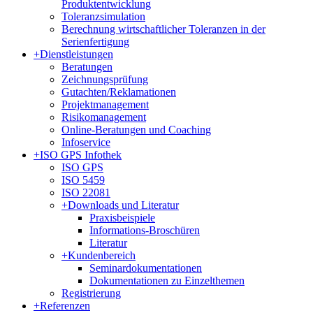
Produktentwicklung
Toleranzsimulation
Berechnung wirtschaftlicher Toleranzen in der
Serienfertigung
+
Dienstleistungen
Beratungen
Zeichnungsprüfung
Gutachten/Reklamationen
Projektmanagement
Risikomanagement
Online-Beratungen und Coaching
Infoservice
+
ISO GPS Infothek
ISO GPS
ISO 5459
ISO 22081
+
Downloads und Literatur
Praxisbeispiele
Informations-Broschüren
Literatur
+
Kundenbereich
Seminardokumentationen
Dokumentationen zu Einzelthemen
Registrierung
+
Referenzen