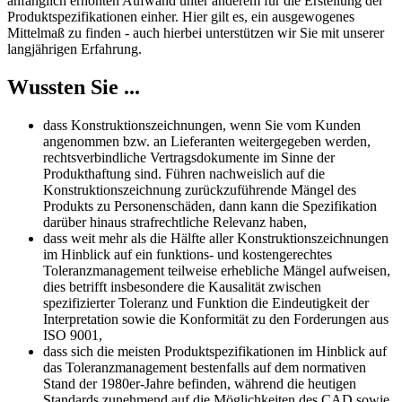
anfänglich erhöhten Aufwand unter anderem für die Erstellung der
Produktspezifikationen einher. Hier gilt es, ein ausgewogenes
Mittelmaß zu finden - auch hierbei unterstützen wir Sie mit unserer
langjährigen Erfahrung.
Wussten Sie ...
dass Konstruktionszeichnungen, wenn Sie vom Kunden
angenommen bzw. an Lieferanten weitergegeben werden,
rechtsverbindliche Vertragsdokumente im Sinne der
Produkthaftung sind. Führen nachweislich auf die
Konstruktionszeichnung zurückzuführende Mängel des
Produkts zu Personenschäden, dann kann die Spezifikation
darüber hinaus strafrechtliche Relevanz haben,
dass weit mehr als die Hälfte aller Konstruktionszeichnungen
im Hinblick auf ein funktions- und kostengerechtes
Toleranzmanagement teilweise erhebliche Mängel aufweisen,
dies betrifft insbesondere die Kausalität zwischen
spezifizierter Toleranz und Funktion die Eindeutigkeit der
Interpretation sowie die Konformität zu den Forderungen aus
ISO 9001,
dass sich die meisten Produktspezifikationen im Hinblick auf
das Toleranzmanagement bestenfalls auf dem normativen
Stand der 1980er-Jahre befinden, während die heutigen
Standards zunehmend auf die Möglichkeiten des CAD sowie