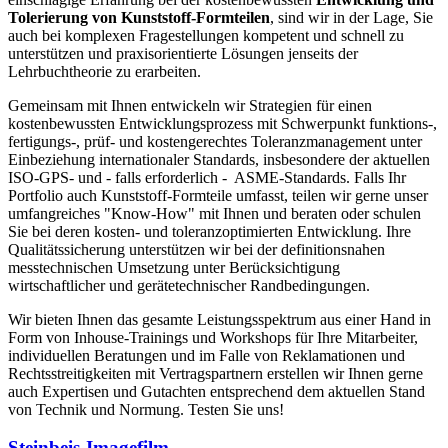
Tolerierung von Kunststoff-Formteilen
, sind wir in der Lage, Sie
auch bei komple­xen Fragestellungen kompetent und schnell zu
unter­stützen und praxisorientierte Lösungen jenseits der
Lehrbuchtheorie zu erarbeiten.
Gemeinsam mit Ihnen entwickeln wir Strategien für einen
kostenbewussten Entwicklungsprozess mit Schwerpunkt funkti­ons-,
ferti­gungs-, prüf- und kostengerechtes Tole­ranzma­nagement unter
Einbezie­hung internationaler Stan­dards, insbesondere der aktuellen
ISO-GPS- und - falls erforderlich - ASME-Standards. Falls Ihr
Portfolio auch Kunststoff-Formteile umfasst, teilen wir gerne unser
umfangreiches "Know-How" mit Ihnen und beraten oder schulen
Sie bei deren kosten- und toleranzoptimierten Entwicklung. Ihre
Qualitäts­siche­rung unterstützen wir bei der definiti­onsnahen
messtechnischen Umsetzung unter Berücksichti­gung
wirtschaftlicher und gerätetechnischer Randbedingun­gen.
Wir bieten Ihnen das gesamte Leistungsspektrum aus einer Hand in
Form von Inhouse-Trainings und Workshops für Ihre Mitarbeiter,
individuellen Beratungen und im Falle von Reklamationen und
Rechtsstreitigkeiten mit Vertragspartnern erstellen wir Ihnen gerne
auch Expertisen und Gutachten entsprechend dem aktuellen Stand
von Technik und Normung. Testen Sie uns!
Steinbeis-Imagefilm