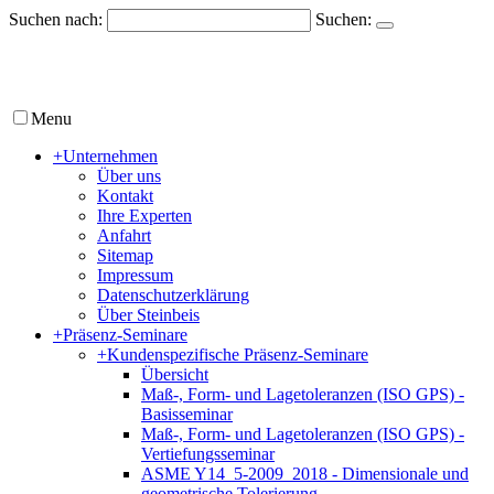
Suchen nach:
Suchen:
Menu
+
Unternehmen
Über uns
Kontakt
Ihre Experten
Anfahrt
Sitemap
Impressum
Datenschutzerklärung
Über Steinbeis
+
Präsenz-Seminare
+
Kundenspezifische Präsenz-Seminare
Übersicht
Maß-, Form- und Lagetoleranzen (ISO GPS) -
Basisseminar
Maß-, Form- und Lagetoleranzen (ISO GPS) -
Vertiefungsseminar
ASME Y14_5-2009_2018 - Dimensionale und
geometrische Tolerierung