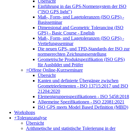
Übersicht
Einführung in das GPS-Normensystem der ISO
("ISO GPS light")
Maß-, Form- und Lagetoleranzen (ISO GPS) -
Basisseminar
Dimensional and Geometric Tolerancing (ISO
GPS) - Basic Course - English
Maß-, Form- und Lagetoleranzen (ISO GPS) -
Vertiefungsseminar
Die neuen GPS- und TPD-Standards der ISO zur
normgerechten Zeichnungserstellung
Geometrische Produktspezifikation (ISO GPS)
für Ausbilder und Prüfer
+
Offene Online-Kurzseminare
Übersicht
Kanten und definierte Übergänge zwischen
Geometrieelementen - ISO 13715:2017 und ISO
21204:2020
Elementgruppenspezifikationen - ISO 5458:2018
Allgemeine Spezifikationen - ISO 22081:2021
ISO GPS meets Model Based Definition (MBD)
Workshops
+
Toleranzanalyse
Übersicht
Arithmetische und statistische Tolerierung in der