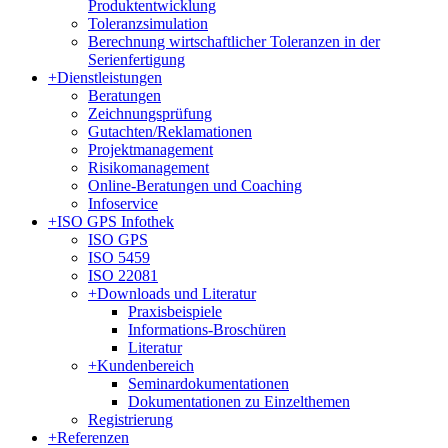
Produktentwicklung
Toleranzsimulation
Berechnung wirtschaftlicher Toleranzen in der
Serienfertigung
+
Dienstleistungen
Beratungen
Zeichnungsprüfung
Gutachten/Reklamationen
Projektmanagement
Risikomanagement
Online-Beratungen und Coaching
Infoservice
+
ISO GPS Infothek
ISO GPS
ISO 5459
ISO 22081
+
Downloads und Literatur
Praxisbeispiele
Informations-Broschüren
Literatur
+
Kundenbereich
Seminardokumentationen
Dokumentationen zu Einzelthemen
Registrierung
+
Referenzen