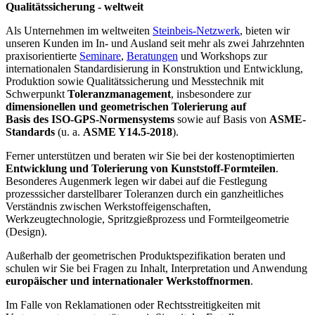
Qualitätssicherung - weltweit
Als Unternehmen im weltweiten
Steinbeis-Netzwerk
, bieten wir
unseren Kun­den im In- und Ausland seit mehr als zwei Jahrzehnten
praxisorien­tierte
Seminare
,
Beratungen
und Workshops zur
internationalen Standar­disierung in Kon­struktion und Entwicklung,
Produktion sowie Qualitätssiche­rung und Messtechnik mit
Schwerpunkt
Toleranzmanagement
, insbesondere zur
dimensionellen und geometrischen Tolerierung auf
Basis des
ISO-GPS-Normensystems
sowie auf Basis von
ASME-
Standards
(u. a.
ASME Y14.5-2018
).
Ferner unterstützen und beraten wir Sie bei der kostenoptimierten
Entwicklung und Tolerierung von Kunststoff-Formteilen
.
Besonderes Augenmerk legen wir dabei auf die Festlegung
prozesssicher darstellbarer Toleranzen durch ein ganzheitliches
Verständnis zwischen Werkstoffeigenschaften,
Werkzeugtechnologie, Spritzgießprozess und Formteilgeometrie
(Design).
Außerhalb der geometrischen Pro­dukt­spezifikation beraten und
schulen wir Sie bei Fragen zu Inhalt, Inter­pre­tation und Anwen­dung
europäischer und internationaler Werkstoffnormen
.
Im Falle von Re­klamationen oder Rechts­strei­tigkeiten mit