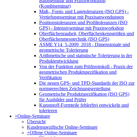
Basisseminar und Praxisworkshop
(Kombiseminar)
Maß-, Form- und Lagetoleranzen (ISO GPS) -
Vertiefungsseminar mit Praxisanwendungen
Positionstoleranzen und Profiltoleranzen (ISO
GPS) - Intensivseminar mit Praxisworkshop
Oberflächenrauheit, Oberflächenkenngrößen und
Oberflächenmesstechnik (ISO GPS)
ASME Y14_5-2009_2018 - Dimensionale und
geometrische Tolerierung
Arithmetische und statistische Tolerierung in der
Produktentwicklung
Von der Funktion zum Prüfprotokoll - Praxis der
geometrischen Produktspezifikation und
Verifikation
Die neuen GPS- und TPD-Standards der ISO zur
normgerechten Zeichnungserstellung
Geometrische Produktspezifikation (ISO GPS)
für Ausbilder und Prüfer
Kunststoff-Formteile fehlerfrei entwickeln und
tolerieren
+
Online-Seminare
Übersicht
Kundenspezifische Online-Seminare
+
Offene Online-Seminare