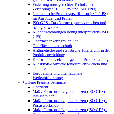
Erstellung normgerechter Technischer
Zeichnungen (ISO GPS und ISO TPD)
Geometrische Produktspezifikation (ISO GPS)
für Ausbilder und Prüfer
ISO GPS - Das Normensystem verstehen und
richtig anwenden
Kundenzeichnungen richtig interpretieren (ISO
GPS)
Oberflächenkenngrößen und
Oberflächenmesstechnik
Arithmetische und statistische Tolerierung in der
Produktentwicklung
Konstruktionszeichnungen und Produkthaftung
Kunststoff-Formteile fehlerfrei entwickeln und
tolerieren
Europäische und internationale
Werkstoffnormung
+
Offene Präsenz-Seminare
Übersicht
Maß-, Form- und Lagetoleranzen (ISO GPS) -
Basisseminar
Maß-, Form- und Lagetoleranzen (ISO GPS) -
Praxisworkshop
Maß-, Form- und Lagetoleranzen (ISO GPS) -