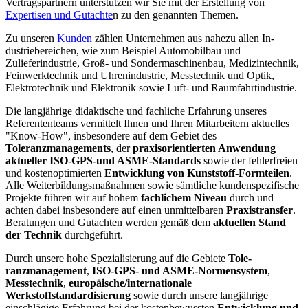
Vertragspartnern unterstützen wir Sie mit der Erstellung von
Expertisen und Gutachte
n zu den genannten Themen.
Zu unseren
Kunden
zählen Unternehmen aus nahezu allen In­
dustriebereichen, wie zum Beispiel Auto­mo­bilbau und
Zulieferindustrie, Groß- und Sondermaschi­nen­bau, Medizintechnik,
Feinwerktechnik und Uhrenindust­rie, Messtechnik und Optik,
Elektrotechnik und Elektro­nik sowie Luft- und Raumfahrtindustrie.
Die langjäh­rige didaktische und fachliche Erfahrung unse­res
Referententeams vermittelt Ihnen und Ihren Mitarbeitern aktuelles
"Know-How", insbesondere auf dem Gebiet des
Toleranzmanagements
, der
praxisorientierten Anwendung
aktueller ISO-GPS-
und ASME-Standards
sowie der fehlerfreien
und kostenoptimierten
Entwicklung von Kunststoff-Formteilen
.
Alle Weiterbildungsmaßnahmen sowie sämtliche kundenspezifische
Projekte führen wir auf hohem
fachlichem Niveau
durch und
achten dabei insbesondere auf einen unmittelbaren
Praxistransfer
.
Beratungen und Gutach­ten werden gemäß dem
aktuellen Stand
der Technik
durchgeführt.
Durch unsere hohe Spezialisierung auf die Gebiete
Tole­
ranzmanage­ment
,
ISO-GPS- und ASME-Normensystem
,
Messtechnik
,
europäi­sche/internationale
Werkstoffstandardisierung
sowie durch unsere lang­jährige
einschlägige Erfahrung bei der kostenbewussten
Entwicklung und