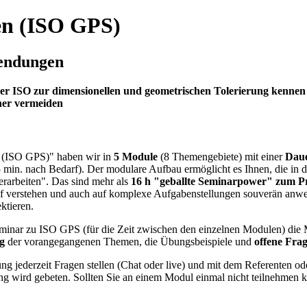
en (ISO GPS)
wendungen
er ISO zur dimensionellen und geometrischen Tolerierung kennen
cher vermeiden
n (ISO GPS)" haben wir in
5 Module
(8 Themengebiete) mit einer
Daue
15 min. nach Bedarf). Der modulare Aufbau ermöglicht es Ihnen, die i
erarbeiten". Das sind mehr als
16 h "geballte Seminarpower" zum Pr
verstehen und auch auf komplexe Aufgabenstellungen souverän anwen
ktieren.
sseminar zu ISO GPS
(für die Zeit zwischen den einzelnen Modulen) die
ng
der vorangegangenen Themen, die Übungsbeispiele und
offene Fra
 jederzeit Fragen stellen (Chat oder live) und mit dem Referenten od
ng wird gebeten. Sollten Sie an einem Modul einmal nicht teilnehmen