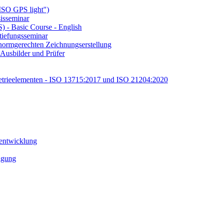
ISO GPS light")
isseminar
 - Basic Course - English
tiefungsseminar
ormgerechten Zeichnungserstellung
Ausbilder und Prüfer
etrieelementen - ISO 13715:2017 und ISO 21204:2020
tentwicklung
tigung