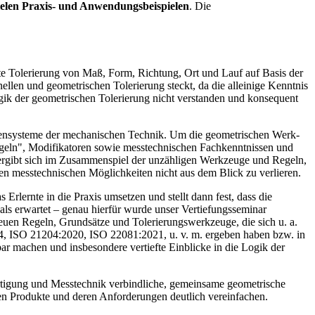
ielen Praxis- und Anwendungsbeispielen
. Die
te Tolerierung von Maß, Form, Richtung, Ort und Lauf auf Basis der
ellen und geometrischen Tolerierung steckt, da die alleinige Kenntnis
ik der geometrischen Tolerierung nicht ver­standen und konsequent
mensysteme der me­chanischen Technik. Um die geometrischen Werk­
-Regeln", Modifikatoren sowie messtechni­schen Fachkenntnissen und
ergibt sich im Zusammen­spiel der unzäh­ligen Werkzeuge und Regeln,
nzten messtechnischen Mög­lichkeiten nicht aus dem Blick zu verlieren.
lernte in die Praxis umsetzen und stellt dann fest, dass die
ls erwartet – genau hierfür wurde unser Vertiefungsseminar
neuen Regeln, Grundsätze und Tolerierungswerkzeuge, die sich u. a.
 ISO 21204:2020, ISO 22081:2021, u. v. m. ergeben haben bzw. in
ar machen und insbesondere vertiefte Einblicke in die Logik der
rtigung und Messtechnik verbindliche, gemeinsame geomet­rische
enen Produkte und deren Anforderungen deutlich ver­einfachen.