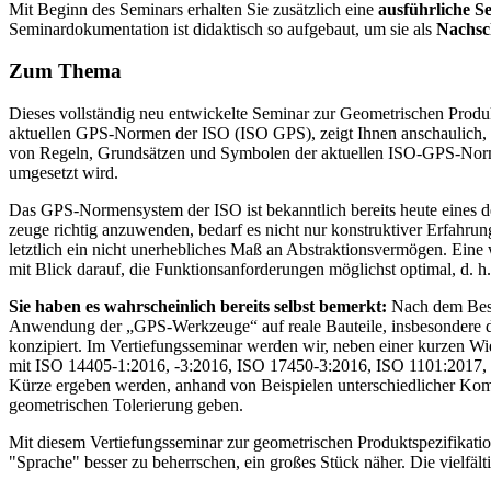
Mit Beginn des Seminars erhalten Sie zusätzlich eine
ausführliche 
Seminardokumentation ist didaktisch so aufgebaut, um sie als
Nachsc
Zum Thema
Dieses vollständig neu entwickelte Seminar zur Geometrischen Produ
aktuellen GPS-Normen der ISO (ISO GPS), zeigt Ihnen anschaulich, pra
von Regeln, Grundsätzen und Symbolen der aktuellen ISO-GPS-Normen z
umgesetzt wird.
Das GPS-Normensystem der ISO ist bekanntlich bereits heute eines 
zeuge richtig an­zuwenden, bedarf es nicht nur kon­struktiver Erfah­
letztlich ein nicht unerheb­liches Maß an Abstrak­tionsvermö­gen. E
mit Blick darauf, die Funktions­anforderungen möglichst opti­mal, d. h.
Sie haben es wahrscheinlich bereits selbst bemerkt:
Nach dem Besuc
Anwendung der „GPS-Werkzeuge“ auf reale Bauteile, insbesondere die
konzipiert. Im Vertiefungsseminar werden wir, neben einer kurzen W
mit ISO 14405-1:2016, -3:2016, ISO 17450-3:2016, ISO 1101:2017,
Kürze ergeben werden, anhand von Beispielen unterschiedlicher Komple
geometrischen Tolerierung geben.
Mit diesem Vertiefungsseminar zur geometrischen Produktspezifikati
"Sprache" besser zu beherrschen, ein großes Stück näher. Die vielfält