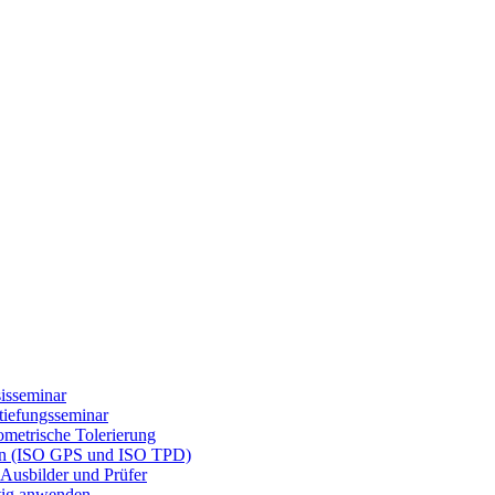
isseminar
tiefungsseminar
etrische Tolerierung
gen (ISO GPS und ISO TPD)
Ausbilder und Prüfer
tig anwenden