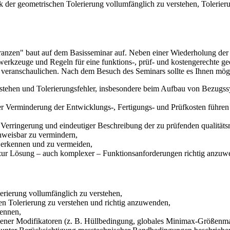
ik der geometrischen Tolerierung vollumfänglich zu verstehen, Toleri
an­zen" baut auf dem Basisseminar auf. Neben einer Wiederholung der 
ngswerkzeuge und Regeln für eine funktions-, prüf- und kostengerechte 
veranschaulichen. Nach dem Besuch des Seminars sollte es Ihnen mögl
rstehen und Tolerierungsfehler, insbesondere beim Aufbau von Bezugss
Verminderung der Entwicklungs-, Fertigungs- und Prüfkosten führen kö
Verringerung und eindeutiger Beschreibung der zu prüfenden qualitätsre
hweisbar zu vermindern,
 erkennen und zu vermeiden,
ur Lösung – auch komplexer – Funktionsanforderungen richtig anzuw
ie­rung vollumfänglich zu ver­ste­hen,
n Tolerierung zu verstehen und richtig an­zuwenden,
ennen,
edener Modifikatoren (z. B. Hüllbedingung, globales Minimax-Größen