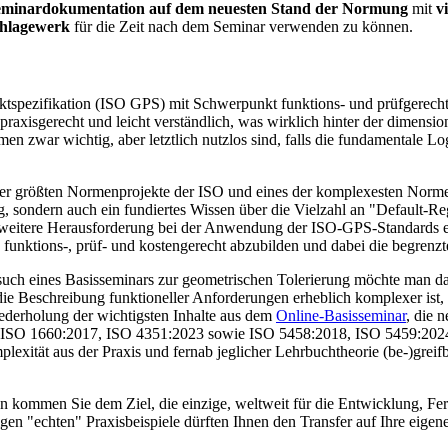
Seminardokumentation auf dem neuesten Stand der Normung
mit
v
hlagewerk
für die Zeit nach dem Seminar verwenden zu können.
ktspezifikation (ISO GPS) mit Schwerpunkt funktions- und prüfgerech
xisgerecht und leicht verständ­lich, was wirklich hinter der dimension
war wichtig, aber letztlich nutzlos sind, falls die fundamentale Log
der größten Normenprojekte der ISO und eines der komplexes­ten Nor
rung, sondern auch ein fundiertes Wissen über die Vielzahl an "Default
ine weitere Herausforderung bei der Anwen­dung der ISO-GPS-Standards 
 fun­k­tions-, prüf- und kostengerecht ab­zubil­den und dabei die be­gre
h eines Basisseminars zur geometrischen Tolerierung möchte man das Er
 Beschreibung funktioneller Anforderungen erheblich komplexer ist, a
iederholung der wichtigsten Inhalte aus dem
Online-Basisseminar
, die 
 ISO 1660:2017, ISO 4351:2023 sowie ISO 5458:2018, ISO 5459:2024,
xität aus der Praxis und fernab jeglicher Lehrbuchtheorie (be-)greifb
on kommen Sie dem Ziel, die einzige, weltweit für die Entwicklung, Fe
igen "echten" Praxisbei­spiele dürften Ihnen den Transfer auf Ihre eig