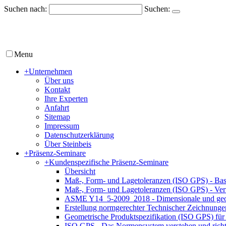
Suchen nach:
Suchen:
Menu
+
Unternehmen
Über uns
Kontakt
Ihre Experten
Anfahrt
Sitemap
Impressum
Datenschutzerklärung
Über Steinbeis
+
Präsenz-Seminare
+
Kundenspezifische Präsenz-Seminare
Übersicht
Maß-, Form- und Lagetoleranzen (ISO GPS) - Bas
Maß-, Form- und Lagetoleranzen (ISO GPS) - Ver
ASME Y14_5-2009_2018 - Dimensionale und geom
Erstellung normgerechter Technischer Zeichnun
Geometrische Produktspezifikation (ISO GPS) für 
ISO GPS - Das Normensystem verstehen und rich