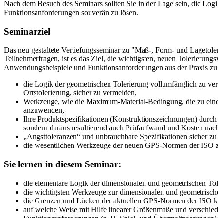
Nach dem Besuch des Seminars sollten Sie in der Lage sein, die Log
Funktionsanforderungen souverän zu lösen.
Seminarziel
Das neu gestaltete Vertiefungsseminar zu "Maß-, Form- und Lagetoler
Teilnehmer­fragen, ist es das Ziel, die wichtigsten, neuen Tolerieru
Anwendungsbeispiele und Funktionsanforderungen aus der Praxis zu 
die Logik der geometrischen Tolerierung vollumfänglich zu ve
Ortstolerierung, sicher zu vermeiden,
Werkzeuge, wie die Maximum-Material-Bedingung, die zu einer 
anzuwenden,
Ihre Produktspezifikationen (Konstruktionszeichnungen) durch 
sondern daraus resultierend auch Prüfaufwand und Kosten nac
„Angsttoleranzen“ und unbrauchbare Spezifikationen sicher zu
die wesentlichen Werkzeuge der neuen GPS-Normen der ISO z
Sie lernen in diesem Seminar:
die elementare Logik der dimensionalen und geo­metrischen Toler
die wichtigsten Werkzeuge zur dimensio­nalen und geometrische
die Grenzen und Lücken der aktuellen GPS-Normen der ISO k
auf welche Weise mit Hilfe linearer Größenmaße und verschi