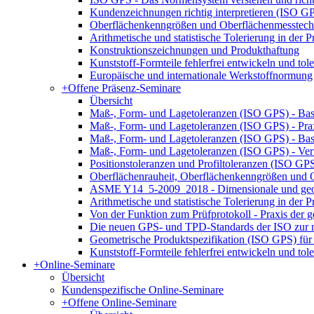
Kundenzeichnungen richtig interpretieren (ISO G
Oberflächenkenngrößen und Oberflächenmesstech
Arithmetische und statistische Tolerierung in der
Konstruktionszeichnungen und Produkthaftung
Kunststoff-Formteile fehlerfrei entwickeln und tole
Europäische und internationale Werkstoffnormung
+
Offene Präsenz-Seminare
Übersicht
Maß-, Form- und Lagetoleranzen (ISO GPS) - Bas
Maß-, Form- und Lagetoleranzen (ISO GPS) - Pr
Maß-, Form- und Lagetoleranzen (ISO GPS) - Ba
Maß-, Form- und Lagetoleranzen (ISO GPS) - Ver
Positionstoleranzen und Profiltoleranzen (ISO GP
Oberflächenrauheit, Oberflächenkenngrößen und
ASME Y14_5-2009_2018 - Dimensionale und geom
Arithmetische und statistische Tolerierung in der
Von der Funktion zum Prüfprotokoll - Praxis der g
Die neuen GPS- und TPD-Standards der ISO zur n
Geometrische Produktspezifikation (ISO GPS) für 
Kunststoff-Formteile fehlerfrei entwickeln und tole
+
Online-Seminare
Übersicht
Kundenspezifische Online-Seminare
+
Offene Online-Seminare