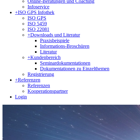
Online-Beratungen und Coaching
Infoservice
+
ISO GPS Infothek
ISO GPS
ISO 5459
ISO 22081
+
Downloads und Literatur
Praxisbeispiele
Informations-Broschüren
Literatur
+
Kundenbereich
Seminardokumentationen
Dokumentationen zu Einzelthemen
Registrierung
+
Referenzen
Referenzen
Kooperationspartner
Login