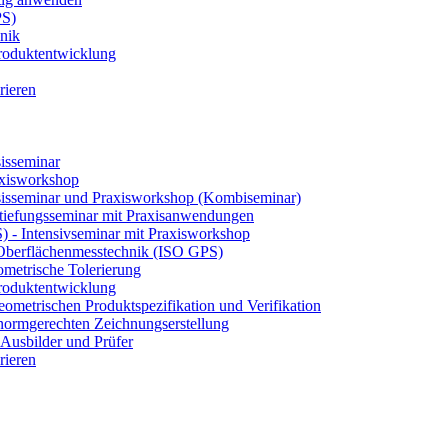
PS)
nik
 Produktentwicklung
rieren
isseminar
axisworkshop
sisseminar und Praxisworkshop (Kombiseminar)
tiefungsseminar mit Praxisanwendungen
S) - Intensivseminar mit Praxisworkshop
 Oberflächenmesstechnik (ISO GPS)
etrische Tolerierung
 Produktentwicklung
eometrischen Produktspezifikation und Verifikation
ormgerechten Zeichnungserstellung
Ausbilder und Prüfer
rieren