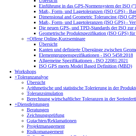
Übersicht
Einführung in das GPS-Normensystem der ISO ("
Maß-, Form- und Lagetoleranzen (ISO GPS) - Bas
Dimensional and Geometric Tolerancing (ISO GPS)
Maß-, Form- und Lagetoleranzen (ISO GPS) - Ver
Die neuen GPS- und TPD-Standards der ISO zur n
Geometrische Produktspezifikation (ISO GPS) für 
+
Offene Online-Kurzseminare
Übersicht
Kanten und definierte Übergänge zwischen Geom
Elementgruppenspezifikationen - ISO 5458:2018
Allgemeine Spezifikationen - ISO 22081:2021
ISO GPS meets Model Based Definition (MBD)
Workshops
+
Toleranzanalyse
Übersicht
Arithmetische und statistische Tolerierung in der Produk
Toleranzsimulation
Berechnung wirtschaftlicher Toleranzen in der Serienfer
+
Dienstleistungen
Beratungen
Zeichnungsprüfung
Gutachten/Reklamationen
Projektmanagement
Risikomanagement