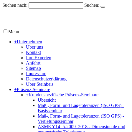
Suchen nach:
Suchen:
Menu
+
Unternehmen
Über uns
Kontakt
Ihre Experten
Anfahrt
Sitemap
Impressum
Datenschutzerklärung
Über Steinbeis
+
Präsenz-Seminare
+
Kundenspezifische Präsenz-Seminare
Übersicht
Maß-, Form- und Lagetoleranzen (ISO GPS) -
Basisseminar
Maß-, Form- und Lagetoleranzen (ISO GPS) -
Vertiefungsseminar
ASME Y14_5-2009_2018 - Dimensionale und
geometrische Tolerierung