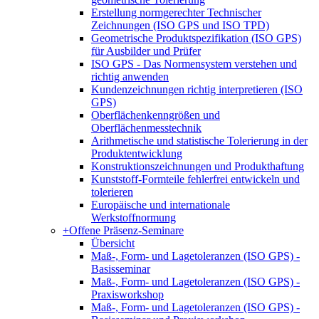
Erstellung normgerechter Technischer
Zeichnungen (ISO GPS und ISO TPD)
Geometrische Produktspezifikation (ISO GPS)
für Ausbilder und Prüfer
ISO GPS - Das Normensystem verstehen und
richtig anwenden
Kundenzeichnungen richtig interpretieren (ISO
GPS)
Oberflächenkenngrößen und
Oberflächenmesstechnik
Arithmetische und statistische Tolerierung in der
Produktentwicklung
Konstruktionszeichnungen und Produkthaftung
Kunststoff-Formteile fehlerfrei entwickeln und
tolerieren
Europäische und internationale
Werkstoffnormung
+
Offene Präsenz-Seminare
Übersicht
Maß-, Form- und Lagetoleranzen (ISO GPS) -
Basisseminar
Maß-, Form- und Lagetoleranzen (ISO GPS) -
Praxisworkshop
Maß-, Form- und Lagetoleranzen (ISO GPS) -