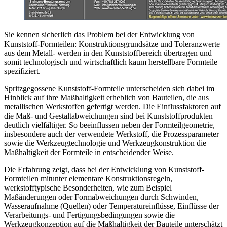
Sie kennen sicherlich das Problem bei der Entwicklung von
Kunststoff-Formteilen: Konstruktionsgrundsätze und Toleranzwerte
aus dem Metall- werden in den Kunststoffbereich übertragen und
somit technologisch und wirtschaftlich kaum herstellbare Formteile
spezifiziert.
Spritzgegossene Kunststoff-Formteile unterscheiden sich dabei im
Hinblick auf ihre Maßhaltigkeit erheblich von Bautei­len, die aus
metalli­schen Werkstoffen gefertigt werden. Die Einflussfaktoren auf
die Maß- und Gestaltabweichun­gen sind bei Kunststoffprodukten
deutlich vielfältiger. So beeinflussen neben der Formteilgeometrie,
ins­beson­dere auch der verwen­dete Werk­stoff, die Prozessparameter
sowie die Werkzeugtechnologie und Werkzeugkon­struktion die
Maßhaltigkeit der Formteile in entscheidender Weise.
Die Erfahrung zeigt, dass bei der Entwicklung von Kunststoff-
Form­teilen mitunter elementare Konstrukti­onsre­geln,
werkstofftypische Besonderhei­ten, wie zum Beispiel
Maßänderungen oder Formabwei­chungen durch Schwinden,
Wasseraufnahme (Quel­len) oder Temperatureinflüsse, Einflüsse der
Verarbeitungs- und Fertigungs­bedingungen sowie die
Werkzeugkonzeption auf die Maßhaltigkeit der Bauteile unterschätzt