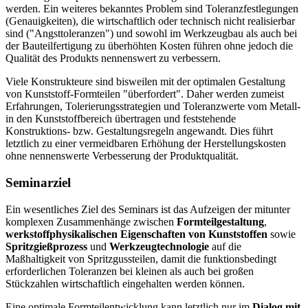
wer­den. Ein weiteres bekanntes Problem sind Toleranzfestlegungen
(Genauigkei­ten), die wirtschaftlich oder technisch nicht reali­sierbar
sind ("Angsttoleranzen") und sowohl im Werkzeugbau als auch bei
der Bauteilfertigung zu über­höh­ten Kosten führen ohne jedoch die
Quali­tät des Produkts nennenswert zu verbessern.
Viele Konstrukteure sind bisweilen mit der optimalen Gestaltung
von Kunststoff-Formteilen "überfordert". Daher werden zumeist
Erfahrungen, Tolerie­rungsstra­tegien und Toleranzwerte vom Metall-
in den Kunststoffbe­reich übertragen und feststehende
Konstruktions- bzw. Gestaltungsregeln angewandt. Dies führt
letztlich zu einer vermeidbaren Erhöhung der Herstellungskosten
ohne nennenswerte Verbesserung der Produktqualität.
Seminarziel
Ein wesentliches Ziel des Seminars ist das Aufzeigen der mitunter
komplexen Zusammenhänge zwischen
Formteilgestaltung
,
werkstoffphysikalischen Eigenschaften von Kunststoffen
sowie
Spritzgießprozess
und
Werkzeugtechnologie
auf die
Maßhaltigkeit von Spritzgussteilen, damit die funktionsbedingt
erforderlichen Toleranzen bei kleinen als auch bei großen
Stückzahlen wirtschaftlich eingehalten werden können.
Eine optimale Formteilentwicklung kann letztlich nur im
Dialog mit