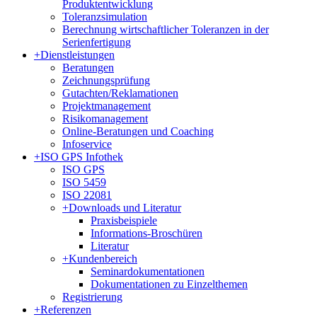
Produktentwicklung
Toleranzsimulation
Berechnung wirtschaftlicher Toleranzen in der
Serienfertigung
+
Dienstleistungen
Beratungen
Zeichnungsprüfung
Gutachten/Reklamationen
Projektmanagement
Risikomanagement
Online-Beratungen und Coaching
Infoservice
+
ISO GPS Infothek
ISO GPS
ISO 5459
ISO 22081
+
Downloads und Literatur
Praxisbeispiele
Informations-Broschüren
Literatur
+
Kundenbereich
Seminardokumentationen
Dokumentationen zu Einzelthemen
Registrierung
+
Referenzen