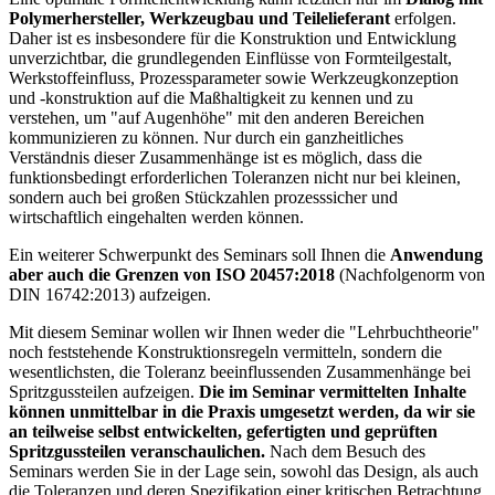
Polymerhersteller, Werkzeugbau und Teilelie­ferant
erfolgen.
Daher ist es insbesondere für die Konstruktion und Entwicklung
unverzichtbar, die grundlegenden Ein­flüsse von Formteilgestalt,
Werkstoffeinfluss, Prozessparameter sowie Werkzeugkon­zeption
und -konstruktion auf die Maßhaltigkeit zu kennen und zu
verstehen, um "auf Augenhöhe" mit den anderen Bereichen
kommunizieren zu können. Nur durch ein ganzheitliches
Verständnis dieser Zusammenhänge ist es möglich, dass die
funktionsbedingt erforderlichen Toleranzen nicht nur bei kleinen,
sondern auch bei großen Stückzahlen prozesssicher und
wirtschaftlich eingehalten werden können.
Ein weiterer Schwerpunkt des Seminars soll Ihnen die
Anwendung
aber auch die Grenzen von ISO 20457:2018
(Nachfolgenorm von
DIN 16742:2013) aufzeigen.
Mit diesem Seminar wollen wir Ihnen weder die "Lehrbuchtheorie"
noch feststehende Konstruktionsregeln vermitteln, sondern die
wesentlichsten, die Toleranz beeinflussenden Zusammenhänge bei
Spritzgussteilen aufzeigen.
Die im Seminar vermittelten Inhalte
können unmittelbar in die Praxis umgesetzt werden, da wir sie
an teilweise selbst entwickelten, gefertigten und geprüften
Spritzgussteilen veranschaulichen.
Nach dem Besuch des
Seminars werden Sie in der Lage sein, sowohl das Design, als auch
die Toleranzen und deren Spezifikation einer kritischen Betrachtung