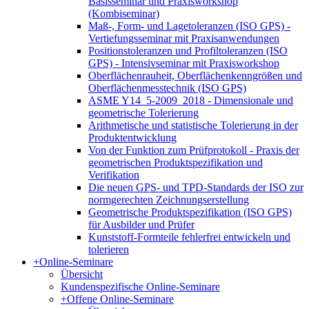
Basisseminar und Praxisworkshop
(Kombiseminar)
Maß-, Form- und Lagetoleranzen (ISO GPS) -
Vertiefungsseminar mit Praxisanwendungen
Positionstoleranzen und Profiltoleranzen (ISO
GPS) - Intensivseminar mit Praxisworkshop
Oberflächenrauheit, Oberflächenkenngrößen und
Oberflächenmesstechnik (ISO GPS)
ASME Y14_5-2009_2018 - Dimensionale und
geometrische Tolerierung
Arithmetische und statistische Tolerierung in der
Produktentwicklung
Von der Funktion zum Prüfprotokoll - Praxis der
geometrischen Produktspezifikation und
Verifikation
Die neuen GPS- und TPD-Standards der ISO zur
normgerechten Zeichnungserstellung
Geometrische Produktspezifikation (ISO GPS)
für Ausbilder und Prüfer
Kunststoff-Formteile fehlerfrei entwickeln und
tolerieren
+
Online-Seminare
Übersicht
Kundenspezifische Online-Seminare
+
Offene Online-Seminare