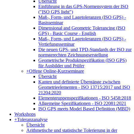
Übersicht
Einführung in das GPS-Normensystem der ISO
("ISO GPS light")
Maß-, Form- und Lagetoleranzen (ISO GPS) -
Basisseminar
Dimensional and Geometric Tolerancing (ISO
GPS) - Basic Course - English
Maß-, Form- und Lagetoleranzen (ISO GPS) -
Vertiefungsseminar
Die neuen GPS- und TPD-Standards der ISO zur
normgerechten Zeichnungserstellung
Geometrische Produktspezifikation (ISO GPS)
für Ausbilder und Prüfer
+
Offene Online-Kurzseminare
Übersicht
Kanten und definierte Übergänge zwischen
Geometrieelementen - ISO 13715:2017 und ISO
21204:2020
Elementgruppenspezifikationen - ISO 5458:2018
Allgemeine Spezifikationen - ISO 22081:2021
ISO GPS meets Model Based Definition (MBD)
Workshops
+
Toleranzanalyse
Übersicht
Arithmetische und statistische Tolerierung in der