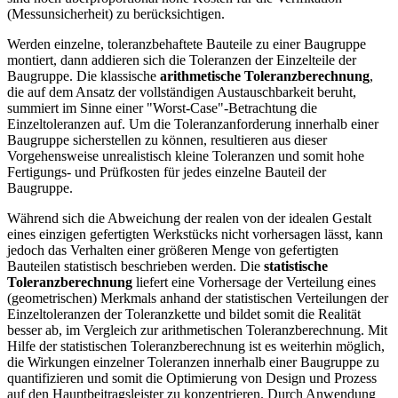
(Messunsicherheit) zu berücksichtigen.
Werden einzelne, toleranzbehaftete Bauteile zu einer Baugruppe
montiert, dann addieren sich die Toleranzen der Einzelteile der
Baugruppe. Die klassische
arithmetische Toleranzberechnung
,
die auf dem Ansatz der vollständigen Austauschbarkeit beruht,
summiert im Sinne einer "Worst-Case"-Betrachtung die
Einzeltoleranzen auf. Um die Toleranzanforderung innerhalb einer
Baugruppe sicherstellen zu können, resultieren aus dieser
Vorgehensweise unrealistisch kleine Toleranzen und somit hohe
Fertigungs- und Prüfkosten für jedes einzelne Bauteil der
Baugruppe.
Während sich die Abweichung der realen von der idealen Gestalt
eines einzigen gefertigten Werkstücks nicht vorhersagen lässt, kann
jedoch das Verhalten einer größeren Menge von gefertigten
Bauteilen statistisch beschrieben werden. Die
statistische
Toleranzberechnung
liefert eine Vorhersage der Verteilung eines
(geometrischen) Merkmals anhand der statistischen Verteilungen der
Einzeltoleranzen der Toleranzkette und bildet somit die Realität
besser ab, im Vergleich zur arithmetischen Toleranzberechnung. Mit
Hilfe der statistischen Toleranzberechnung ist es weiterhin möglich,
die Wirkungen einzelner Toleranzen innerhalb einer Baugruppe zu
quantifizieren und somit die Optimierung von Design und Prozess
auf den Hauptbeitragsleister zu konzentrieren. Durch Anwendung