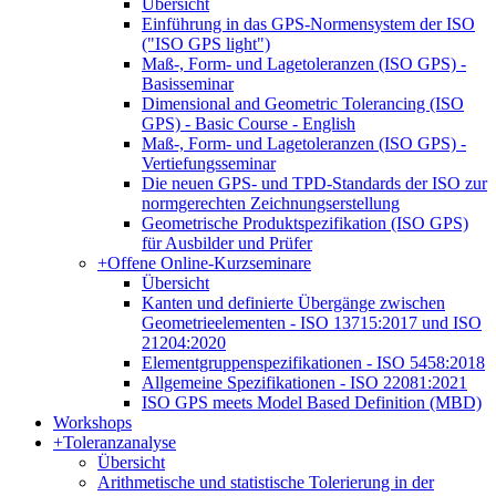
Übersicht
Einführung in das GPS-Normensystem der ISO
("ISO GPS light")
Maß-, Form- und Lagetoleranzen (ISO GPS) -
Basisseminar
Dimensional and Geometric Tolerancing (ISO
GPS) - Basic Course - English
Maß-, Form- und Lagetoleranzen (ISO GPS) -
Vertiefungsseminar
Die neuen GPS- und TPD-Standards der ISO zur
normgerechten Zeichnungserstellung
Geometrische Produktspezifikation (ISO GPS)
für Ausbilder und Prüfer
+
Offene Online-Kurzseminare
Übersicht
Kanten und definierte Übergänge zwischen
Geometrieelementen - ISO 13715:2017 und ISO
21204:2020
Elementgruppenspezifikationen - ISO 5458:2018
Allgemeine Spezifikationen - ISO 22081:2021
ISO GPS meets Model Based Definition (MBD)
Workshops
+
Toleranzanalyse
Übersicht
Arithmetische und statistische Tolerierung in der