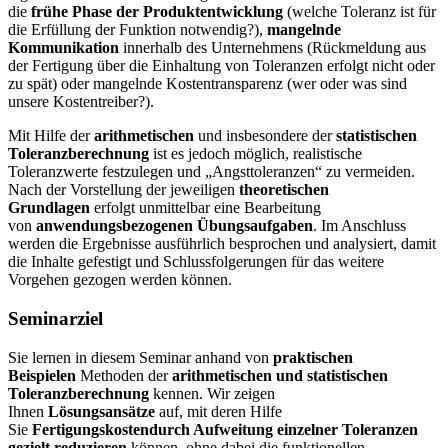
die
frühe Phase der Produktentwicklung
(welche Toleranz ist für
die Erfüllung der Funktion notwendig?),
mangelnde
Kommunikation
innerhalb des Unternehmens (Rückmeldung aus
der Fertigung über die Einhaltung von Toleranzen erfolgt nicht oder
zu spät) oder mangelnde Kostentransparenz (wer oder was sind
unsere Kostentreiber?).
Mit Hilfe der
arithmetischen
und insbesondere der
statistischen
Toleranzberechnung
ist es jedoch möglich, realistische
Toleranzwerte festzulegen und „Angsttoleranzen“ zu vermeiden.
Nach der Vorstellung der jeweiligen
theoretischen
Grundlagen
erfolgt unmittelbar eine Bearbeitung
von
anwendungsbezogenen Übungsaufgaben
. Im Anschluss
werden die Ergebnisse ausführlich besprochen und analysiert, damit
die Inhalte gefestigt und Schlussfolgerungen für das weitere
Vorgehen gezogen werden können.
Seminarziel
Sie lernen in diesem Seminar anhand von
praktischen
Beispielen
Methoden der
arithmetischen und statistischen
Toleranzberechnung
kennen. Wir zeigen
Ihnen
Lösungsansätze
auf, mit deren Hilfe
Sie
Fertigungskosten
durch Aufweitung einzelner Toleranzen
gezielt reduzieren
können, ohne dabei die funktionellen