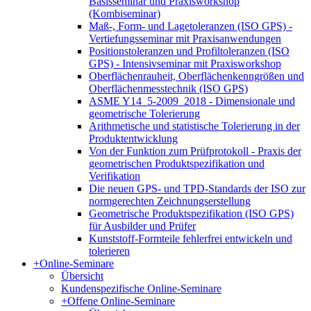
Basisseminar und Praxisworkshop
(Kombiseminar)
Maß-, Form- und Lagetoleranzen (ISO GPS) -
Vertiefungsseminar mit Praxisanwendungen
Positionstoleranzen und Profiltoleranzen (ISO
GPS) - Intensivseminar mit Praxisworkshop
Oberflächenrauheit, Oberflächenkenngrößen und
Oberflächenmesstechnik (ISO GPS)
ASME Y14_5-2009_2018 - Dimensionale und
geometrische Tolerierung
Arithmetische und statistische Tolerierung in der
Produktentwicklung
Von der Funktion zum Prüfprotokoll - Praxis der
geometrischen Produktspezifikation und
Verifikation
Die neuen GPS- und TPD-Standards der ISO zur
normgerechten Zeichnungserstellung
Geometrische Produktspezifikation (ISO GPS)
für Ausbilder und Prüfer
Kunststoff-Formteile fehlerfrei entwickeln und
tolerieren
+
Online-Seminare
Übersicht
Kundenspezifische Online-Seminare
+
Offene Online-Seminare