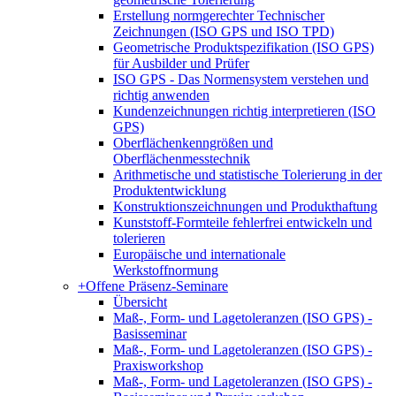
Erstellung normgerechter Technischer
Zeichnungen (ISO GPS und ISO TPD)
Geometrische Produktspezifikation (ISO GPS)
für Ausbilder und Prüfer
ISO GPS - Das Normensystem verstehen und
richtig anwenden
Kundenzeichnungen richtig interpretieren (ISO
GPS)
Oberflächenkenngrößen und
Oberflächenmesstechnik
Arithmetische und statistische Tolerierung in der
Produktentwicklung
Konstruktionszeichnungen und Produkthaftung
Kunststoff-Formteile fehlerfrei entwickeln und
tolerieren
Europäische und internationale
Werkstoffnormung
+
Offene Präsenz-Seminare
Übersicht
Maß-, Form- und Lagetoleranzen (ISO GPS) -
Basisseminar
Maß-, Form- und Lagetoleranzen (ISO GPS) -
Praxisworkshop
Maß-, Form- und Lagetoleranzen (ISO GPS) -