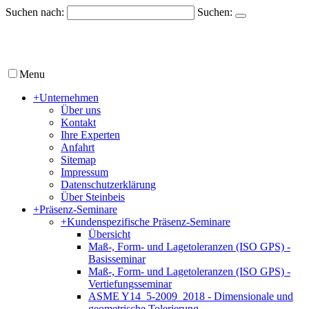
Suchen nach:
Suchen:
Menu
+
Unternehmen
Über uns
Kontakt
Ihre Experten
Anfahrt
Sitemap
Impressum
Datenschutzerklärung
Über Steinbeis
+
Präsenz-Seminare
+
Kundenspezifische Präsenz-Seminare
Übersicht
Maß-, Form- und Lagetoleranzen (ISO GPS) -
Basisseminar
Maß-, Form- und Lagetoleranzen (ISO GPS) -
Vertiefungsseminar
ASME Y14_5-2009_2018 - Dimensionale und
geometrische Tolerierung