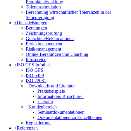
Produktentwicklung
Toleranzsimulation
Berechnung wirtschaftlicher Toleranzen in der
Serienfertigung
+
Dienstleistungen
Beratungen
Zeichnungsprüfung
Gutachten/Reklamationen
Projektmanagement
Risikomanagement
Online-Beratungen und Coaching
Infoservice
+
ISO GPS Infothek
ISO GPS
ISO 5459
ISO 22081
+
Downloads und Literatur
Praxisbeispiele
Informations-Broschüren
Literatur
+
Kundenbereich
Seminardokumentationen
Dokumentationen zu Einzelthemen
Registrierung
+
Referenzen