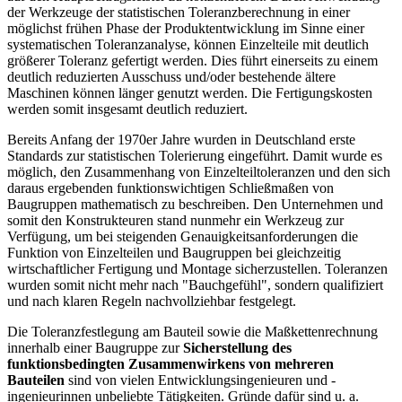
der Werkzeuge der statistischen Toleranzberechnung in einer
möglichst frühen Phase der Produktentwicklung im Sinne einer
systematischen Toleranzanalyse, können Einzelteile mit deutlich
größerer Toleranz gefertigt werden. Dies führt einerseits zu einem
deutlich reduzierten Ausschuss und/oder bestehende ältere
Maschinen können länger genutzt werden. Die Fertigungskosten
werden somit insgesamt deutlich reduziert.
Bereits Anfang der 1970er Jahre wurden in Deutschland erste
Standards zur statistischen Tolerierung eingeführt. Damit wurde es
möglich, den Zusammenhang von Einzelteiltoleranzen und den sich
daraus ergebenden funktionswichtigen Schließmaßen von
Baugruppen mathematisch zu beschreiben. Den Unternehmen und
somit den Konstrukteuren stand nunmehr ein Werkzeug zur
Verfügung, um bei steigenden Genauigkeitsanforderungen die
Funktion von Einzelteilen und Baugruppen bei gleichzeitig
wirtschaftlicher Fertigung und Montage sicherzustellen. Toleranzen
wurden somit nicht mehr nach "Bauchgefühl", sondern qualifiziert
und nach klaren Regeln nachvollziehbar festgelegt.
Die Toleranzfestlegung am Bauteil sowie die Maßkettenrechnung
innerhalb einer Baugruppe zur
Sicherstellung des
funktionsbedingten Zusammenwirkens von mehreren
Bauteilen
sind von vielen Entwicklungsingenieuren und -
ingenieurinnen unbeliebte Tätigkeiten. Gründe dafür sind u. a.