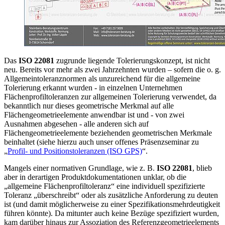
Das
ISO 22081
zugrunde liegende Tolerierungskonzept, ist nicht
neu. Bereits vor mehr als zwei Jahrzehnten wurden – sofern die o. g.
Allgemeintoleranznormen als unzureichend für die allgemeine
Tolerierung erkannt wurden - in einzelnen Unternehmen
Flächenprofiltoleranzen zur allgemeinen Tolerierung verwendet, da
bekanntlich nur dieses geometrische Merkmal auf alle
Flächengeometrieelemente anwendbar ist und - von zwei
Ausnahmen abgesehen - alle anderen sich auf
Flächengeometrieelemente beziehenden geometrischen Merkmale
beinhaltet (siehe hierzu auch unser offenes Präsenzseminar zu
„
Profil- und Positionstoleranzen (ISO GPS)
“.
Mangels einer normativen Grundlage, wie z. B.
ISO 22081
, blieb
aber in derartigen Produktdokumentationen unklar, ob die
„allgemeine Flächenprofiltoleranz“ eine individuell spezifizierte
Toleranz „überschreibt“ oder als zusätzliche Anforderung zu deuten
ist (und damit möglicherweise zu einer Spezifikationsmehrdeutigkeit
führen könnte). Da mitunter auch keine Bezüge spezifiziert wurden,
kam darüber hinaus zur Assoziation des Referenzgeometrieelements