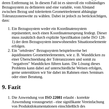
deren Entfernung ist. In diesem Fall ist es sinnvoll ein vollständiges
Bezugssys­tem zu definieren und eine variable, vom Abstand
zwischen Bezug und toleriertem Geometrieelement abhängige
Toleranzzonenweite zu wählen. Dabei ist jedoch zu berücksichtigen,
dass:
Ein Bezugssystem weder ein Koordinatensystem
repräsentiert, noch einen Koordinatenursprung festlegt. Dieser
muss zusätzlich durch explizite Spezifikation (siehe ISO 128-
1) der dem Bezugssystem innewohnenden Situationselemente
erfolgen.
Ein "ortsfestes" Bezugssystem beispielsweise bei
äquidistanten Geometrieelementen, wie z. B. Wanddicken zu
einer Überschneidung der Toleranzzonen und somit zu
"negativen" Wanddicken führen kann. Die Lösung dieses
Problems kann dabei auf unterschiedliche Weisen erfolgen,
gerne unterstützen wir Sie dabei im Rahmen eines Seminars
oder einer Beratung.
9. Fazit
Die Anwendung von
ISO 22081
erlaubt - korrekte
Anwendung vorausgesetzt - eine signifikante Vereinfachung
von Produktdokumentatio­nen einschließlich des