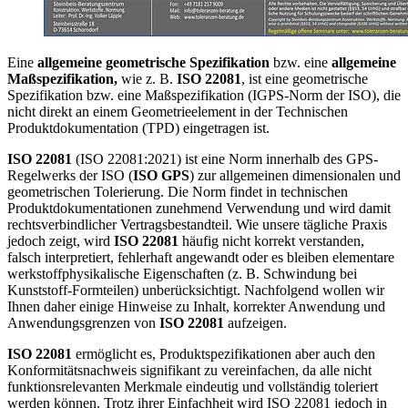
Eine
allgemeine geometrische Spezifikation
bzw. eine
allgemeine
Maßspezifikation,
wie z. B.
ISO 22081
, ist eine geometrische
Spezifikation bzw. eine Maßspezifikation (IGPS-Norm der ISO), die
nicht direkt an einem Geometrieelement in der Technischen
Produktdokumentation (TPD) eingetragen ist.
ISO 22081
(ISO 22081:2021) ist eine Norm innerhalb des GPS-
Regelwerks der ISO (
ISO GPS
) zur allgemeinen dimensionalen und
geometrischen Tolerierung. Die Norm findet in technischen
Produktdokumentationen zunehmend Verwendung und wird damit
rechtsverbindlicher Vertragsbestandteil. Wie unsere tägliche Praxis
jedoch zeigt, wird
ISO 22081
häufig nicht korrekt verstanden,
falsch interpretiert, fehlerhaft angewandt oder es bleiben elementare
werkstoffphysikalische Eigenschaften (z. B. Schwindung bei
Kunststoff-Formteilen) unberücksichtigt. Nachfolgend wollen wir
Ihnen daher einige Hinweise zu Inhalt, korrekter Anwendung und
Anwendungsgrenzen von
ISO 22081
aufzeigen.
ISO 22081
ermöglicht es, Produktspezifikationen aber auch den
Konformitäts­nach­weis signifikant zu vereinfachen, da alle nicht
funktionsrelevanten Merk­male eindeutig und vollständig toleriert
werden können. Trotz ihrer Einfachheit wird ISO 22081 jedoch in