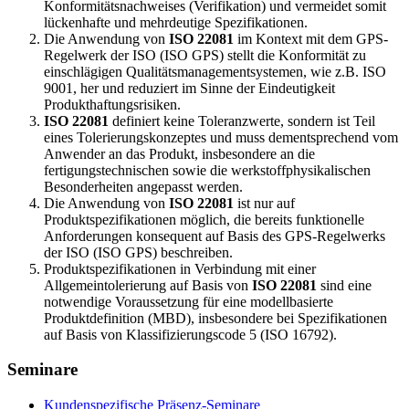
Konformitätsnachweises (Verifikation) und vermeidet somit
lückenhafte und mehr­deutige Spezifikationen.
Die Anwendung von
ISO 22081
im Kontext mit dem GPS-
Regelwerk der ISO (ISO GPS) stellt die Konformität zu
einschlägigen Qualitätsmanagementsystemen, wie z.B. ISO
9001, her und reduziert im Sinne der Eindeutigkeit
Produkthaftungsrisiken.
ISO 22081
definiert keine Toleranzwerte, sondern ist Teil
eines Tolerierungskonzeptes und muss dementsprechend vom
Anwender an das Produkt, insbesondere an die
fertigungstechnischen so­wie die werkstoffphysikalischen
Besonderheiten angepasst werden.
Die Anwendung von
ISO 22081
ist nur auf
Produktspezifikationen möglich, die bereits funktionelle
Anforderungen konsequent auf Basis des GPS-Regelwerks
der ISO (ISO GPS) beschreiben.
Produktspezifikationen in Verbindung mit einer
Allgemeintolerierung auf Basis von
ISO 22081
sind eine
notwendige Vo­raussetzung für eine modellbasierte
Produktdefinition (MBD), insbesondere bei Spezifikationen
auf Basis von Klassifizierungscode 5 (ISO 16792).
Seminare
Kundenspezifische Präsenz-Seminare