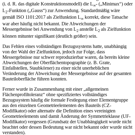
(i. d. R. das digitale Konstruktionsmodell) die L
- („Minimax“) oder
∞
L
-Funktion („Gauss“) zur Anwendung. Standardmäßig wäre
2
gemäß ISO 1101:2017 als Zielfunktion L
korrekt, diese Tatsache
∞
war aber häufig nicht bekannt. Die Abweichungen der
Messergebnisse bei Anwendung von L
anstelle L
als Zielfunktion
2
2
können mitunter signifikant (deutlich größer) sein.
Das Fehlen eines vollständigen Bezugssystems hatte, unabhängig
von der Wahl der Zielfunktion, jedoch zur Folge, dass
Messergebnisse nur schwer reproduzierbar waren, da bereits kleine
Abweichungen der Oberflächentopographie (z. B. Grate,
Einfallstellen, Staubkörner) zu einer nicht unerheblichen
Veränderung der Abweichung der Messergebnisse auf der gesamten
Bauteiloberfläche führen konnten.
Ferner wurde in Zusammenhang mit einer „allgemeinen
Flächenprofiltoleranz“ ohne spezifiziertes vollständiges
Bezugssystem häufig die formale Festlegung einer Elementgruppe
aus den einzelnen Geometrieelementen des Bauteils (CZ-
Modifikator) oder alternativ die Definition eines vereinigten
Geometrieelements und damit Änderung der Symmetrieklasse (UF-
Modifikator) vergessen (Grundsatz der Unabhängigkeit wurde nicht
beachtet oder dessen Bedeutung war nicht bekannt oder wurde nicht
verstanden).