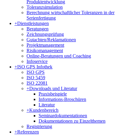
Produktentwicklung
Toleranzsimulation
Berechnung wirtschaftlicher Toleranzen in der
Serienfertigung
+
Dienstleistungen
Beratungen
Zeichnungsprüfung
Gutachten/Reklamationen
Projektmanagement
Risikomanagement
Online-Beratungen und Coaching
Infoservice
+
ISO GPS Infothek
ISO GPS
ISO 5459
ISO 22081
+
Downloads und Literatur
Praxisbeispiele
Informations-Broschüren
Literatur
+
Kundenbereich
Seminardokumentationen
Dokumentationen zu Einzelthemen
Registrierung
+
Referenzen