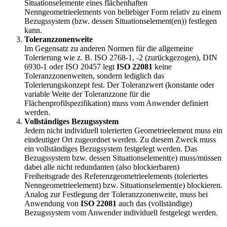
Situationselemente eines flächenhaften
Nenngeometrieelements von beliebiger Form relativ zu einem
Bezugssystem (bzw. dessen Situationselement(en)) festlegen
kann.
Toleranzzonenweite
Im Gegensatz zu anderen Normen für die allgemeine
Tolerierung wie z. B. ISO 2768-1, -2 (zurückgezogen), DIN
6930-1 oder ISO 20457 legt
ISO 22081
keine
Toleranzzonenweiten, sondern lediglich das
Tolerierungskonzept fest. Der Toleranzwert (konstante oder
variable Weite der Toleranzzone für die
Flächenprofilspezifikation) muss vom An­wender definiert
werden.
Vollständiges Bezugssystem
Jedem nicht individuell tolerierten Geometrieelement muss ein
eindeutiger Ort zugeordnet werden. Zu diesem Zweck muss
ein vollständiges Bezugsystem festgelegt werden. Das
Bezugssystem bzw. dessen Situationselement(e) muss/müssen
dabei alle nicht redundanten (also blockierbaren)
Freiheitsgrade des Referenzgeometrieelements (toleriertes
Nenngeometrieelement) bzw. Situationselement(e) blockieren.
Analog zur Festlegung der Toleranzzonenweite, muss bei
Anwendung von
ISO 22081
auch das (vollständige)
Bezugssystem vom Anwender individuell festgelegt werden.