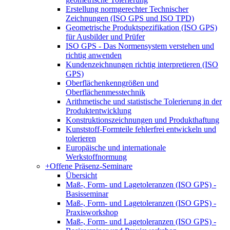
Erstellung normgerechter Technischer
Zeichnungen (ISO GPS und ISO TPD)
Geometrische Produktspezifikation (ISO GPS)
für Ausbilder und Prüfer
ISO GPS - Das Normensystem verstehen und
richtig anwenden
Kundenzeichnungen richtig interpretieren (ISO
GPS)
Oberflächenkenngrößen und
Oberflächenmesstechnik
Arithmetische und statistische Tolerierung in der
Produktentwicklung
Konstruktionszeichnungen und Produkthaftung
Kunststoff-Formteile fehlerfrei entwickeln und
tolerieren
Europäische und internationale
Werkstoffnormung
+
Offene Präsenz-Seminare
Übersicht
Maß-, Form- und Lagetoleranzen (ISO GPS) -
Basisseminar
Maß-, Form- und Lagetoleranzen (ISO GPS) -
Praxisworkshop
Maß-, Form- und Lagetoleranzen (ISO GPS) -