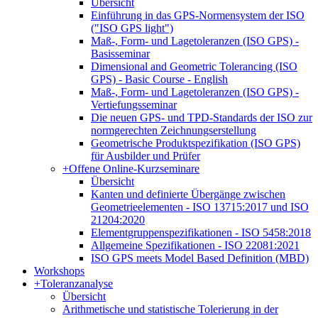
Übersicht
Einführung in das GPS-Normensystem der ISO
("ISO GPS light")
Maß-, Form- und Lagetoleranzen (ISO GPS) -
Basisseminar
Dimensional and Geometric Tolerancing (ISO
GPS) - Basic Course - English
Maß-, Form- und Lagetoleranzen (ISO GPS) -
Vertiefungsseminar
Die neuen GPS- und TPD-Standards der ISO zur
normgerechten Zeichnungserstellung
Geometrische Produktspezifikation (ISO GPS)
für Ausbilder und Prüfer
+
Offene Online-Kurzseminare
Übersicht
Kanten und definierte Übergänge zwischen
Geometrieelementen - ISO 13715:2017 und ISO
21204:2020
Elementgruppenspezifikationen - ISO 5458:2018
Allgemeine Spezifikationen - ISO 22081:2021
ISO GPS meets Model Based Definition (MBD)
Workshops
+
Toleranzanalyse
Übersicht
Arithmetische und statistische Tolerierung in der