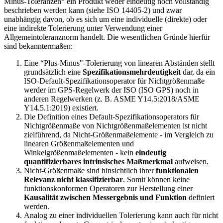
Minus-Toleranzen“ ein Produkt weder eindeutig noch vollständig
beschrieben werden kann (siehe ISO 14405-2) und zwar
unabhängig davon, ob es sich um eine individuelle (direkte) oder
eine indirekte Tolerierung unter Verwendung einer
Allgemeintoleranznorm handelt. Die wesentlichen Gründe hierfür
sind bekanntermaßen:
Eine “Plus-Mi­nus"-Tolerierung von linearen Abstän­den stellt
grundsätzlich eine
Spezifikationsmehr­deutigkeit
dar, da ein
ISO-Default-Spezifika­tionsoperator für Nichtgrö­ßenmaße
werder im GPS-Regelwerk der ISO (ISO GPS) noch in
anderen Regelwerken (z. B. ASME Y14.5:2018/ASME
Y14.5.1:2019) existiert.
Die Definition eines Default-Spezifika­tionsoperators für
Nichtgrößenmaße von Nichtgrößenmaßelementen ist nicht
zielführend, da Nicht-Größenmaßele­mente - im Vergleich zu
linearen Größenmaßelementen und
Winkelgrößenmaßelementen - kein
eindeutig
quantifizierbares intrinsisches Maß­merkmal
aufwei­sen.
Nicht-Größenmaße sind hinsichtlich ihrer
funktionalen
Relevanz nicht klassifizierbar
. Somit können keine
funktionskonformen Operatoren zur Herstellung einer
Kausalität zwi­schen Messer­gebnis und Funktion
definiert
werden.
Analog zu einer individuellen Tolerierung kann auch für nicht