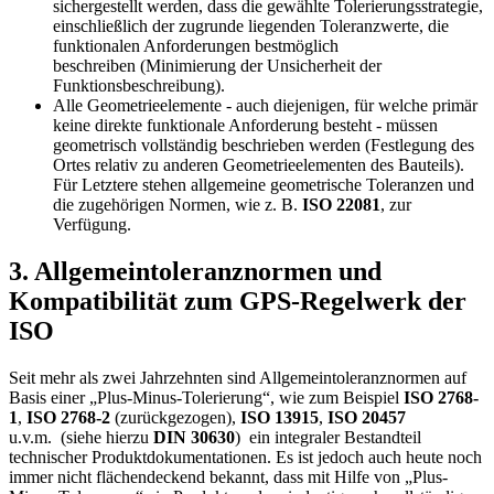
sichergestellt werden, dass die gewählte Tolerierungsstrategie,
ein­schließlich der zugrunde liegenden Tole­ranzwerte, die
funktionalen Anforderungen bestmöglich
beschreiben (Minimierung der Unsicherheit der
Funktionsbeschreibung).
Alle Geometrieelemente - auch diejenigen, für welche primär
keine direkte funktionale Anforderung besteht - müssen
geometrisch vollständig beschrieben werden (Festlegung des
Ortes relativ zu anderen Geometrieelementen des Bauteils).
Für Letztere stehen allgemeine geometrische Toleranzen und
die zugehörigen Normen, wie z. B.
ISO 22081
, zur
Verfügung.
3. Allgemeintoleranznormen und
Kompatibilität zum GPS-Regelwerk der
ISO
Seit mehr als zwei Jahrzehnten sind Allgemeintoleranznormen auf
Basis einer „Plus-Minus-Tolerie­rung“, wie zum Beispiel
ISO 2768-
1
,
ISO 2768-2
(zurückgezogen),
ISO 13915
,
ISO 20457
u.v.m.
(siehe hierzu
DIN 30630
)
ein integraler Bestandteil
technischer Produktdokumentationen. Es ist jedoch auch heute noch
immer nicht flächendeckend bekannt, dass mit Hilfe von „Plus-