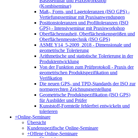
Basisseminar und Praxisworkshop
(Kombiseminar)
Maß-, Form- und Lagetoleranzen (ISO GPS) -
Vertiefungsseminar mit Praxisanwendungen
Positionstoleranzen und Profiltoleranzen (ISO
GPS) - Intensivseminar mit Praxisworkshop
Oberflächenrauheit, Oberflächenkenngrößen und
Oberflächenmesstechnik (ISO GPS)
ASME Y14_5-2009_2018 - Dimensionale und
geometrische Tolerierung
Arithmetische und statistische Tolerierung in der
Produktentwicklung
Von der Funktion zum Prüfprotokoll - Praxis der
geometrischen Produktspezifikation und
Verifikation
Die neuen GPS- und TPD-Standards der ISO zur
normgerechten Zeichnungserstellung
Geometrische Produktspezifikation (ISO GPS)
für Ausbilder und Prüfer
Kunststoff-Formteile fehlerfrei entwickeln und
tolerieren
+
Online-Seminare
Übersicht
Kundenspezifische Online-Seminare
+
Offene Online-Seminare