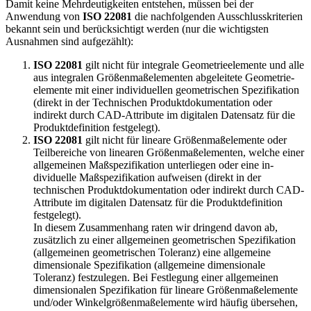
Damit keine Mehrdeutigkeiten entstehen, müssen bei der
Anwendung von
ISO 22081
die nachfolgen­den Ausschlusskriterien
bekannt sein und berücksichtigt werden (nur die wichtigsten
Ausnahmen sind aufgezählt):
ISO 22081
gilt nicht für integrale Geometrieelemente und alle
aus integralen Größen­maßelementen abgeleitete Geometrie­
elemente mit einer individuellen geometrischen Spezifi­kation
(direkt in der Technischen Produktdokumentation oder
indirekt durch CAD-Attribute im digitalen Datensatz für die
Produktde­finition festge­legt).
ISO 22081
gilt nicht für lineare Größenmaßelemente oder
Teilberei­che von linea­ren Größenma­ßelementen, welche einer
allgemei­nen Maßspe­zifikation unterliegen oder eine in­
dividuelle Maß­spezifikation aufweisen (direkt in der
technischen Produktdokumentation oder indirekt durch CAD-
Attribute im digitalen Datensatz für die Produktde­finition
festge­legt).
In diesem Zusammenhang raten wir dringend davon ab,
zusätzlich zu einer allgemeinen geometrischen Spezi­fi­katio­n
(allgemeinen geometrischen Toleranz) eine allgemeine
dimensionale Spezifikation (allgemeine dimensionale
Toleranz) festzulegen. Bei Festlegung einer allgemeinen
dimensionalen Spezifikation für lineare Größenmaßelemente
und/oder Winkelgrößenmaßelemente wird häufig übersehen,