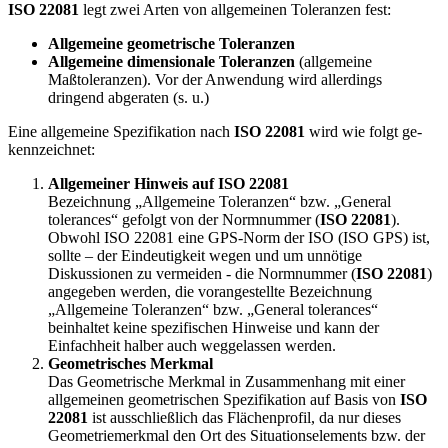
ISO 22081
legt zwei Arten von allge­mei­nen Toleranzen fest:
Allgemeine geometrische Toleranzen
Allgemeine dimensionale Toleranzen
(allge­meine
Maßtoleranzen). Vor der Anwendung wird allerdings
dringend abgeraten (s. u.)
Eine allgemeine Spezifikation nach
ISO 22081
wird wie folgt ge­
kennzeichnet:
Allgemeiner Hinweis auf ISO 22081
Bezeichnung „Allgemeine Toleranzen“ bzw. „General
tolerances“ ge­folgt von der Norm­num­mer (
ISO 22081
).
Obwohl ISO 22081 eine GPS-Norm der ISO (ISO GPS) ist,
sollte – der Eindeutigkeit wegen und um unnötige
Diskussionen zu vermeiden - die Normnummer (
ISO 22081
)
angegeben werden, die vorangestellte Bezeichnung
„Allgemeine Toleranzen“ bzw. „General tolerances“
beinhaltet keine spezifischen Hinweise und kann der
Einfachheit halber auch weggelassen werden.
Geometrisches Merkmal
Das Geometrische Merkmal in Zusammenhang mit einer
allgemeinen geometrischen Spezifikation auf Basis von
ISO
22081
ist ausschließlich das Flächenprofil, da nur dieses
Geometriemerkmal den Ort des Situationselements bzw. der