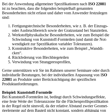
Bei der Anwendung allgemeiner Spezifikationen nach
ISO 22081
ist zu beachten, dass die folgenden beispielhaft genannten
Besonderheiten nicht erfasst und daher vom Anwender festzulegen
sind:
Fertigungstechnische Besonderheiten, wie z. B. der Ein­zugs-
oder Ausbruchbereich sowie der Grat­zustand bei Stanzteilen.
Werkstoffphysikalische Besonderheiten, wie zum Beispiel die
Schwindung von Kunststoff-Formtei­len (und damit die Not­
wendigkeit zur Spezifikation variabler Toleranzen).
Konstruktive Besonderheiten, wie zum Beispiel „Wanddi­
cken“.
Rückfederung von Blechbiegeteilen
Verwindung von Strangpressprofilen,
Gerne unterstützen wir Sie im Rahmen unserer Seminare oder durch
individuelle Beratungen, bei der individuellen Anpassung von I
SO
22081
an Produkte unter Berücksichtigung der spezifischen
Produktanforderungen.
Beispiel: Kunststoff-Formteile
Bei Kunststoff-Formteilen ist, bedingt durch Schwindungseffekte,
eine feste Weite der Toleranzzone für die Flächenprofilspezifikation
in der Regel nicht sinnvoll, da der relative Abstand zweier Geomet­
rieelemente auf dem Bauteil nicht konstant, sondern abhängig von