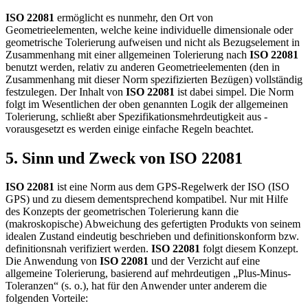
ISO 22081
ermöglicht es nunmehr, den Ort von
Geometrieelementen, welche keine individuelle dimensionale oder
geometrische Tolerierung aufweisen und nicht als Bezugselement in
Zusammenhang mit einer allgemeinen Tolerierung nach
ISO 22081
benutzt werden, relativ zu anderen Geometrieelementen (den in
Zusammenhang mit dieser Norm spezifizierten Bezügen) vollständig
festzulegen. Der Inhalt von
ISO 22081
ist dabei simpel. Die Norm
folgt im Wesentlichen der oben genannten Logik der allgemeinen
Tolerierung, schließt aber Spezifikationsmehrdeutigkeit aus -
vorausgesetzt es werden einige einfache Regeln beachtet.
5. Sinn und Zweck von ISO 22081
ISO 22081
ist eine Norm aus dem GPS-Regelwerk der ISO (ISO
GPS) und zu diesem dementsprechend kompatibel. Nur mit Hilfe
des Konzepts der geometrischen Tolerierung kann die
(makroskopische) Abweichung des gefertigten Produkts von seinem
idealen Zustand eindeutig beschrieben und definitionskonform bzw.
definitionsnah verifiziert werden.
ISO 22081
folgt diesem Konzept.
Die Anwendung von
ISO 22081
und der Verzicht auf eine
allgemeine Tolerierung, basierend auf mehrdeutigen „Plus-Minus-
Toleranzen“ (s. o.), hat für den Anwender unter anderem die
folgenden Vorteile: