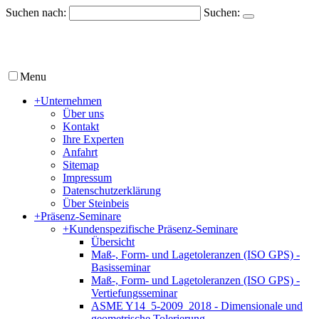
Suchen nach:
Suchen:
Menu
+
Unternehmen
Über uns
Kontakt
Ihre Experten
Anfahrt
Sitemap
Impressum
Datenschutzerklärung
Über Steinbeis
+
Präsenz-Seminare
+
Kundenspezifische Präsenz-Seminare
Übersicht
Maß-, Form- und Lagetoleranzen (ISO GPS) -
Basisseminar
Maß-, Form- und Lagetoleranzen (ISO GPS) -
Vertiefungsseminar
ASME Y14_5-2009_2018 - Dimensionale und
geometrische Tolerierung