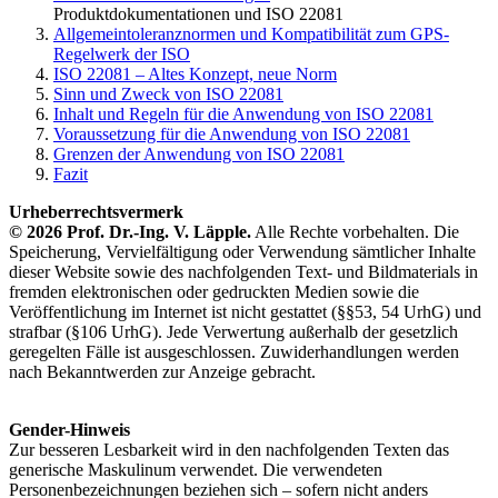
Produktdokumentationen und ISO 22081
Allgemeintoleranznormen und Kompatibilität zum GPS-
Regelwerk der ISO
ISO 22081 – Altes Konzept, neue Norm
Sinn und Zweck von ISO 22081
Inhalt und Regeln für die Anwendung von ISO 22081
Voraussetzung für die Anwendung von ISO 22081
Grenzen der Anwendung von ISO 22081
Fazit
Urheberrechtsvermerk
© 2026 Prof. Dr.-Ing. V. Läpple.
Alle Rechte vorbehalten. Die
Speicherung, Vervielfältigung oder Verwendung sämtlicher Inhalte
dieser Website sowie des nachfolgenden Text- und Bildmaterials in
fremden elektronischen oder gedruckten Medien sowie die
Veröffentlichung im Internet ist nicht gestattet (§§53, 54 UrhG) und
strafbar (§106 UrhG). Jede Verwertung außerhalb der ge­setzlich
gere­gel­ten Fälle ist ausgeschlossen. Zuwi­derhandlungen werden
nach Bekanntwerden zur Anzeige gebracht.
Gender-Hinweis
Zur besseren Lesbarkeit wird in den nachfolgenden Texten das
generische Maskulinum verwendet. Die verwendeten
Personenbezeichnungen beziehen sich – sofern nicht anders