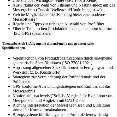
Übersicht der wichtigsten Filter (ISO 16610-Reihe)
Auswirkung der Wahl von Filterart und Nesting-Index auf das
Messergebnis (Cut-off, Wellen­zahl/Umdrehung, usw.)
Welche Möglichkeiten der Filterung bietet eine moderne
Messsoftware?
Regeln und Tipps zur richtigen Auswahl von Profilfilter
Filter in Technischen Produktdokumentationen normkon­form
(ISO GPS) spezifizieren
Themenbereich 8: Allgemeine dimensionelle und geometrische
Spezifikationen
Vereinfachung von Produktspezifikationen durch allge­meine
geometrische Spezifikationen (ISO 22081:2021)
Anpassung allgemeiner Spezifikationen an Fertigungsart und
Werkstoff (z. B. Kunststoffe)
Strategiern zur Verminde­rung der Prüfmerkmale und der
Prüfkosten
GPS-konforme Ausrichtungsstrategien und Einfluss auf das
Messergebnis
Konformitätsnachweis ("Soll-Ist-Vergleich"): Extraktion von
Messpunkten und Ab­gleich mit CAD-Daten
Richtige Interpreta­tion der Mess­ergebnissen und Einleitung
sinnvoller Korrekturmaßnah­men
Bezugssysteme für die allgemeine Profiltolerierung richtig