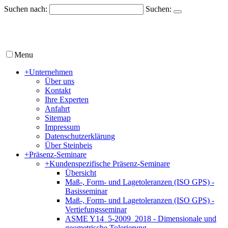
Suchen nach:
Suchen:
Menu
+
Unternehmen
Über uns
Kontakt
Ihre Experten
Anfahrt
Sitemap
Impressum
Datenschutzerklärung
Über Steinbeis
+
Präsenz-Seminare
+
Kundenspezifische Präsenz-Seminare
Übersicht
Maß-, Form- und Lagetoleranzen (ISO GPS) -
Basisseminar
Maß-, Form- und Lagetoleranzen (ISO GPS) -
Vertiefungsseminar
ASME Y14_5-2009_2018 - Dimensionale und
geometrische Tolerierung