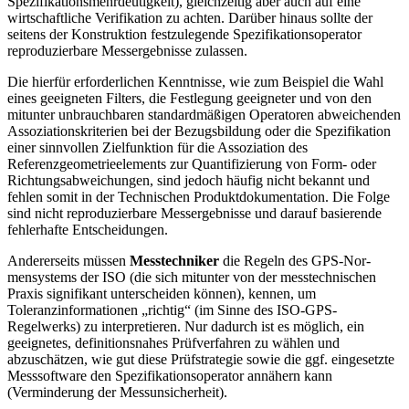
Spezifikationsmehrdeutigkeit), gleichzeitig aber auch auf eine
wirtschaftliche Verifikation zu achten. Darüber hinaus sollte der
seitens der Konstruktion festzulegende Spezifikationsoperator
reproduzierbare Messergebnisse zulassen.
Die hierfür erforderlichen Kenntnisse, wie zum Beispiel die Wahl
eines geeigneten Filters, die Festlegung geeigneter und von den
mitunter unbrauchbaren standardmäßigen Operatoren abweichenden
Assoziationskriterien bei der Bezugsbildung oder die Spezifikation
einer sinnvollen Zielfunktion für die Assoziation des
Referenzgeometrieelements zur Quantifizierung von Form- oder
Richtungsabweichungen, sind jedoch häufig nicht bekannt und
fehlen somit in der Technischen Produktdoku­mentation. Die Folge
sind nicht re­produzierbare Messergeb­nisse und darauf basierende
fehlerhafte Entscheidungen.
Andererseits müssen
Messtechniker
die Regeln des GPS-Nor­
mensystems der ISO (die sich mitunter von der messtechnischen
Praxis sig­nifikant unterscheiden können), kennen, um
Toleranzinformati­onen „richtig“ (im Sinne des ISO-GPS-
Regelwerks) zu interpretieren. Nur dadurch ist es möglich, ein
geeignetes, definitionsnahes Prüf­ver­fah­ren zu wählen und
abzuschätzen, wie gut diese Prüfstrategie sowie die ggf. eingesetzte
Messsoftware den Spezifikationsopera­tor annä­hern kann
(Verminderung der Messunsicherheit).