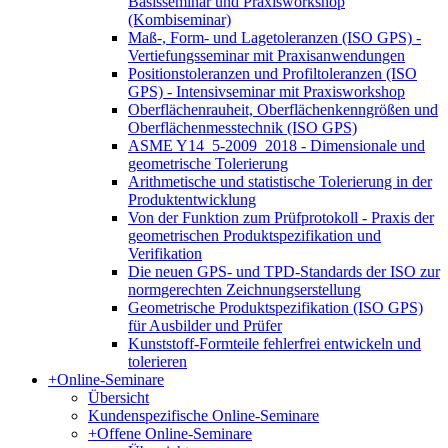
Basisseminar und Praxisworkshop
(Kombiseminar)
Maß-, Form- und Lagetoleranzen (ISO GPS) -
Vertiefungsseminar mit Praxisanwendungen
Positionstoleranzen und Profiltoleranzen (ISO
GPS) - Intensivseminar mit Praxisworkshop
Oberflächenrauheit, Oberflächenkenngrößen und
Oberflächenmesstechnik (ISO GPS)
ASME Y14_5-2009_2018 - Dimensionale und
geometrische Tolerierung
Arithmetische und statistische Tolerierung in der
Produktentwicklung
Von der Funktion zum Prüfprotokoll - Praxis der
geometrischen Produktspezifikation und
Verifikation
Die neuen GPS- und TPD-Standards der ISO zur
normgerechten Zeichnungserstellung
Geometrische Produktspezifikation (ISO GPS)
für Ausbilder und Prüfer
Kunststoff-Formteile fehlerfrei entwickeln und
tolerieren
+
Online-Seminare
Übersicht
Kundenspezifische Online-Seminare
+
Offene Online-Seminare