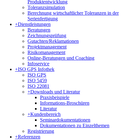
Produktentwicklung
Toleranzsimulation
Berechnung wirtschaftlicher Toleranzen in der
Serienfertigung
+
Dienstleistungen
Beratungen
Zeichnungsprüfung
Gutachten/Reklamationen
Projektmanagement
Risikomanagement
Online-Beratungen und Coaching
Infoservice
+
ISO GPS Infothek
ISO GPS
ISO 5459
ISO 22081
+
Downloads und Literatur
Praxisbeispiele
Informations-Broschüren
Literatur
+
Kundenbereich
Seminardokumentationen
Dokumentationen zu Einzelthemen
Registrierung
+
Referenzen