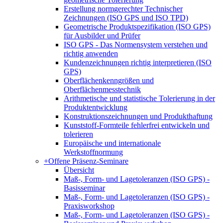
Erstellung normgerechter Technischer
Zeichnungen (ISO GPS und ISO TPD)
Geometrische Produktspezifikation (ISO GPS)
für Ausbilder und Prüfer
ISO GPS - Das Normensystem verstehen und
richtig anwenden
Kundenzeichnungen richtig interpretieren (ISO
GPS)
Oberflächenkenngrößen und
Oberflächenmesstechnik
Arithmetische und statistische Tolerierung in der
Produktentwicklung
Konstruktionszeichnungen und Produkthaftung
Kunststoff-Formteile fehlerfrei entwickeln und
tolerieren
Europäische und internationale
Werkstoffnormung
+
Offene Präsenz-Seminare
Übersicht
Maß-, Form- und Lagetoleranzen (ISO GPS) -
Basisseminar
Maß-, Form- und Lagetoleranzen (ISO GPS) -
Praxisworkshop
Maß-, Form- und Lagetoleranzen (ISO GPS) -