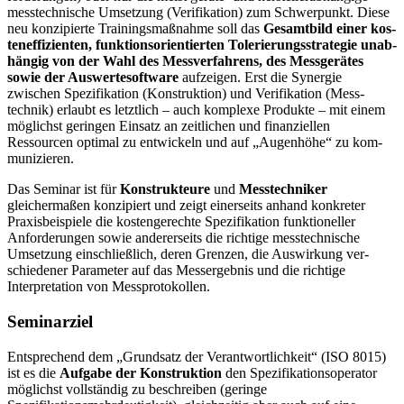
messtechnische Umsetzung (Verifika­ti­on) zum Schwerpunkt. Diese
neu konzipierte Trainingsmaßnahme soll das
Ge­samt­bild einer kos­
teneffizienten, funktionsorientierten Tolerierungsstrategie unab­
hän­gig von der Wahl des Messverfahrens, des Messgerätes
sowie der Aus­wertesoftware
aufzeigen. Erst die Syner­gie
zwischen Spezi­fika­tion (Konstruk­tion) und Verifikation (Mess­
technik) erlaubt es letzt­lich – auch kom­plexe Produkte – mit einem
möglichst gerin­gen Ein­satz an zeitlichen und finanziellen
Ressourcen optimal zu entwi­ckeln und auf „Augen­höhe“ zu kom­
munizieren.
Das Seminar ist für
Konstrukteure
und
Messtechniker
gleicherma­ßen konzipiert und zeigt einerseits anhand konkreter
Praxisbeispiele die kostengerechte Spezifikation funktioneller
Anforderungen sowie andererseits die rich­tige messtechni­sche
Umsetzung ein­schließlich, deren Grenzen, die Auswirkung ver­
schiedener Parameter auf das Messergebnis und die rich­tige
Interpretation von Messprotokol­len.
Seminarziel
Entsprechend dem „Grundsatz der Verantwortlichkeit“ (ISO 8015)
ist es die
Aufgabe der Konstruktion
den Spezifikationsoperator
möglichst vollständig zu beschreiben (geringe