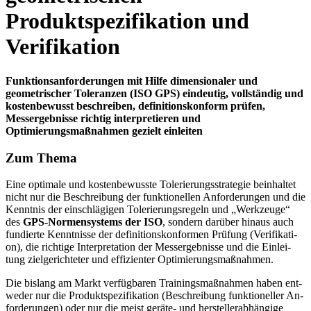
Produktspezifikation und
Verifikation
Funktionsanforderungen mit Hilfe dimensionaler und
geometrischer Toleranzen (ISO GPS) eindeutig, vollständig und
kostenbewusst beschreiben, definitionskonform prüfen,
Messergebnisse richtig interpretieren und
Optimierungsmaßnahmen gezielt einleiten
Zum Thema
Eine optimale und kostenbewusste Tolerierungsstrategie beinhaltet
nicht nur die Beschreibung der funktionellen Anforderungen und die
Kenntnis der einschlägigen Tolerierungsregeln und „Werkzeu­ge“
des
GPS-Normensystems der ISO
, sondern darüber hinaus auch
fundierte Kenntnisse der definitionskonformen Prüfung (Verifikati­
on), die rich­tige Interpreta­tion der Messergebnisse und die Einlei­
tung ziel­gerich­teter und effi­zi­enter Optimierungsmaßnahmen.
Die bislang am Markt verfügbaren Trainingsmaßnahmen haben ent­
weder nur die Produktspezifikation (Beschreibung funktioneller An­
forderungen) oder nur die meist geräte- und herstellerabhängige