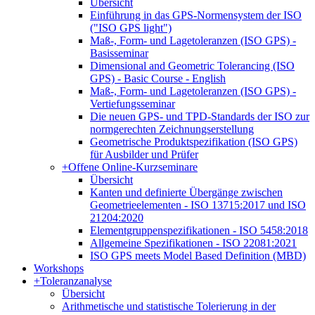
Übersicht
Einführung in das GPS-Normensystem der ISO
("ISO GPS light")
Maß-, Form- und Lagetoleranzen (ISO GPS) -
Basisseminar
Dimensional and Geometric Tolerancing (ISO
GPS) - Basic Course - English
Maß-, Form- und Lagetoleranzen (ISO GPS) -
Vertiefungsseminar
Die neuen GPS- und TPD-Standards der ISO zur
normgerechten Zeichnungserstellung
Geometrische Produktspezifikation (ISO GPS)
für Ausbilder und Prüfer
+
Offene Online-Kurzseminare
Übersicht
Kanten und definierte Übergänge zwischen
Geometrieelementen - ISO 13715:2017 und ISO
21204:2020
Elementgruppenspezifikationen - ISO 5458:2018
Allgemeine Spezifikationen - ISO 22081:2021
ISO GPS meets Model Based Definition (MBD)
Workshops
+
Toleranzanalyse
Übersicht
Arithmetische und statistische Tolerierung in der