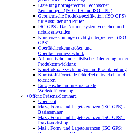
Erstellung normgerechter Technischer
Zeichnungen (ISO GPS und ISO TPD)
Geometrische Produktspezifikation (ISO GPS)
für Ausbilder und Prüfer
ISO GPS - Das Normensystem verstehen und
richtig anwenden
Kundenzeichnungen richtig interpretieren (ISO
GPS)
Oberflächenkenngrößen und
Oberflächenmesstechnik
Arithmetische und statistische Tolerierung in der
Produktentwicklung
Konstruktionszeichnungen und Produkthaftung
Kunststoff-Formteile fehlerfrei entwickeln und
tolerieren
Europäische und internationale
Werkstoffnormung
+
Offene Präsenz-Seminare
Übersicht
Maß-, Form- und Lagetoleranzen (ISO GPS) -
Basisseminar
Maß-, Form- und Lagetoleranzen (ISO GPS) -
Praxisworkshop
Maß-, Form- und Lagetoleranzen (ISO GPS) -