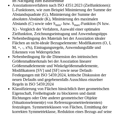
im Nachgang zum Basisseminar
Assoziationsverfahren nach ISO 4351:2023 (Zielfunktionen):
L-Funktionen, wie zum Beispiel Minimierung der Summe der
Abstandsquadrate (G), Minimierung der Summe der
absoluten Abstände (K), Minimierung des maximalen
Abstands (C) sowie oder S
- bzw. S
-Funktion (N bzw.
min
max
X) - Vergleich der Verfahren, Auswahl einer optimalen
Zielfunktion, Zeichnungs­eintra­gung und Anwendungstipps
Nebenbedingung des Materials bei der Assoziation idealer
Flächen an nicht-ideale Bezugselemente: Modifikatoren (O, I,
M, +, -, x%), Eintragungsregeln, Anwendungsfälle und
Erkennen von Widersprüchen
Nebenbedingung für die Dimension des intrinsischen
Größenmaßmerkmals bei der Assoziation linearer
Größenmaßelemente und Winkelgrößenmaßelemente,
Modifikatoren [SV] und [SF] sowie neue Default-
Festlegungen mit ISO 5459:2024, kritische Diskussion der
neuen Defaults und gegebenenfalls Ausschluss einzelner
Regeln in ISO 5459:2024
Klassifizierung von Flächen hinsichtlich ihrer geometrischen
Eigenschaft, Freiheitsgrade zu blockieren und damit
Richtungen oder Orte anderer geometrischer Objekte
(Situationselement(e) von Referenzgeometrieelementen)
festzulegen. Symmetrieklassen von Flächen, Ermittlung der
korrekten Symmetrieklasse, Reduktion eines Bezugs auf seine