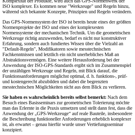
Komplexität der Produkte, wird auch das GPS-Normenwerk der
ISO kom­plexer. Es kom­men neue "Werkzeuge" und Regeln hinzu,
wäh­rend sich bekannte Konzepte, Prin­zipien und Re­geln verän­dern.
Das GPS-Normensystem der ISO ist bereits heute eines der größten
Normenprojekte der ISO und eines der komplexes­ten
Normensysteme der me­chanischen Technik. Um die geometrischen
Werk­zeuge richtig an­zuwenden, bedarf es nicht nur kon­struktiver
Erfah­rung, sondern auch fundiertes Wissen über die Vielzahl an
"Default-Regeln", Modifikatoren sowie messtechni­schen
Fachkenntnissen und letztlich ein nicht unerheb­liches Maß an
Abstrak­tionsvermö­gen. Eine weitere Herausforderung bei der
Anwen­dung der ISO-GPS-Standards ergibt sich im Zusammen­spiel
der unzäh­ligen Werkzeuge und Regeln, mit Blick darauf, die
Funktions­anforderungen möglichst opti­mal, d. h. fun­k­tions-, prüf-
und kostengerecht ab­zubil­den und dabei die be­grenzten
messtechnischen Mög­lichkeiten nicht aus dem Blick zu verlieren.
Sie haben es wahrscheinlich bereits selbst bemerkt:
Nach dem
Besuch eines Basisseminars zur geometrischen Tolerierung möchte
man das Erlernte in die Praxis umsetzen und stellt dann fest, dass die
Anwendung der „GPS-Werkzeuge“ auf reale Bauteile, insbesondere
die Beschreibung funktioneller Anforderungen erheblich komplexer
ist, als erwartet – genau hierfür wurde unser Vertiefungsseminar
konzipiert.