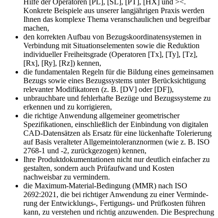
Hilfe der Operatoren [PL], [SL], [PT], [HX] und ><.
Konkrete Beispiele aus unserer langjährigen Praxis werden
Ihnen das komplexe Thema veranschaulichen und begreifbar
machen,
den korrekten Aufbau von Bezugskoordinatensystemen in
Verbindung mit Situationselementen sowie die Reduktion
individueller Freiheitsgrade (Operatoren [Tx], [Ty], [Tz],
[Rx], [Ry], [Rz]) kennen,
die fundamentalen Regeln für die Bildung eines gemeinsamen
Bezugs sowie eines Bezugssystems unter Be­rücksichtigung
relevanter Modifikatoren (z. B. [DV] oder [DF]),
unbrauchbare und fehlerhafte Bezüge und Be­zugssysteme zu
erkennen und zu korrigieren,
die richtige Anwendung allgemeiner geometri­scher
Spezifikationen, ein­schließlich der Einbin­dung von digitalen
CAD-Da­tensätzen als Ersatz für eine lückenhafte Tolerie­rung
auf Basis veralteter Allgemeintole­ranznor­men (wie z. B. ISO
2768-1 und -2, zurückgezogen) kennen,
Ihre Produktdokumentationen nicht nur deutlich einfacher zu
gestalten, sondern auch Prüfaufwand und Kosten
nachweisbar zu vermindern.
die Maximum-Material-Bedingung (MMR) nach ISO
2692:2021, die bei richtiger Anwendung zu einer Vermin­de­
rung der Entwicklungs-, Fertigungs- und Prüfkosten führen
kann, zu verstehen und richtig anzuwenden. Die Besprechung