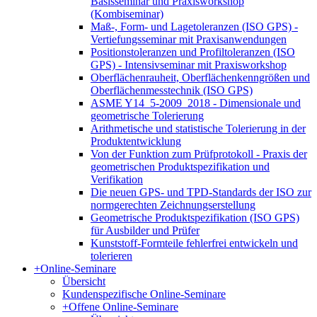
Basisseminar und Praxisworkshop
(Kombiseminar)
Maß-, Form- und Lagetoleranzen (ISO GPS) -
Vertiefungsseminar mit Praxisanwendungen
Positionstoleranzen und Profiltoleranzen (ISO
GPS) - Intensivseminar mit Praxisworkshop
Oberflächenrauheit, Oberflächenkenngrößen und
Oberflächenmesstechnik (ISO GPS)
ASME Y14_5-2009_2018 - Dimensionale und
geometrische Tolerierung
Arithmetische und statistische Tolerierung in der
Produktentwicklung
Von der Funktion zum Prüfprotokoll - Praxis der
geometrischen Produktspezifikation und
Verifikation
Die neuen GPS- und TPD-Standards der ISO zur
normgerechten Zeichnungserstellung
Geometrische Produktspezifikation (ISO GPS)
für Ausbilder und Prüfer
Kunststoff-Formteile fehlerfrei entwickeln und
tolerieren
+
Online-Seminare
Übersicht
Kundenspezifische Online-Seminare
+
Offene Online-Seminare