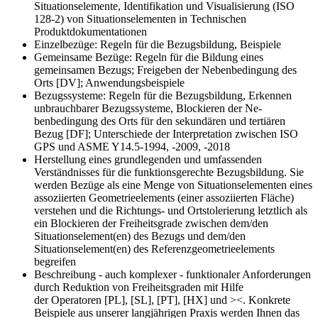
Situationselemente, Identifikation und Visualisierung (ISO
128-2) von Situationselementen in Technischen
Produktdokumentationen
Einzelbezüge: Regeln für die Bezugsbildung, Beispiele
Gemeinsame Bezüge: Regeln für die Bildung eines
gemeinsamen Bezugs; Freigeben der Nebenbedingung des
Orts [DV]; Anwendungsbeispiele
Bezugssysteme: Regeln für die Bezugsbildung, Erkennen
unbrauchbarer Bezugssysteme, Blockieren der Ne­
benbedingung des Orts für den sekundären und tertiären
Bezug [DF]; Unterschiede der Interpretation zwi­schen ISO
GPS und ASME Y14.5-1994, -2009, -2018
Herstellung eines grundlegenden und umfassenden
Verständnisses für die funktionsgerechte Bezugsbildung. Sie
werden Bezüge als eine Menge von Situationselementen eines
assoziierten Geometrieelements (einer assoziierten Fläche)
verstehen und die Richtungs- und Ortstolerierung letztlich als
ein Blockieren der Freiheitsgrade zwischen dem/den
Situations­element(en) des Bezugs und dem/den
Situationselement(en) des Referenzgeometrieelements
begreifen
Beschreibung - auch komplexer - funktionaler Anforderungen
durch Reduktion von Freiheitsgraden mit Hilfe
der Operatoren [PL], [SL], [PT], [HX] und ><. Konkrete
Beispiele aus unserer langjährigen Praxis werden Ihnen das