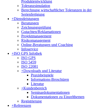
Produktentwicklung
Toleranzsimulation
Berechnung wirtschaftlicher Toleranzen in der
Serienfertigung
+
Dienstleistungen
Beratungen
Zeichnungsprüfung
Gutachten/Reklamationen
Projektmanagement
Risikomanagement
Online-Beratungen und Coaching
Infoservice
+
ISO GPS Infothek
ISO GPS
ISO 5459
ISO 22081
+
Downloads und Literatur
Praxisbeispiele
Informations-Broschüren
Literatur
+
Kundenbereich
Seminardokumentationen
Dokumentationen zu Einzelthemen
Registrierung
+
Referenzen