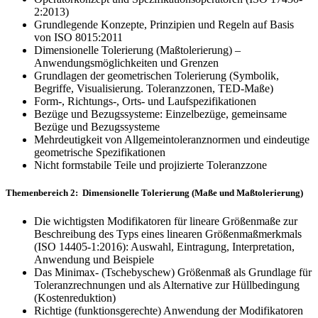
2:2013)
Grundlegende Konzepte, Prinzipien und Regeln auf Basis
von ISO 8015:2011
Dimensionelle Tolerierung (Maßtolerierung) –
Anwendungsmöglichkeiten und Grenzen
Grundlagen der geometrischen Tolerierung (Symbolik,
Begriffe, Visualisierung. Toleranzzonen, TED-Maße)
Form-, Richtungs-, Orts- und Laufspezifikationen
Bezüge und Bezugssysteme: Einzelbezüge, gemeinsame
Bezüge und Bezugssysteme
Mehrdeutigkeit von Allgemeintoleranznormen und eindeutige
geometrische Spezifikationen
Nicht formstabile Teile und projizierte Toleranzzone
Themenbereich 2: Dimensionelle Tolerierung (Maße und Maßtolerierung)
Die wichtigsten Modifikatoren für lineare Größenmaße zur
Beschreibung des Typs eines linearen Größenmaßmerkmals
(ISO 14405-1:2016): Auswahl, Eintragung, Inter­pretation,
Anwendung und Beispiele
Das Minimax- (Tschebyschew) Größenmaß als Grundlage für
Toleranzrechnungen und als Alternative zur Hüllbedingung
(Kostenreduktion)
Richtige (funktionsgerechte) Anwendung der Modifikatoren