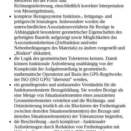
Messwert bei der Form- und
Richtungstolerierung, einschließlich korrekter Interpretation
von Messergebnissen,
komplexe Bezugssysteme funktions-, fertigungs- und
prüfgerecht festzulegen. Insbesondere wer­den die
unterschiedlichen Assoziationsver­fahren für Bezüge in
Abhängigkeit besonderer geometri­scher Eigenschaften des
gefertigten Bauteils auf­gezeigt sowie Möglichkeiten das
Assoziationskriterium (Zielfunktion und/oder
Nebenbedingungen des Materials) zu ändern vorgestellt und
„Risiken“ diskutiert,
die Logik des geometrischen Tolerierens kennen. Damit
können funktionale Anforderung unabhängig von der
Komplexität der Aufgabenstellung in geometrisch-
mathematische Operatoren auf Basis des GPS-Regelwerks
der ISO (ISO GPS) "übersetzt" werden,
ein grundlegendes und umfassendes Verständnis für die
funktionsorientierte Bezugsbildung. Sie werden Bezüge als
eine Menge von Situationselementen eines assoziierten
Geometrieelementes verstehen und die Richtungs- und
Ortstolerierung letztlich als ein Blockieren der Freiheitsgrade
zwischen dem/den Situations­element(en) des Bezugs und
dem/den Situationselement(en) der Toleranzzone begreifen,
die Beschreibung - auch komplexer - funktionaler
Anforderungen durch Reduktion von Freiheitsgraden mit