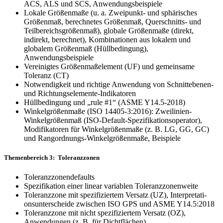
ACS, ALS und SCS, Anwendungsbeispiele
Lokale Größenmaße (u. a. Zweipunkt- und sphärisches
Größenmaß, berechnetes Größenmaß, Quer­schnitts- und
Teilbereichsgrößenmaß), globale Größenmaße (direkt,
indirekt, berechnet), Kombinationen aus loka­lem und
globalem Größenmaß (Hüllbedingung),
Anwendungsbeispiele
Vereinigtes Größenmaßelement (UF) und gemeinsame
Toleranz (CT)
Notwendigkeit und richtige Anwendung von Schnittebenen-
und Richtungselemente-Indikatoren
Hüllbedingung und „rule #1“ (ASME Y14.5-2018)
Winkelgrößenmaße (ISO 14405-3:2016): Zweilinien-
Winkelgrößenmaß (ISO-Default-Spezifikationsopera­tor),
Modifikato­ren für Winkelgrößenmaße (z. B. LG, GG, GC)
und Rangordnungs-Winkelgrößenmaße, Bei­spiele
Themenbereich 3: Toleranzzonen
Toleranzzonendefaults
Spezifikation einer linear variablen Toleranzzonenweite
Toleranzzone mit spezifiziertem Versatz (UZ), Interpretati­
onsunterscheide zwischen ISO GPS und ASME Y14.5:2018
Toleranzzone mit nicht spezifiziertem Versatz (OZ),
Anwendungen (z. B. für Dichtflächen)