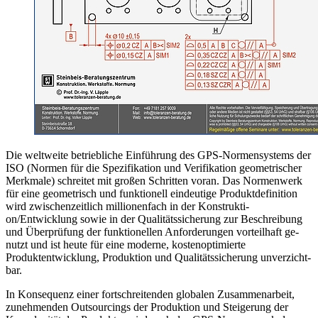
Die weltweite betriebliche Einführung des GPS-Nor­mensys­tems der
ISO (Normen für die Spezifikation und Ve­rifikation geometrischer
Merkmale) schreitet mit gro­ßen Schritten voran. Das Normen­werk
für eine geo­met­risch und funktionell eindeutige Produktdefinition
wird zwischenzeit­lich millionenfach in der Kon­struk­ti­
on/Entwicklung sowie in der Quali­tätssi­cherung zur Be­schreibung
und Überprüfung der funktionellen An­for­derun­gen vor­teilhaft ge­
nutzt und ist heute für eine mo­derne, kostenopti­mierte
Produktentwick­lung, Pro­duk­tion und Qualitäts­sicherung unverzicht­
bar.
In Konsequenz einer fortschreitenden globalen Zu­sam­menarbeit,
zuneh­men­den Outsour­cings der Pro­duktion und Stei­gerung der