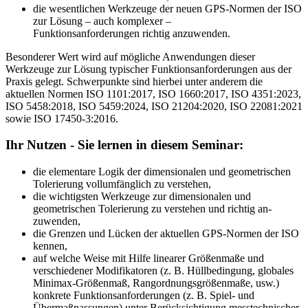
die wesentlichen Werkzeuge der neuen GPS-Normen der ISO
zur Lösung – auch komplexer –
Funktionsanforderungen richtig anzuwenden.
Beson­derer Wert wird auf mögliche Anwendungen dieser
Werkzeuge zur Lösung typi­scher Funktionsanforde­rungen aus der
Praxis gelegt. Schwer­punkte sind hierbei unter anderem die
aktuellen Normen ISO 1101:2017, ISO 1660:2017, ISO 4351:2023,
ISO 5458:2018, ISO 5459:2024, ISO 21204:2020, ISO 22081:2021
sowie ISO 17450-3:2016.
Ihr Nutzen - Sie lernen in diesem Seminar:
die elementare Logik der dimensionalen und geo­metrischen
Tolerie­rung vollumfänglich zu ver­ste­hen,
die wichtigsten Werkzeuge zur dimensio­nalen und
geometrischen Tolerierung zu verstehen und richtig an­
zuwenden,
die Grenzen und Lücken der aktuellen GPS-Normen der ISO
kennen,
auf welche Weise mit Hilfe linearer Größenmaße und
verschiedener Modifikatoren (z. B. Hüllbedingung, globales
Minimax-Größenmaß, Rangordnungsgrößenmaße, usw.)
konkrete Funktionsanforderungen (z. B. Spiel- und
Übermaßpassungen) unter Berücksichtigung messtechnischer