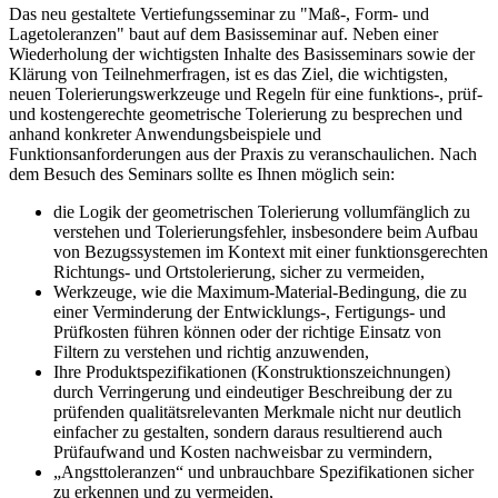
Das neu gestaltete Vertiefungsseminar zu "Maß-, Form- und
Lagetoleran­zen" baut auf dem Basisseminar auf. Neben einer
Wiederholung der wichtigsten Inhalte des Basissemi­nars sowie der
Klärung von Teilnehmer­fragen, ist es das Ziel, die wichtigsten,
neuen Tolerierungswerkzeuge und Regeln für eine funktions-, prüf-
und kostengerechte geometrische Tolerierung zu besprechen und
anhand konkreter Anwendungsbeispiele und
Funktionsanforderungen aus der Praxis zu veranschaulichen. Nach
dem Besuch des Seminars sollte es Ihnen möglich sein:
die Logik der geometrischen Tolerierung vollumfänglich zu
verstehen und Tolerierungsfehler, insbesondere beim Aufbau
von Bezugssystemen im Kontext mit einer funktionsgerechten
Richtungs- und Ortstolerierung, sicher zu vermeiden,
Werkzeuge, wie die Maximum-Material-Bedingung, die zu
einer Verminderung der Entwicklungs-, Fertigungs- und
Prüfkosten führen können oder der richtige Einsatz von
Filtern zu verstehen und richtig anzuwenden,
Ihre Produktspezifikationen (Konstruktionszeichnungen)
durch Verringerung und eindeutiger Beschreibung der zu
prüfenden qualitätsrelevanten Merkmale nicht nur deutlich
einfacher zu gestalten, sondern daraus resultierend auch
Prüfaufwand und Kosten nachweisbar zu vermindern,
„Angsttoleranzen“ und unbrauchbare Spezifikationen sicher
zu erkennen und zu vermeiden,