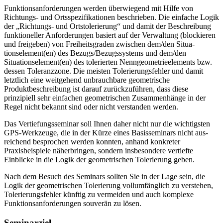
Funktionsanforderungen werden überwiegend mit Hilfe von
Richtungs- und Ortsspezifikationen beschrieben. Die einfache Logik
der „Richtungs- und Ortstolerierung“ und damit der Beschreibung
funktio­neller Anforderungen basiert auf der Verwaltung (blockieren
und freigeben) von Freiheitsgraden zwischen dem/den Situa­
tionselement(en) des Bezugs/Bezugssystems und dem/den
Situationsele­ment(en) des tolerierten Nenngeometrieelements bzw.
dessen Toleranzzone. Die meisten Tolerierungsfehler und damit
letztlich eine weitgehend unbrauchbare geometrische
Produktbeschreibung ist darauf zurückzuführen, dass diese
prinzipiell sehr ein­fachen geo­metri­schen Zusammenhänge in der
Regel nicht bekannt sind oder nicht ver­standen werden.
Das Vertiefungsseminar soll Ihnen daher nicht nur die wich­tigsten
GPS-Werk­zeuge, die in der Kürze eines Basis­seminars nicht aus­
reichend besprochen werden konnten, anhand konkre­ter
Praxisbeispiele näherbringen, sondern insbesondere vertiefte
Einblicke in die Logik der geometrischen Tolerierung geben.
Nach dem Besuch des Seminars sollten Sie in der Lage sein, die
Logik der geometrischen Tolerierung vollumfänglich zu verstehen,
Tolerierungsfehler künftig zu vermeiden und auch komplexe
Funktionsanforderungen souverän zu lösen.
Seminarziel