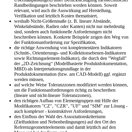
Randbedingungen beschrieben werden können. Soweit
relevant, wird auch die Auswirkung auf Herstellung,
Verifikation und letztlich Kos­ten thematisiert,
weshalb Nicht-Größenmaße (z. B. lineare Abstände,
Winkelabstände, Radien oder Kanten) nicht nur mehrdeutig
sind, sondern auch funktionelle Anforderungen nicht
beschreiben können. Konkrete Beispiele zeigen den Weg von
der Funktionsanforderung zur Spezifikation,
die richtige Anwendung von komplementären Indikatoren
(Schnitt-, Orientierungs- und Kollektionsebenen-Indikatoren
sowie Richtungselement-Indikator), die durch den "Wegfall"
der „2D-Zeichnung“ (Modellbasierte Produktdokumentation,
MBD) als Interpretationsgrundlage in der
Produktdokumentation (bzw. am CAD-Modell) ggf. ergänzt
werden müssen,
auf welche Weise Toleranzzonen modifiziert wer­den können,
um die Funktionsanforderungen rich­tig zu beschreiben
(lineare und nicht-lineare Toleranzzonen),
den richtigen Aufbau von Elementgruppen mit Hilfe der
Modifikatoren "CZ", "CZR", "UF" und "SIM" zur Lö­sung -
auch komplexer - konstruktiver Anforde­run­gen,
den Einfluss der Wahl des Assoziationskriteriums
(Zielfunktion und Nebenbedingungen) auf den Ort des
Referenzgeometrieelements und damit letztlich auf den