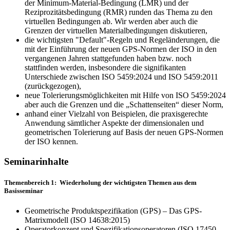
der Minimum-Material-Bedingung (LMR) und der
Reziprozitätsbedingung (RMR) runden das Thema zu den
virtuellen Bedingungen ab. Wir werden aber auch die
Grenzen der virtuellen Materialbedingungen diskutieren,
die wichtigsten "Default"-Regeln und Regelände­rungen, die
mit der Einführung der neuen GPS-Normen der ISO in den
vergangenen Jahren stattge­funden haben bzw. noch
stattfinden werden, insbesondere die signifikanten
Unterschiede zwischen ISO 5459:2024 und ISO 5459:2011
(zurückgezogen),
neue Tolerierungsmöglichkeiten mit Hilfe von ISO 5459:2024
aber auch die Grenzen und die „Schattenseiten“ dieser Norm,
anhand einer Vielzahl von Beispielen, die pra­xisge­rechte
Anwendung sämtlicher Aspekte der dimen­sionalen und
geometrischen Tolerierung auf Basis der neuen GPS-Normen
der ISO kennen.
Seminarinhalte
Themenbereich 1: Wiederholung der wichtigsten Themen aus dem
Basisseminar
Geometrische Produktspezifikation (GPS) – Das GPS-
Matrixmodell (ISO 14638:2015)
Operatorkonzept und Spezifikationsoperatoren (ISO 17450-