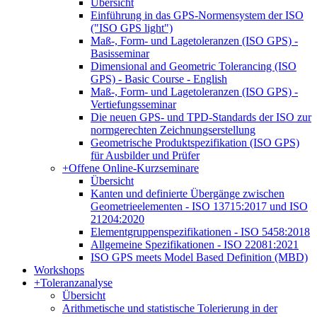
Übersicht
Einführung in das GPS-Normensystem der ISO
("ISO GPS light")
Maß-, Form- und Lagetoleranzen (ISO GPS) -
Basisseminar
Dimensional and Geometric Tolerancing (ISO
GPS) - Basic Course - English
Maß-, Form- und Lagetoleranzen (ISO GPS) -
Vertiefungsseminar
Die neuen GPS- und TPD-Standards der ISO zur
normgerechten Zeichnungserstellung
Geometrische Produktspezifikation (ISO GPS)
für Ausbilder und Prüfer
+
Offene Online-Kurzseminare
Übersicht
Kanten und definierte Übergänge zwischen
Geometrieelementen - ISO 13715:2017 und ISO
21204:2020
Elementgruppenspezifikationen - ISO 5458:2018
Allgemeine Spezifikationen - ISO 22081:2021
ISO GPS meets Model Based Definition (MBD)
Workshops
+
Toleranzanalyse
Übersicht
Arithmetische und statistische Tolerierung in der