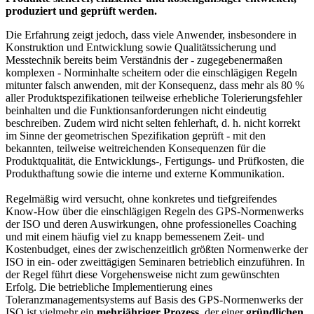
produziert und geprüft werden.
Die Erfahrung zeigt jedoch, dass viele Anwender, insbesondere in
Konstruktion und Entwicklung sowie Qualitätssicherung und
Messtechnik bereits beim Verständnis der - zugegebenermaßen
komplexen - Norminhalte scheitern oder die einschlägigen Regeln
mitunter falsch anwenden, mit der Konsequenz, dass mehr als 80 %
aller Produktspezifikationen teilweise erhebliche Tolerierungsfehler
beinhalten und die Funktionsanforderungen nicht eindeutig
beschreiben. Zudem wird nicht selten fehlerhaft, d. h. nicht korrekt
im Sinne der geometrischen Spezifikation geprüft - mit den
bekannten, teilweise weitreichenden Konsequenzen für die
Produktqualität, die Entwicklungs-, Fertigungs- und Prüfkosten, die
Produkthaftung sowie die interne und externe Kommunikation.
Regelmäßig wird versucht, ohne konkretes und tiefgreifendes
Know-How über die einschlägigen Regeln des GPS-Normenwerks
der ISO und deren Auswirkungen, ohne professionelles Coaching
und mit einem häufig viel zu knapp bemessenem Zeit- und
Kostenbudget, eines der zwischenzeitlich größten Normenwerke der
ISO in ein- oder zweittägigen Seminaren betrieblich einzuführen. In
der Regel führt diese Vorgehensweise nicht zum gewünschten
Erfolg. Die betriebliche Implementierung eines
Toleranzmanagementsystems auf Basis des GPS-Normenwerks der
ISO ist vielmehr ein
mehrjähriger Prozess
, der einer
gründlichen