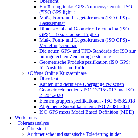
Übersicht
Einführung in das GPS-Normensystem der ISO
("ISO GPS light")
Maß-, Form- und Lagetoleranzen (ISO GPS) -
Basisseminar
Dimensional and Geometric Tolerancing (ISO
GPS) - Basic Course - English
Maß-, Form- und Lagetoleranzen (ISO GPS) -
Vertiefungsseminar
Die neuen GPS- und TPD-Standards der ISO zur
normgerechten Zeichnungserstellung
Geometrische Produktspezifikation (ISO GPS)
für Ausbilder und Prüfer
+
Offene Online-Kurzseminare
Übersicht
Kanten und definierte Übergänge zwischen
Geometrieelementen - ISO 13715:2017 und ISO
21204:2020
Elementgruppenspezifikationen - ISO 5458:2018
Allgemeine Spezifikationen - ISO 22081:2021
ISO GPS meets Model Based Definition (MBD)
Workshops
+
Toleranzanalyse
Übersicht
Arithmetische und statistische Tolerierung in der