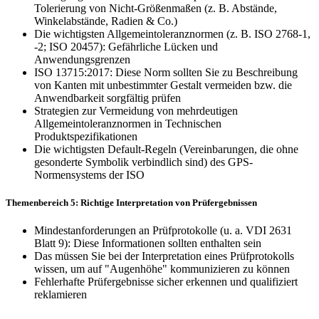
Tolerierung von Nicht-Größenmaßen (z. B. Abstände,
Winkelabstände, Radien & Co.)
Die wichtigsten Allgemeintoleranznormen (z. B. ISO 2768-1,
-2; ISO 20457): Gefährliche Lücken und
Anwendungsgrenzen
ISO 13715:2017: Diese Norm sollten Sie zu Beschreibung
von Kanten mit unbestimmter Gestalt vermeiden bzw. die
Anwendbarkeit sorgfältig prüfen
Strategien zur Vermeidung von mehrdeutigen
Allgemeintoleranznormen in Technischen
Produktspezifikationen
Die wichtigsten Default-Regeln (Vereinbarungen, die ohne
gesonderte Symbolik verbindlich sind) des GPS-
Normensystems der ISO
Themenbereich 5: Richtige Interpretation von Prüfergebnissen
Mindestanforderungen an Prüfprotokolle (u. a. VDI 2631
Blatt 9): Diese Informationen sollten enthalten sein
Das müssen Sie bei der Interpretation eines Prüfprotokolls
wissen, um auf "Augenhöhe" kommunizieren zu können
Fehlerhafte Prüfergebnisse sicher erkennen und qualifiziert
reklamieren