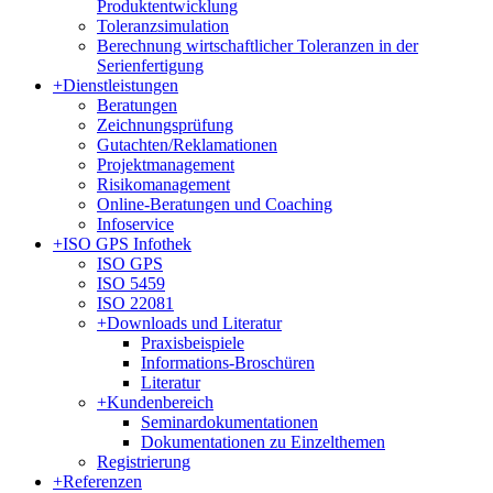
Produktentwicklung
Toleranzsimulation
Berechnung wirtschaftlicher Toleranzen in der
Serienfertigung
+
Dienstleistungen
Beratungen
Zeichnungsprüfung
Gutachten/Reklamationen
Projektmanagement
Risikomanagement
Online-Beratungen und Coaching
Infoservice
+
ISO GPS Infothek
ISO GPS
ISO 5459
ISO 22081
+
Downloads und Literatur
Praxisbeispiele
Informations-Broschüren
Literatur
+
Kundenbereich
Seminardokumentationen
Dokumentationen zu Einzelthemen
Registrierung
+
Referenzen