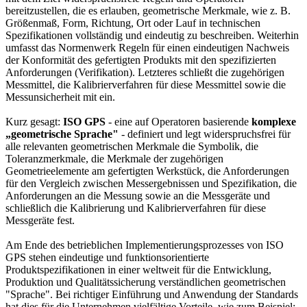
bereitzustellen, die es erlauben, geometrische Merkmale, wie z. B.
Größenmaß, Form, Richtung, Ort oder Lauf in technischen
Spezifikationen vollständig und eindeutig zu beschreiben. Weiterhin
umfasst das Normenwerk Regeln für einen eindeutigen Nachweis
der Konformität des gefertigten Produkts mit den spezifizierten
Anforderungen (Verifikation). Letzteres schließt die zugehörigen
Messmittel, die Kalibrierverfahren für diese Messmittel sowie die
Messunsicherheit mit ein.
Kurz gesagt:
ISO GPS
- eine auf Operatoren basierende
komplexe
„geometrische Sprache"
- definiert und legt widerspruchsfrei für
alle relevanten geometrischen Merkmale die Symbolik, die
Toleranzmerkmale, die Merkmale der zugehörigen
Geometrieelemente am gefertigten Werkstück, die Anforderungen
für den Vergleich zwischen Messergebnissen und Spezifikation, die
Anforderungen an die Messung sowie an die Messgeräte und
schließlich die Kalibrierung und Kalibrierverfahren für diese
Messgeräte fest.
Am Ende des betrieblichen Implementierungsprozesses von ISO
GPS stehen eindeutige und funktionsorientierte
Produktspezifikationen in einer weltweit für die Entwicklung,
Produktion und Qualitätssicherung verständlichen geometrischen
"Sprache". Bei richtiger Einführung und Anwendung der Standards
hat dies für die Unternehmen vielfältige Vorteile, wie zum Beispiel: