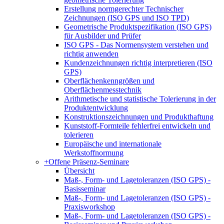
Erstellung normgerechter Technischer
Zeichnungen (ISO GPS und ISO TPD)
Geometrische Produktspezifikation (ISO GPS)
für Ausbilder und Prüfer
ISO GPS - Das Normensystem verstehen und
richtig anwenden
Kundenzeichnungen richtig interpretieren (ISO
GPS)
Oberflächenkenngrößen und
Oberflächenmesstechnik
Arithmetische und statistische Tolerierung in der
Produktentwicklung
Konstruktionszeichnungen und Produkthaftung
Kunststoff-Formteile fehlerfrei entwickeln und
tolerieren
Europäische und internationale
Werkstoffnormung
+
Offene Präsenz-Seminare
Übersicht
Maß-, Form- und Lagetoleranzen (ISO GPS) -
Basisseminar
Maß-, Form- und Lagetoleranzen (ISO GPS) -
Praxisworkshop
Maß-, Form- und Lagetoleranzen (ISO GPS) -