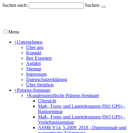
Suchen nach:
Suchen:
Menu
+
Unternehmen
Über uns
Kontakt
Ihre Experten
Anfahrt
Sitemap
Impressum
Datenschutzerklärung
Über Steinbeis
+
Präsenz-Seminare
+
Kundenspezifische Präsenz-Seminare
Übersicht
Maß-, Form- und Lagetoleranzen (ISO GPS) -
Basisseminar
Maß-, Form- und Lagetoleranzen (ISO GPS) -
Vertiefungsseminar
ASME Y14_5-2009_2018 - Dimensionale und
geometrische Tolerierung