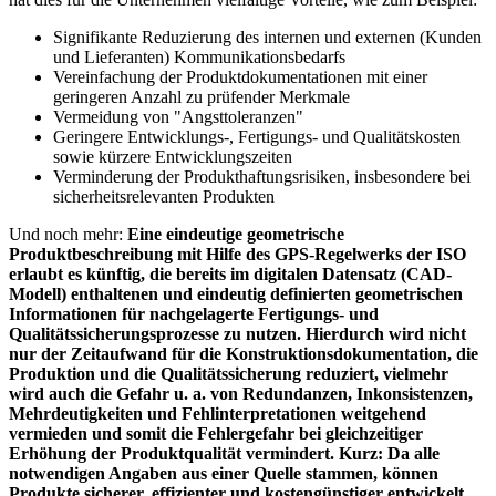
Signifikante Reduzierung des internen und externen (Kunden
und Lieferanten) Kommunikationsbedarfs
Vereinfachung der Produktdokumentationen mit einer
geringeren Anzahl zu prüfender Merkmale
Vermeidung von "Angsttoleranzen"
Geringere Entwicklungs-, Fertigungs- und Qualitätskosten
sowie kürzere Entwicklungszeiten
Verminderung der Produkthaftungsrisiken, insbesondere bei
sicherheitsrelevanten Produkten
Und noch mehr:
Eine eindeutige geometrische
Produktbeschreibung mit Hilfe des GPS-Regelwerks der ISO
erlaubt es künftig, die bereits im digitalen Datensatz (CAD-
Modell) enthaltenen und eindeutig definierten geometrischen
Informationen für nachgelagerte Fertigungs- und
Qualitätssicherungsprozesse zu nutzen. Hierdurch wird nicht
nur der Zeitaufwand für die Konstruktionsdokumentation, die
Produktion und die Qualitätssicherung reduziert, vielmehr
wird auch die Gefahr u. a. von Redundanzen, Inkonsistenzen,
Mehrdeutigkeiten und Fehlinterpretationen weitgehend
vermieden und somit die Fehlergefahr bei gleichzeitiger
Erhöhung der Produktqualität vermindert. Kurz: Da alle
notwendigen Angaben aus einer Quelle stammen, können
Produkte sicherer, effizienter und kostengünstiger entwickelt,