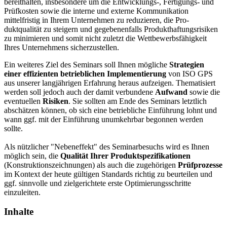
bereithalten, insbesondere um die Entwicklungs-, Ferti­gungs- und
Prüfkosten sowie die interne und externe Kommunikation
mittelfristig in Ihrem Unternehmen zu reduzieren, die Pro­
duktqualität zu stei­gern und gegebenenfalls Produkthaftungsrisiken
zu minimieren und somit nicht zuletzt die Wettbewerbsfähigkeit
Ihres Unternehmens sicherzustellen.
Ein weiteres Ziel des Seminars soll Ihnen mögliche
Strategien
einer effizienten betrieblichen Implementierung
von ISO GPS
aus unse­rer langjährigen Erfahrung heraus aufzeigen. Thematisiert
werden soll jedoch auch der damit ver­bundene
Aufwand
sowie die
eventuellen
Risiken
. Sie sollten am Ende des Seminars letztlich
abschätzen können, ob sich eine be­triebliche Einführung lohnt und
wann ggf. mit der Einführung unumkehrbar begonnen werden
sollte.
Als nützlicher "Nebeneffekt" des Seminarbesuchs wird es Ihnen
möglich sein, die
Qualität Ihrer Pro­duktspezifikationen
(Konstruktionszeichnungen) als auch die zugehörigen
Prüfprozesse
im Kontext der heute gültigen Standards richtig zu beurteilen und
ggf. sinnvolle und zielgerichtete erste Optimie­rungsschritte
einzuleiten.
Inhalte