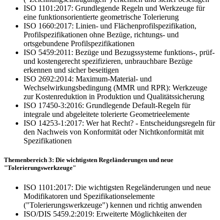
ISO 1101:2017: Grundlegende Regeln und Werkzeuge für
eine funktionsorientierte geometrische Tolerierung
ISO 1660:2017: Linien- und Flächenprofilspezifikation,
Profilspezifikationen ohne Bezüge, richtungs- und
ortsgebundene Profilspezifikationen
ISO 5459:2011: Bezüge und Bezugssysteme funktions-, prüf-
und kostengerecht spezifizieren, unbrauchbare Bezüge
erkennen und sicher beseitigen
ISO 2692:2014: Maximum-Material- und
Wechselwirkungsbedingung (MMR und RPR): Werkzeuge
zur Kostenreduktion in Produktion und Qualitätssicherung
ISO 17450-3:2016: Grundlegende Default-Regeln für
integrale und abgeleitete tolerierte Geometrieelemente
ISO 14253-1:2017: Wer hat Recht? - Entscheidungsregeln für
den Nachweis von Konformität oder Nichtkonformität mit
Spezifikationen
Themenbereich 3: Die wichtigsten Regeländerungen und neue
"Tolerierungswerkzeuge"
ISO 1101:2017: Die wichtigsten Regeländerungen und neue
Modifikatoren und Spezifikationselemente
("Tolerierungswerkzeuge") kennen und richtig anwenden
ISO/DIS 5459.2:2019: Erweiterte Möglichkeiten der