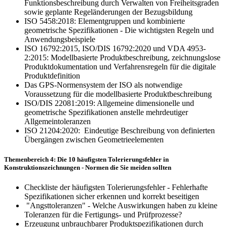
Funktionsbeschreibung durch Verwalten von Freiheitsgraden
sowie geplante Regeländerungen der Bezugsbildung
ISO 5458:2018: Elementgruppen und kombinierte
geometrische Spezifikationen - Die wichtigsten Regeln und
Anwendungsbeispiele
ISO 16792:2015, ISO/DIS 16792:2020 und VDA 4953-
2:2015: Modellbasierte Produktbeschreibung, zeichnungslose
Produktdokumentation und Verfahrensregeln für die digitale
Produktdefinition
Das GPS-Normensystem der ISO als notwendige
Voraussetzung für die modellbasierte Produktbeschreibung
ISO/DIS 22081:2019: Allgemeine dimensionelle und
geometrische Spezifikationen anstelle mehrdeutiger
Allgemeintoleranzen
ISO 21204:2020: Eindeutige Beschreibung von definierten
Übergängen zwischen Geometrieelementen
Themenbereich 4: Die 10 häufigsten Tolerierungsfehler in
Konstruktionszeichnungen - Normen die Sie meiden sollten
Checkliste der häufigsten Tolerierungsfehler - Fehlerhafte
Spezifikationen sicher erkennen und korrekt beseitigen
"Angsttoleranzen" - Welche Auswirkungen haben zu kleine
Toleranzen für die Fertigungs- und Prüfprozesse?
Erzeugung unbrauchbarer Produktspezifikationen durch