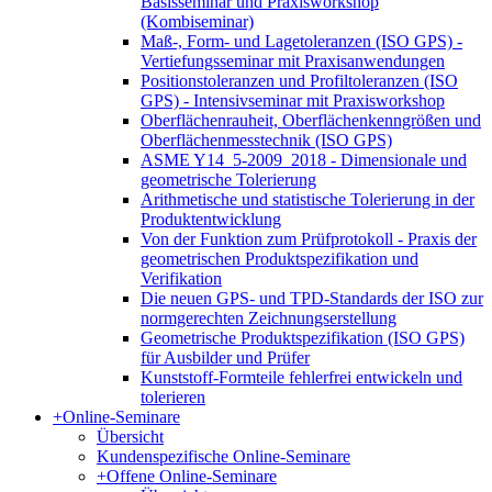
Basisseminar und Praxisworkshop
(Kombiseminar)
Maß-, Form- und Lagetoleranzen (ISO GPS) -
Vertiefungsseminar mit Praxisanwendungen
Positionstoleranzen und Profiltoleranzen (ISO
GPS) - Intensivseminar mit Praxisworkshop
Oberflächenrauheit, Oberflächenkenngrößen und
Oberflächenmesstechnik (ISO GPS)
ASME Y14_5-2009_2018 - Dimensionale und
geometrische Tolerierung
Arithmetische und statistische Tolerierung in der
Produktentwicklung
Von der Funktion zum Prüfprotokoll - Praxis der
geometrischen Produktspezifikation und
Verifikation
Die neuen GPS- und TPD-Standards der ISO zur
normgerechten Zeichnungserstellung
Geometrische Produktspezifikation (ISO GPS)
für Ausbilder und Prüfer
Kunststoff-Formteile fehlerfrei entwickeln und
tolerieren
+
Online-Seminare
Übersicht
Kundenspezifische Online-Seminare
+
Offene Online-Seminare