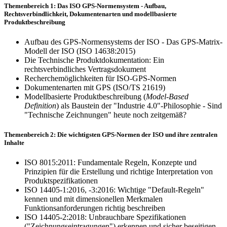
Themenbereich 1: Das ISO GPS-Normensystem - Aufbau,
Rechtsverbindlichkeit, Dokumentenarten und modellbasierte
Produktbeschreibung
Aufbau des GPS-Normensystems der ISO - Das GPS-Matrix-
Modell der ISO (ISO 14638:2015)
Die Technische Produktdokumentation: Ein
rechtsverbindliches Vertragsdokument
Recherchemöglichkeiten für ISO-GPS-Normen
Dokumentenarten mit GPS (ISO/TS 21619)
Modellbasierte Produktbeschreibung (
Model-Based
Definition
) als Baustein der "Industrie 4.0"-Philosophie - Sind
"Technische Zeich­nungen" heute noch zeitgemäß?
Themenbereich 2: Die wichtigsten GPS-Normen der ISO und ihre zentralen
Inhalte
ISO 8015:2011: Fundamentale Regeln, Konzepte und
Prinzipien für die Erstellung und richtige Interpretation von
Produktspezifikationen
ISO 14405-1:2016, -3:2016: Wichtige "Default-Regeln"
kennen und mit dimensionellen Merkmalen
Funktionsanforderungen richtig beschreiben
ISO 14405-2:2018: Unbrauchbare Spezifikationen
("Zeichnungseintragungen") erkennen und sicher beseitigen