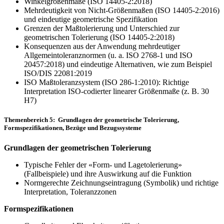
Winkelgrößenmaße (ISO 14405-2:2018)
Mehrdeutigkeit von Nicht-Größenmaßen (ISO 14405-2:2016)
und eindeutige geometrische Spezifikation
Grenzen der Maßtolerierung und Unterschied zur
geometrischen Tolerierung (ISO 14405-2:2018)
Konsequenzen aus der Anwendung mehrdeutiger
Allgemeintoleranznormen (u. a. ISO 2768-1 und ISO
20457:2018) und eindeutige Alternativen, wie zum Beispiel
ISO/DIS 22081:2019
ISO Maßtoleranzsystem (ISO 286-1:2010): Richtige
Interpretation ISO-codierter linearer Größenmaße (z. B. 30
H7)
Themenbereich 5: Grundlagen der geometrische Tolerierung,
Formspezifikationen, Bezüge und Bezugssysteme
Grundlagen der geometrischen Tolerierung
Typische Fehler der «Form- und Lagetolerierung»
(Fallbeispiele) und ihre Auswir­kung auf die Funk­tion
Normgerechte Zeichnungseintragung (Symbolik) und richtige
Interpretation, Toleranzzonen
Formspezifikationen