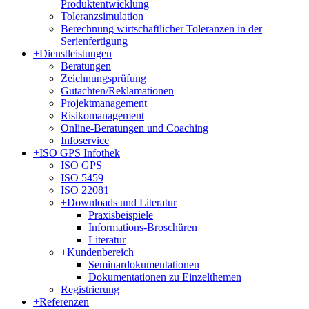
Produktentwicklung
Toleranzsimulation
Berechnung wirtschaftlicher Toleranzen in der
Serienfertigung
+
Dienstleistungen
Beratungen
Zeichnungsprüfung
Gutachten/Reklamationen
Projektmanagement
Risikomanagement
Online-Beratungen und Coaching
Infoservice
+
ISO GPS Infothek
ISO GPS
ISO 5459
ISO 22081
+
Downloads und Literatur
Praxisbeispiele
Informations-Broschüren
Literatur
+
Kundenbereich
Seminardokumentationen
Dokumentationen zu Einzelthemen
Registrierung
+
Referenzen