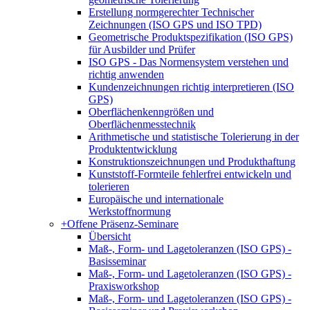
Erstellung normgerechter Technischer
Zeichnungen (ISO GPS und ISO TPD)
Geometrische Produktspezifikation (ISO GPS)
für Ausbilder und Prüfer
ISO GPS - Das Normensystem verstehen und
richtig anwenden
Kundenzeichnungen richtig interpretieren (ISO
GPS)
Oberflächenkenngrößen und
Oberflächenmesstechnik
Arithmetische und statistische Tolerierung in der
Produktentwicklung
Konstruktionszeichnungen und Produkthaftung
Kunststoff-Formteile fehlerfrei entwickeln und
tolerieren
Europäische und internationale
Werkstoffnormung
+
Offene Präsenz-Seminare
Übersicht
Maß-, Form- und Lagetoleranzen (ISO GPS) -
Basisseminar
Maß-, Form- und Lagetoleranzen (ISO GPS) -
Praxisworkshop
Maß-, Form- und Lagetoleranzen (ISO GPS) -