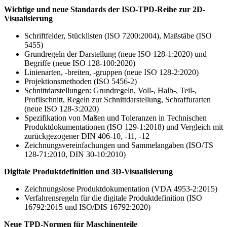
Wichtige und neue Standards der ISO-TPD-Reihe zur 2D-
Visualisierung
Schriftfelder, Stücklisten (ISO 7200:2004), Maßstäbe (ISO
5455)
Grundregeln der Darstellung (neue ISO 128-1:2020) und
Begriffe (neue ISO 128-100:2020)
Linienarten, -breiten, -gruppen (neue ISO 128-2:2020)
Projektionsmethoden (ISO 5456-2)
Schnittdarstellungen: Grundregeln, Voll-, Halb-, Teil-,
Profilschnitt, Regeln zur Schnitt­darstellung, Schraffurarten
(neue ISO 128-3:2020)
Spezifikation von Maßen und Toleranzen in Technischen
Produktdokumentationen (ISO 129-1:2018) und Ver­gleich mit
zurückgezogener DIN 406-10, -11, -12
Zeichnungsvereinfachungen und Sammelangaben (ISO/TS
128-71:2010, DIN 30-10:2010)
Digitale Produktdefinition und 3D-Visualisierung
Zeichnungslose Produktdokumentation (VDA 4953-2:2015)
Verfahrensregeln für die digitale Produktdefinition (ISO
16792:2015 und ISO/DIS 16792:2020)
Neue TPD-Normen für Maschinenteile