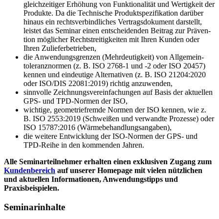
gleichzeitiger Erhöhung von Funk­tionali­tät und Wer­tigkeit der
Produkte. Da die Technische Produktspezifikation dar­über
hinaus ein rechts­verbindliches Vertragsdokument darstellt,
leis­tet das Seminar einen ent­schei­denden Beitrag zur Prä­ven­
tion möglicher Rechtstreitigkeiten mit Ihren Kun­den o­der
Ihren Zulie­ferbe­trieben,
die Anwendungsgrenzen (Mehrdeutigkeit) von All­ge­mein­
toleran­znormen (z. B. ISO 2768-1 und -2 oder ISO 20457)
kennen und eindeutige Alternativen (z. B. ISO 21204:2020
oder ISO/DIS 22081:2019) richtig anzuwenden,
sinnvolle Zeichnungsvereinfachungen auf Basis der aktuellen
GPS- und TPD-Normen der ISO,
wichtige, geometriefremde Normen der ISO kennen, wie z.
B. ISO 2553:2019 (Schweißen und verwandte Prozesse) oder
ISO 15787:2016 (Wärmebehandlungsangaben),
die weitere Entwicklung der ISO-Normen der GPS- und
TPD-Reihe in den kommenden Jahren.
Alle Seminarteilnehmer erhalten einen exklusiven Zugang zum
Kundenbereich
auf unserer Homepage mit vielen nützlichen
und aktuellen Informationen, Anwendungstipps und
Praxisbeispielen.
Seminarinhalte