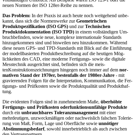
neuen Normen der ISO 128er-Reihe zu nen­nen.
Das Problem:
In der Praxis ist auch heute noch weitge­hend unbe­
kannt, dass sich die Normen­werke zur
Geo­metrischen
Produktspezifikation (ISO GPS)
und zur
Technischen
Produktdokumentation (ISO TPD)
in einem vollständi­gen Um­
bruch
befin­den, sowie neue, komplexe interna­ti­onale Standards
hinzugekom­men sind und bis­weilen neu hinzukommen. Während
diese neuen GPS- und TPD-Standards mit Blick auf die Einfüh­rung
der modell­basierten Pro­duktbeschreibung auf die heutigen Mög­
lichkeiten des CAD, eine moderne Ferti­gungs- sowie die digitale
Mess­technik ausgerichtet sind, be­finden sich die meis­
ten
Konstruktions­zeichnun­gen hingegen noch im­mer auf dem
nor­
mativen Stand der 1970er, bestenfalls der 1980er-Jahre
- mit
gravieren­den Folgen für die In­terpretation, Kommunikation, die Fer­
tigungs- und Prüfkosten sowie die Produktquali­tät und Pro­dukt­haf­
tung.
Die evidenten Folgen sind in zunehmendem Maße,
über­höhte
Ferti­gungs- und Prüfkos­ten oder
funk­tionsun­fähige Pro­dukte
durch ein
unbrauchbares Toleranzmanagement
mit einer
mehrdeuti­gen, un­zweck­mäßigen oder nachweislich fal­schen Tole­rie­
rung von Maß, Form, Lage und Oberflä­che sowie
unnö­tiger
Abstim­mungsbedarf
, so­wohl in­nerbe­trieb­lich als auch zwi­schen
den Vertrag­spart­nern.