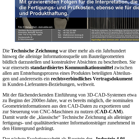
Die
Technische Zeichnung
war über mehr als ein Jahr­hundert
hinweg die alleinige Informati­onsquelle um Bau­teilge­ometrien
bildlich darzustellen und konstruk­tive Ab­sich­ten zu beschreiben. Sie
war einerseits
stan­dardisier­tes Kommunikati­onsmittel
zwi­schen
allen am Entste­hungs­pro­zess eines Pro­duktes beteiligten Abtei­lun­
gen und an­dererseits ein
rechtsverbindliches Ver­tragsdoku­ment
in Kunden-Liefe­ranten-Be­ziehungen, weltweit.
Mit der flächendeckenden Einführung von 3D-CAD-Systemen etwa
zu Be­ginn der 2000er-Jahre, war es bereits möglich, die no­mi­na­len
Geometrieinformationen aus den CAD-Daten zu ex­por­tieren und
zur Steuerung von CNC-Maschinen zu nutzen (
CAD-CAM
).
Damit wurde die „klassische“ Techni­sche Zeich­nung als alleiniger
fertigungs- und qualitäts­relevanter Informationsträger zunehmend in
den Hin­tergrund ge­drängt.
Der nächste Evolutionsschritt als Baustein der
„Indust­rie 4.0“-