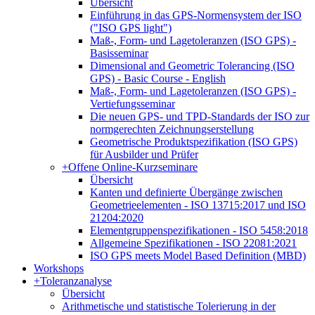
Übersicht
Einführung in das GPS-Normensystem der ISO
("ISO GPS light")
Maß-, Form- und Lagetoleranzen (ISO GPS) -
Basisseminar
Dimensional and Geometric Tolerancing (ISO
GPS) - Basic Course - English
Maß-, Form- und Lagetoleranzen (ISO GPS) -
Vertiefungsseminar
Die neuen GPS- und TPD-Standards der ISO zur
normgerechten Zeichnungserstellung
Geometrische Produktspezifikation (ISO GPS)
für Ausbilder und Prüfer
+
Offene Online-Kurzseminare
Übersicht
Kanten und definierte Übergänge zwischen
Geometrieelementen - ISO 13715:2017 und ISO
21204:2020
Elementgruppenspezifikationen - ISO 5458:2018
Allgemeine Spezifikationen - ISO 22081:2021
ISO GPS meets Model Based Definition (MBD)
Workshops
+
Toleranzanalyse
Übersicht
Arithmetische und statistische Tolerierung in der