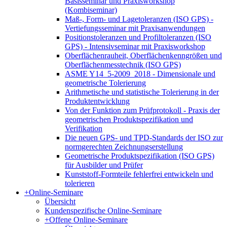
Basisseminar und Praxisworkshop
(Kombiseminar)
Maß-, Form- und Lagetoleranzen (ISO GPS) -
Vertiefungsseminar mit Praxisanwendungen
Positionstoleranzen und Profiltoleranzen (ISO
GPS) - Intensivseminar mit Praxisworkshop
Oberflächenrauheit, Oberflächenkenngrößen und
Oberflächenmesstechnik (ISO GPS)
ASME Y14_5-2009_2018 - Dimensionale und
geometrische Tolerierung
Arithmetische und statistische Tolerierung in der
Produktentwicklung
Von der Funktion zum Prüfprotokoll - Praxis der
geometrischen Produktspezifikation und
Verifikation
Die neuen GPS- und TPD-Standards der ISO zur
normgerechten Zeichnungserstellung
Geometrische Produktspezifikation (ISO GPS)
für Ausbilder und Prüfer
Kunststoff-Formteile fehlerfrei entwickeln und
tolerieren
+
Online-Seminare
Übersicht
Kundenspezifische Online-Seminare
+
Offene Online-Seminare