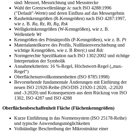
sind: Messort, Messrichtung und Messstrecke
Wahl der Grenzwellenlänge
λc
nach ISO 4288:1996
("Default"-Werte) und deren Einfluss auf das Messergebnis
Rauheitskenngrößen (R-Kenngrößen) nach ISO 4287:1997,
wie z. B.
Ra
,
Rz
,
Rt
,
Rq
,
Rsk
Welligkeitskenngrößen (W-Kenngrößen), wie z. B.
Wellentiefe
Wt
Kenngrößen des Primärprofils (P-Kenngrößen), wie z. B.
Pt
Materialanteilkurve des Profils, Nulllinienverschiebung und
wichtige Kenngrößen, wie z. B
Rmr(c)
und
Rdc
Normgerechte Spezifikation nach ISO 1302:2002 und richtige
Interpretation der Symbolik
Annahmekriterien: 16 %-Regel, Höchstwert-Regel („max-
Regel“)
Oberflächenunvollkommenheiten (ISO 8785:1998)
Bevorstehende fundamentale Änderungen mit Einfürung der
neuen ISO 21920-Reihe (ISO/DIS 21920-1:2020, -2:2020
und -3:2020) und Konsequenzen aus dem Rückzug von ISO
1302, ISO 4287 und ISO 4288
Oberflächenbeschaffenheit Fläche (Flächenkenngrößen)
Kurze Einführung in das Normensystem (ISO 25178-Reihe)
und typische Anwendungsmöglichkeiten
Vollständige Beschreibung der Mikrostruktur einer