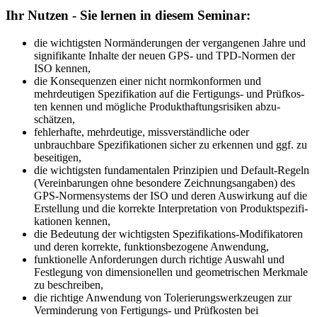
Ihr Nutzen - Sie lernen in diesem Seminar:
die wichtigsten Normänderungen der vergangenen Jahre und
signifikante Inhalte der neuen GPS- und TPD-Normen der
ISO kennen,
die Konsequenzen einer nicht normkonformen und
mehrdeutigen Spezifikation auf die Fertigungs- und Prüfkos­
ten kennen und mögliche Produkthaftungsrisiken ab­zu­
schätzen,
fehlerhafte, mehrdeutige, missverständli­che oder
unbrauchbare Spezifikationen sicher zu erkennen und ggf. zu
be­seiti­gen,
die wichtigsten fundamentalen Prinzipien und Default-Re­geln
(Vereinbarungen ohne be­sondere Zeich­nungs­angaben) des
GPS-Normensystems der ISO und deren Auswirkung auf die
Erstellung und die korrekte Interpretation von Produktspezifi­
ka­tionen kennen,
die Bedeutung der wichtigsten Spezifikations-Modifikatoren
und deren korrekte, funktionsbezogene Anwendung,
funktionelle Anforderungen durch richtige Auswahl und
Festle­gung von dimensionellen und geometrischen Merkmale
zu beschreiben,
die richtige Anwendung von Tolerierungswerkzeugen zur
Verminderung von Fertigungs- und Prüf­kos­ten bei