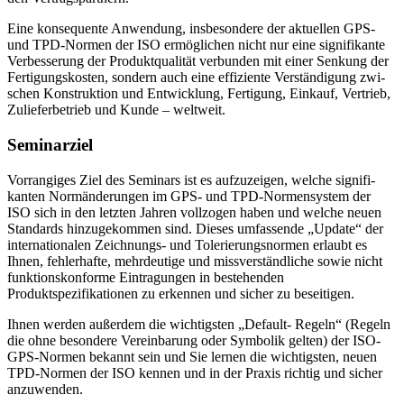
Eine konsequente Anwendung, insbesondere der aktuellen GPS-
und TPD-Normen der ISO er­möglichen nicht nur eine signi­fi­kante
Verbes­se­rung der Produktqualität verbunden mit einer Sen­kung der
Fertigungskosten, son­dern auch eine effi­ziente Ver­ständigung zwi­
schen Konstruk­tion und Entwicklung, Fertigung, Einkauf, Ver­trieb,
Zuliefer­be­trieb und Kunde – weltweit.
Seminarziel
Vorrangiges Ziel des Seminars ist es aufzuzeigen, wel­che signifi­
kanten Norm­än­de­rungen im GPS- und TPD-Normensystem der
ISO sich in den letzten Jah­ren vollzogen ha­ben und welche neuen
Standards hinzugekommen sind. Dieses umfassende „Up­date“ der
internati­ona­len Zeich­nungs-­ und Tolerierungsnormen erlaubt es
Ihnen, fehlerhafte, mehrdeutige und miss­ver­ständliche sowie nicht
funktionskonforme Eintra­gun­gen in bestehenden
Produktspezifikationen zu erken­nen und sicher zu beseitigen.
Ihnen wer­den außerdem die wichtigsten „Default- Re­geln“ (Regeln
die ohne besondere Vereinbarung oder Sym­bolik gelten) der ISO-
GPS-Normen bekannt sein und Sie lernen die wichtigsten, neuen
TPD-Normen der ISO kennen und in der Pra­xis richtig und sicher
anzuwen­den.