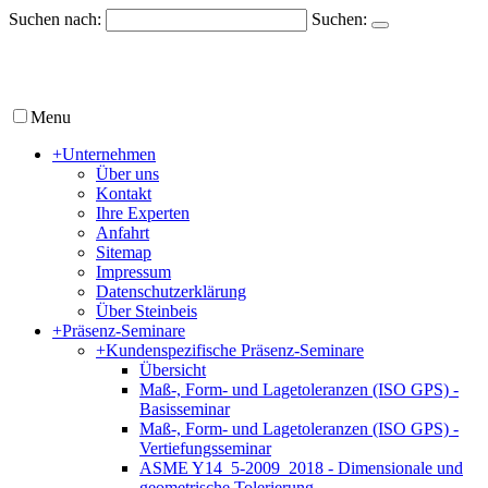
Suchen nach:
Suchen:
Menu
+
Unternehmen
Über uns
Kontakt
Ihre Experten
Anfahrt
Sitemap
Impressum
Datenschutzerklärung
Über Steinbeis
+
Präsenz-Seminare
+
Kundenspezifische Präsenz-Seminare
Übersicht
Maß-, Form- und Lagetoleranzen (ISO GPS) -
Basisseminar
Maß-, Form- und Lagetoleranzen (ISO GPS) -
Vertiefungsseminar
ASME Y14_5-2009_2018 - Dimensionale und
geometrische Tolerierung