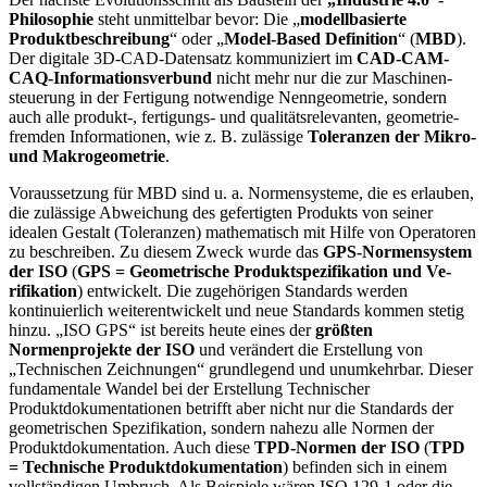
Philosophie
steht unmittelbar bevor: Die „
mo­dellbasierte
Produktbeschrei­bung
“ o­der „
Model-Ba­sed Definition
“ (
MBD
).
Der di­gitale 3D-CAD-Datensatz kommuniziert im
CAD-CAM-
CAQ-In­formationsver­bund
nicht mehr nur die zur Maschinen­
steu­erung in der Fer­tigung notwendige Nenngeometrie, son­dern
auch alle pro­dukt-, fertigungs- und qualitätsrelevanten, geomet­rie­
fremden Informationen, wie z. B. zuläs­sige
Tole­ran­zen der Mikro-
und Makro­geomet­rie
.
Voraussetzung für MBD sind u. a. Normensysteme, die es erlauben,
die zulässige Abweichung des gefertigten Produkts von seiner
idealen Gestalt (Toleranzen) ma­thematisch mit Hilfe von Operatoren
zu beschreiben. Zu diesem Zweck wurde das
GPS-Normensystem
der ISO
(
GPS = Geometrische Produktspezifikation und Ve­
rifikation
) entwickelt. Die zugehörigen Standards wer­den
kontinuierlich weiterentwickelt und neue Stan­dards kommen stetig
hinzu. „ISO GPS“ ist bereits heute eines der
größten
Normenprojekte der ISO
und verän­dert die Erstellung von
„Technischen Zeichnungen“ grundlegend und unumkehrbar. Dieser
fundamentale Wandel bei der Erstellung Techni­scher
Produktdokumentationen betrifft aber nicht nur die Standards der
geometrischen Spezifikation, son­dern nahezu alle Normen der
Produktdokumenta­tion. Auch diese
TPD-Normen der ISO
(
TPD
= Techni­sche Produktdokumentation
) befinden sich in einem
voll­ständigen Umbruch. Als Beispiele wären ISO 129-1 o­der die