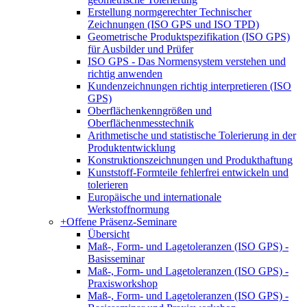
Erstellung normgerechter Technischer
Zeichnungen (ISO GPS und ISO TPD)
Geometrische Produktspezifikation (ISO GPS)
für Ausbilder und Prüfer
ISO GPS - Das Normensystem verstehen und
richtig anwenden
Kundenzeichnungen richtig interpretieren (ISO
GPS)
Oberflächenkenngrößen und
Oberflächenmesstechnik
Arithmetische und statistische Tolerierung in der
Produktentwicklung
Konstruktionszeichnungen und Produkthaftung
Kunststoff-Formteile fehlerfrei entwickeln und
tolerieren
Europäische und internationale
Werkstoffnormung
+
Offene Präsenz-Seminare
Übersicht
Maß-, Form- und Lagetoleranzen (ISO GPS) -
Basisseminar
Maß-, Form- und Lagetoleranzen (ISO GPS) -
Praxisworkshop
Maß-, Form- und Lagetoleranzen (ISO GPS) -