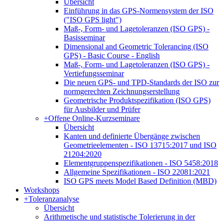
Übersicht
Einführung in das GPS-Normensystem der ISO
("ISO GPS light")
Maß-, Form- und Lagetoleranzen (ISO GPS) -
Basisseminar
Dimensional and Geometric Tolerancing (ISO
GPS) - Basic Course - English
Maß-, Form- und Lagetoleranzen (ISO GPS) -
Vertiefungsseminar
Die neuen GPS- und TPD-Standards der ISO zur
normgerechten Zeichnungserstellung
Geometrische Produktspezifikation (ISO GPS)
für Ausbilder und Prüfer
+
Offene Online-Kurzseminare
Übersicht
Kanten und definierte Übergänge zwischen
Geometrieelementen - ISO 13715:2017 und ISO
21204:2020
Elementgruppenspezifikationen - ISO 5458:2018
Allgemeine Spezifikationen - ISO 22081:2021
ISO GPS meets Model Based Definition (MBD)
Workshops
+
Toleranzanalyse
Übersicht
Arithmetische und statistische Tolerierung in der