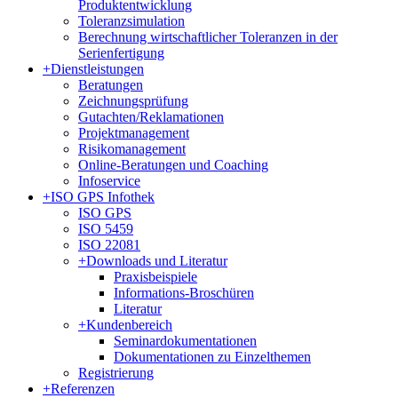
Produktentwicklung
Toleranzsimulation
Berechnung wirtschaftlicher Toleranzen in der
Serienfertigung
+
Dienstleistungen
Beratungen
Zeichnungsprüfung
Gutachten/Reklamationen
Projektmanagement
Risikomanagement
Online-Beratungen und Coaching
Infoservice
+
ISO GPS Infothek
ISO GPS
ISO 5459
ISO 22081
+
Downloads und Literatur
Praxisbeispiele
Informations-Broschüren
Literatur
+
Kundenbereich
Seminardokumentationen
Dokumentationen zu Einzelthemen
Registrierung
+
Referenzen