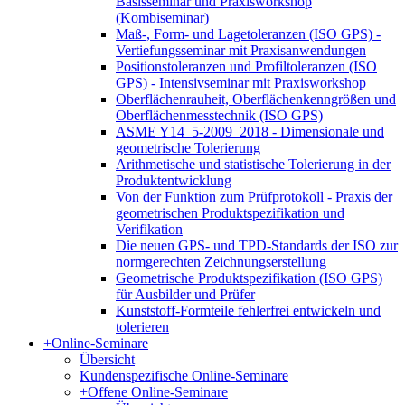
Basisseminar und Praxisworkshop
(Kombiseminar)
Maß-, Form- und Lagetoleranzen (ISO GPS) -
Vertiefungsseminar mit Praxisanwendungen
Positionstoleranzen und Profiltoleranzen (ISO
GPS) - Intensivseminar mit Praxisworkshop
Oberflächenrauheit, Oberflächenkenngrößen und
Oberflächenmesstechnik (ISO GPS)
ASME Y14_5-2009_2018 - Dimensionale und
geometrische Tolerierung
Arithmetische und statistische Tolerierung in der
Produktentwicklung
Von der Funktion zum Prüfprotokoll - Praxis der
geometrischen Produktspezifikation und
Verifikation
Die neuen GPS- und TPD-Standards der ISO zur
normgerechten Zeichnungserstellung
Geometrische Produktspezifikation (ISO GPS)
für Ausbilder und Prüfer
Kunststoff-Formteile fehlerfrei entwickeln und
tolerieren
+
Online-Seminare
Übersicht
Kundenspezifische Online-Seminare
+
Offene Online-Seminare