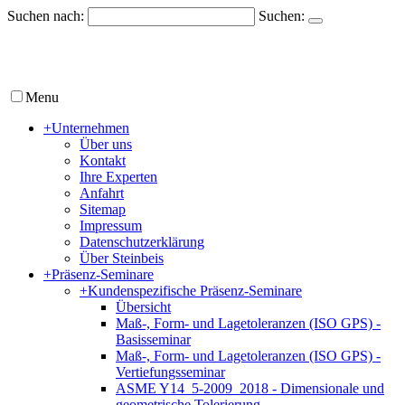
Suchen nach:
Suchen:
Menu
+
Unternehmen
Über uns
Kontakt
Ihre Experten
Anfahrt
Sitemap
Impressum
Datenschutzerklärung
Über Steinbeis
+
Präsenz-Seminare
+
Kundenspezifische Präsenz-Seminare
Übersicht
Maß-, Form- und Lagetoleranzen (ISO GPS) -
Basisseminar
Maß-, Form- und Lagetoleranzen (ISO GPS) -
Vertiefungsseminar
ASME Y14_5-2009_2018 - Dimensionale und
geometrische Tolerierung