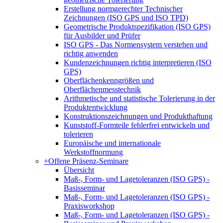
Erstellung normgerechter Technischer
Zeichnungen (ISO GPS und ISO TPD)
Geometrische Produktspezifikation (ISO GPS)
für Ausbilder und Prüfer
ISO GPS - Das Normensystem verstehen und
richtig anwenden
Kundenzeichnungen richtig interpretieren (ISO
GPS)
Oberflächenkenngrößen und
Oberflächenmesstechnik
Arithmetische und statistische Tolerierung in der
Produktentwicklung
Konstruktionszeichnungen und Produkthaftung
Kunststoff-Formteile fehlerfrei entwickeln und
tolerieren
Europäische und internationale
Werkstoffnormung
+
Offene Präsenz-Seminare
Übersicht
Maß-, Form- und Lagetoleranzen (ISO GPS) -
Basisseminar
Maß-, Form- und Lagetoleranzen (ISO GPS) -
Praxisworkshop
Maß-, Form- und Lagetoleranzen (ISO GPS) -