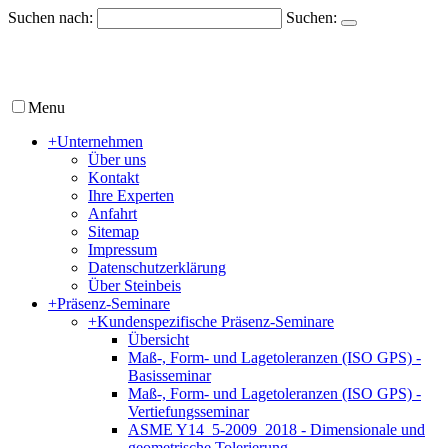
Suchen nach:
Suchen:
Menu
+
Unternehmen
Über uns
Kontakt
Ihre Experten
Anfahrt
Sitemap
Impressum
Datenschutzerklärung
Über Steinbeis
+
Präsenz-Seminare
+
Kundenspezifische Präsenz-Seminare
Übersicht
Maß-, Form- und Lagetoleranzen (ISO GPS) -
Basisseminar
Maß-, Form- und Lagetoleranzen (ISO GPS) -
Vertiefungsseminar
ASME Y14_5-2009_2018 - Dimensionale und
geometrische Tolerierung