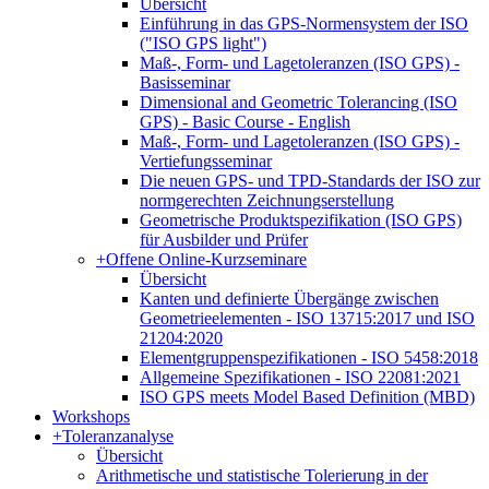
Übersicht
Einführung in das GPS-Normensystem der ISO
("ISO GPS light")
Maß-, Form- und Lagetoleranzen (ISO GPS) -
Basisseminar
Dimensional and Geometric Tolerancing (ISO
GPS) - Basic Course - English
Maß-, Form- und Lagetoleranzen (ISO GPS) -
Vertiefungsseminar
Die neuen GPS- und TPD-Standards der ISO zur
normgerechten Zeichnungserstellung
Geometrische Produktspezifikation (ISO GPS)
für Ausbilder und Prüfer
+
Offene Online-Kurzseminare
Übersicht
Kanten und definierte Übergänge zwischen
Geometrieelementen - ISO 13715:2017 und ISO
21204:2020
Elementgruppenspezifikationen - ISO 5458:2018
Allgemeine Spezifikationen - ISO 22081:2021
ISO GPS meets Model Based Definition (MBD)
Workshops
+
Toleranzanalyse
Übersicht
Arithmetische und statistische Tolerierung in der