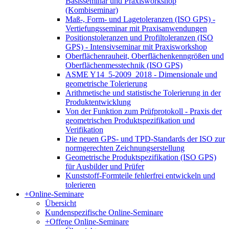
Basisseminar und Praxisworkshop
(Kombiseminar)
Maß-, Form- und Lagetoleranzen (ISO GPS) -
Vertiefungsseminar mit Praxisanwendungen
Positionstoleranzen und Profiltoleranzen (ISO
GPS) - Intensivseminar mit Praxisworkshop
Oberflächenrauheit, Oberflächenkenngrößen und
Oberflächenmesstechnik (ISO GPS)
ASME Y14_5-2009_2018 - Dimensionale und
geometrische Tolerierung
Arithmetische und statistische Tolerierung in der
Produktentwicklung
Von der Funktion zum Prüfprotokoll - Praxis der
geometrischen Produktspezifikation und
Verifikation
Die neuen GPS- und TPD-Standards der ISO zur
normgerechten Zeichnungserstellung
Geometrische Produktspezifikation (ISO GPS)
für Ausbilder und Prüfer
Kunststoff-Formteile fehlerfrei entwickeln und
tolerieren
+
Online-Seminare
Übersicht
Kundenspezifische Online-Seminare
+
Offene Online-Seminare