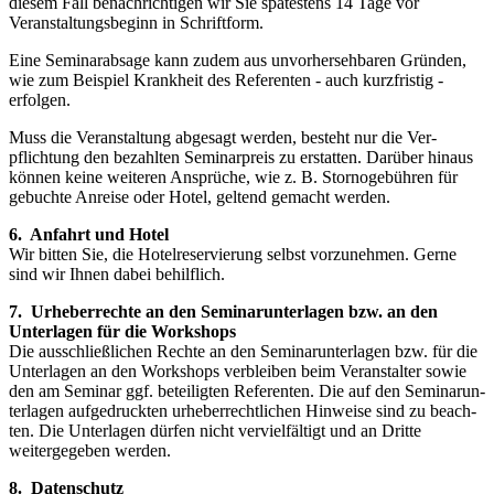
diesem Fall benachrichtigen wir Sie spätestens 14 Tage vor
Veranstaltungsbeginn in Schriftform.
Eine Seminarabsage kann zudem aus unvorhersehbaren Gründen,
wie zum Beispiel Krankheit des Referenten - auch kurz­fristig -
erfolgen.
Muss die Veranstaltung abgesagt werden, besteht nur die Ver­
pflichtung den bezahlten Seminarpreis zu erstat­ten. Darüber hin­aus
können keine weiteren Ansprüche, wie z. B. Stornoge­bühren für
gebuchte Anreise oder Hotel, geltend gemacht wer­den.
6. Anfahrt und Hotel
Wir bitten Sie, die Hotelreservierung selbst vorzunehmen. Gerne
sind wir Ihnen dabei behilflich.
7. Urheberrechte an den Seminarunterlagen bzw. an den
Unterlagen für die Workshops
Die ausschließlichen Rechte an den Seminarunterlagen bzw. für die
Unterlagen an den Workshops verbleiben beim Veranstalter sowie
den am Seminar ggf. beteiligten Referenten. Die auf den Seminarun­
terlagen aufgedruckten urheberrechtlichen Hinweise sind zu beach­
ten. Die Unterlagen dürfen nicht vervielfältigt und an Dritte
weitergegeben werden.
8. Datenschutz