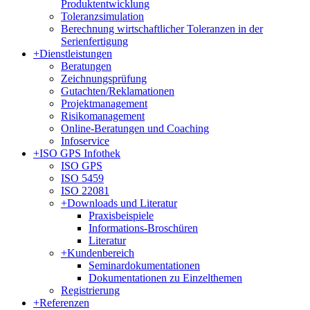
Produktentwicklung
Toleranzsimulation
Berechnung wirtschaftlicher Toleranzen in der
Serienfertigung
+
Dienstleistungen
Beratungen
Zeichnungsprüfung
Gutachten/Reklamationen
Projektmanagement
Risikomanagement
Online-Beratungen und Coaching
Infoservice
+
ISO GPS Infothek
ISO GPS
ISO 5459
ISO 22081
+
Downloads und Literatur
Praxisbeispiele
Informations-Broschüren
Literatur
+
Kundenbereich
Seminardokumentationen
Dokumentationen zu Einzelthemen
Registrierung
+
Referenzen