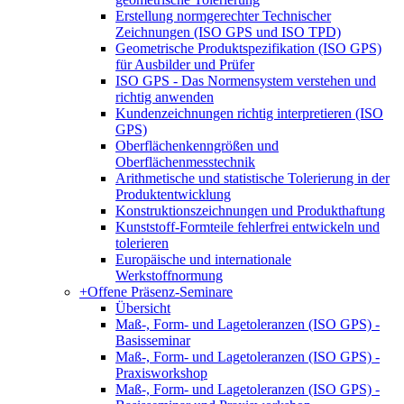
Erstellung normgerechter Technischer
Zeichnungen (ISO GPS und ISO TPD)
Geometrische Produktspezifikation (ISO GPS)
für Ausbilder und Prüfer
ISO GPS - Das Normensystem verstehen und
richtig anwenden
Kundenzeichnungen richtig interpretieren (ISO
GPS)
Oberflächenkenngrößen und
Oberflächenmesstechnik
Arithmetische und statistische Tolerierung in der
Produktentwicklung
Konstruktionszeichnungen und Produkthaftung
Kunststoff-Formteile fehlerfrei entwickeln und
tolerieren
Europäische und internationale
Werkstoffnormung
+
Offene Präsenz-Seminare
Übersicht
Maß-, Form- und Lagetoleranzen (ISO GPS) -
Basisseminar
Maß-, Form- und Lagetoleranzen (ISO GPS) -
Praxisworkshop
Maß-, Form- und Lagetoleranzen (ISO GPS) -