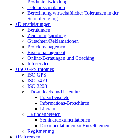
Produktentwicklung
Toleranzsimulation
Berechnung wirtschaftlicher Toleranzen in der
Serienfertigung
+
Dienstleistungen
Beratungen
Zeichnungsprüfung
Gutachten/Reklamationen
Projektmanagement
Risikomanagement
Online-Beratungen und Coaching
Infoservice
+
ISO GPS Infothek
ISO GPS
ISO 5459
ISO 22081
+
Downloads und Literatur
Praxisbeispiele
Informations-Broschüren
Literatur
+
Kundenbereich
Seminardokumentationen
Dokumentationen zu Einzelthemen
Registrierung
+
Referenzen