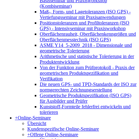
Basisseminar und Praxisworkshop
(Kombiseminar)
Maß-, Form- und Lagetoleranzen (ISO GPS) -
Vertiefungsseminar mit Praxisanwendungen
Positionstoleranzen und Profiltoleranzen (ISO
GPS) - Intensivseminar mit Praxisworkshop
Oberflächenrauheit, Oberflächenkenngrößen und
Oberflächenmesstechnik (ISO GPS)
ASME Y14_5-2009_2018 - Dimensionale und
geometrische Tolerierung
Arithmetische und statistische Tolerierung in der
Produktentwicklung
Von der Funktion zum Prüfprotokoll - Praxis der
geometrischen Produktspezifikation und
Verifikation
Die neuen GPS- und TPD-Standards der ISO zur
normgerechten Zeichnungserstellung
Geometrische Produktspezifikation (ISO GPS)
für Ausbilder und Prüfer
Kunststoff-Formteile fehlerfrei entwickeln und
tolerieren
+
Online-Seminare
Übersicht
Kundenspezifische Online-Seminare
+
Offene Online-Seminare