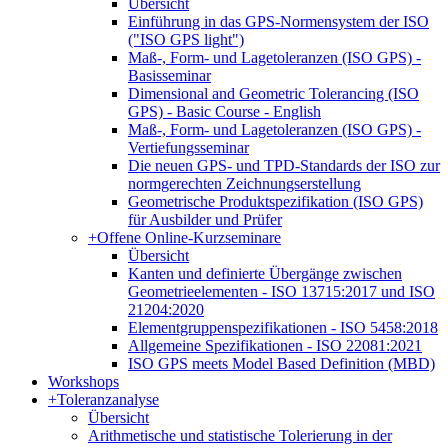
Übersicht
Einführung in das GPS-Normensystem der ISO
("ISO GPS light")
Maß-, Form- und Lagetoleranzen (ISO GPS) -
Basisseminar
Dimensional and Geometric Tolerancing (ISO
GPS) - Basic Course - English
Maß-, Form- und Lagetoleranzen (ISO GPS) -
Vertiefungsseminar
Die neuen GPS- und TPD-Standards der ISO zur
normgerechten Zeichnungserstellung
Geometrische Produktspezifikation (ISO GPS)
für Ausbilder und Prüfer
+
Offene Online-Kurzseminare
Übersicht
Kanten und definierte Übergänge zwischen
Geometrieelementen - ISO 13715:2017 und ISO
21204:2020
Elementgruppenspezifikationen - ISO 5458:2018
Allgemeine Spezifikationen - ISO 22081:2021
ISO GPS meets Model Based Definition (MBD)
Workshops
+
Toleranzanalyse
Übersicht
Arithmetische und statistische Tolerierung in der