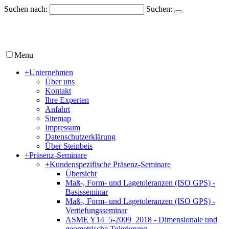
Suchen nach:
Suchen:
Menu
+
Unternehmen
Über uns
Kontakt
Ihre Experten
Anfahrt
Sitemap
Impressum
Datenschutzerklärung
Über Steinbeis
+
Präsenz-Seminare
+
Kundenspezifische Präsenz-Seminare
Übersicht
Maß-, Form- und Lagetoleranzen (ISO GPS) -
Basisseminar
Maß-, Form- und Lagetoleranzen (ISO GPS) -
Vertiefungsseminar
ASME Y14_5-2009_2018 - Dimensionale und
geometrische Tolerierung