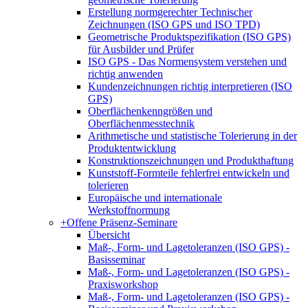
Erstellung normgerechter Technischer
Zeichnungen (ISO GPS und ISO TPD)
Geometrische Produktspezifikation (ISO GPS)
für Ausbilder und Prüfer
ISO GPS - Das Normensystem verstehen und
richtig anwenden
Kundenzeichnungen richtig interpretieren (ISO
GPS)
Oberflächenkenngrößen und
Oberflächenmesstechnik
Arithmetische und statistische Tolerierung in der
Produktentwicklung
Konstruktionszeichnungen und Produkthaftung
Kunststoff-Formteile fehlerfrei entwickeln und
tolerieren
Europäische und internationale
Werkstoffnormung
+
Offene Präsenz-Seminare
Übersicht
Maß-, Form- und Lagetoleranzen (ISO GPS) -
Basisseminar
Maß-, Form- und Lagetoleranzen (ISO GPS) -
Praxisworkshop
Maß-, Form- und Lagetoleranzen (ISO GPS) -