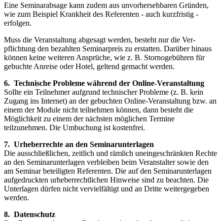
Eine Seminarabsage kann zudem aus unvorhersehbaren Gründen,
wie zum Beispiel Krankheit des Referenten - auch kurz­fristig -
erfolgen.
Muss die Veranstaltung abgesagt werden, besteht nur die Ver­
pflichtung den bezahlten Seminarpreis zu erstat­ten. Darüber hin­aus
können keine weiteren Ansprüche, wie z. B. Stornoge­bühren für
gebuchte Anreise oder Hotel, geltend gemacht wer­den.
6. Technische Probleme während der Online-Veranstaltung
Sollte ein Teilnehmer aufgrund technischer Probleme (z. B. kein
Zugang ins Internet) an der gebuchten Online-Veranstaltung bzw. an
einem der Module nicht teilnehmen können, dann besteht die
Möglichkeit zu einem der nächsten möglichen Termine
teilzunehmen. Die Umbuchung ist kostenfrei.
7. Urheberrechte an den Seminarunterlagen
Die ausschließlichen, zeitlich und rämlich uneingeschränkten Rechte
an den Seminarunterlagen verbleiben beim Veranstalter sowie den
am Seminar beteiligten Referenten. Die auf den Seminarun­terlagen
aufgedruckten urheberrechtlichen Hinweise sind zu beach­ten. Die
Unterlagen dürfen nicht vervielfältigt und an Dritte weitergegeben
werden.
8. Datenschutz