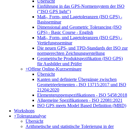
Übersicht
Einführung in das GPS-Normensystem der ISO
("ISO GPS light")
Maß-, Form- und Lagetoleranzen (ISO GPS) -
Basisseminar
Dimensional and Geometric Tolerancing (ISO
GPS) - Basic Course - English
Maß-, Form- und Lagetoleranzen (ISO GPS) -
Vertiefungsseminar
Die neuen GPS- und TPD-Standards der ISO zur
normgerechten Zeichnungserstellung
Geometrische Produktspezifikation (ISO GPS)
für Ausbilder und Prüfer
+
Offene Online-Kurzseminare
Übersicht
Kanten und definierte Übergänge zwischen
Geometrieelementen - ISO 13715:2017 und ISO
21204:2020
Elementgruppenspezifikationen - ISO 5458:2018
Allgemeine Spezifikationen - ISO 22081:2021
ISO GPS meets Model Based Definition (MBD)
Workshops
+
Toleranzanalyse
Übersicht
Arithmetische und statistische Tolerierung in der