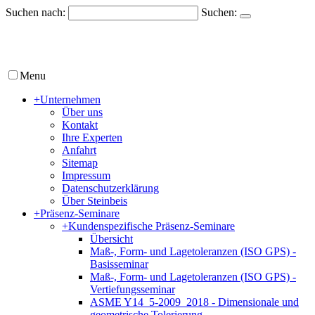
Suchen nach:
Suchen:
Menu
+
Unternehmen
Über uns
Kontakt
Ihre Experten
Anfahrt
Sitemap
Impressum
Datenschutzerklärung
Über Steinbeis
+
Präsenz-Seminare
+
Kundenspezifische Präsenz-Seminare
Übersicht
Maß-, Form- und Lagetoleranzen (ISO GPS) -
Basisseminar
Maß-, Form- und Lagetoleranzen (ISO GPS) -
Vertiefungsseminar
ASME Y14_5-2009_2018 - Dimensionale und
geometrische Tolerierung