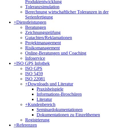
Produktentwicklung
Toleranzsimulation
Berechnung wirtschaftlicher Toleranzen in der
Serienfertigung
+
Dienstleistungen
Beratungen
Zeichnungsprüfung
Gutachten/Reklamationen
Projektmanagement
Risikomanagement
Online-Beratungen und Coaching
Infoservice
+
ISO GPS Infothek
ISO GPS
ISO 5459
ISO 22081
+
Downloads und Literatur
Praxisbeispiele
Informations-Broschüren
Literatur
+
Kundenbereich
Seminardokumentationen
Dokumentationen zu Einzelthemen
Registrierung
+
Referenzen