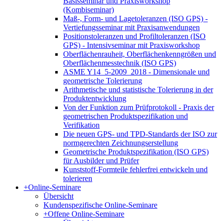
Basisseminar und Praxisworkshop
(Kombiseminar)
Maß-, Form- und Lagetoleranzen (ISO GPS) -
Vertiefungsseminar mit Praxisanwendungen
Positionstoleranzen und Profiltoleranzen (ISO
GPS) - Intensivseminar mit Praxisworkshop
Oberflächenrauheit, Oberflächenkenngrößen und
Oberflächenmesstechnik (ISO GPS)
ASME Y14_5-2009_2018 - Dimensionale und
geometrische Tolerierung
Arithmetische und statistische Tolerierung in der
Produktentwicklung
Von der Funktion zum Prüfprotokoll - Praxis der
geometrischen Produktspezifikation und
Verifikation
Die neuen GPS- und TPD-Standards der ISO zur
normgerechten Zeichnungserstellung
Geometrische Produktspezifikation (ISO GPS)
für Ausbilder und Prüfer
Kunststoff-Formteile fehlerfrei entwickeln und
tolerieren
+
Online-Seminare
Übersicht
Kundenspezifische Online-Seminare
+
Offene Online-Seminare