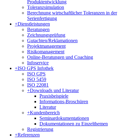
Produktentwicklung
Toleranzsimulation
Berechnung wirtschaftlicher Toleranzen in der
Serienfertigung
+
Dienstleistungen
Beratungen
Zeichnungsprüfung
Gutachten/Reklamationen
Projektmanagement
Risikomanagement
Online-Beratungen und Coaching
Infoservice
+
ISO GPS Infothek
ISO GPS
ISO 5459
ISO 22081
+
Downloads und Literatur
Praxisbeispiele
Informations-Broschüren
Literatur
+
Kundenbereich
Seminardokumentationen
Dokumentationen zu Einzelthemen
Registrierung
+
Referenzen