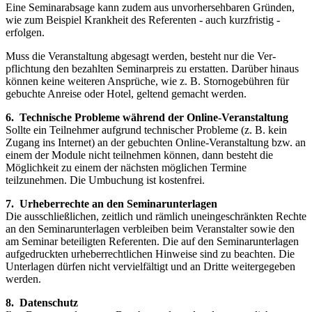
Eine Seminarabsage kann zudem aus unvorhersehbaren Gründen,
wie zum Beispiel Krankheit des Referenten - auch kurz­fristig -
erfolgen.
Muss die Veranstaltung abgesagt werden, besteht nur die Ver­
pflichtung den bezahlten Seminarpreis zu erstat­ten. Darüber hin­aus
können keine weiteren Ansprüche, wie z. B. Stornoge­bühren für
gebuchte Anreise oder Hotel, geltend gemacht wer­den.
6. Technische Probleme während der Online-Veranstaltung
Sollte ein Teilnehmer aufgrund technischer Probleme (z. B. kein
Zugang ins Internet) an der gebuchten Online-Veranstaltung bzw. an
einem der Module nicht teilnehmen können, dann besteht die
Möglichkeit zu einem der nächsten möglichen Termine
teilzunehmen. Die Umbuchung ist kostenfrei.
7. Urheberrechte an den Seminarunterlagen
Die ausschließlichen, zeitlich und rämlich uneingeschränkten Rechte
an den Seminarunterlagen verbleiben beim Veranstalter sowie den
am Seminar beteiligten Referenten. Die auf den Seminarun­terlagen
aufgedruckten urheberrechtlichen Hinweise sind zu beach­ten. Die
Unterlagen dürfen nicht vervielfältigt und an Dritte weitergegeben
werden.
8. Datenschutz