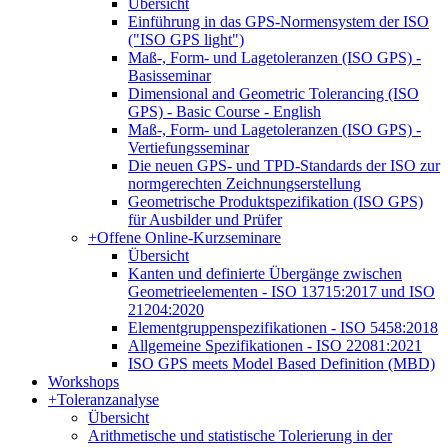
Übersicht
Einführung in das GPS-Normensystem der ISO
("ISO GPS light")
Maß-, Form- und Lagetoleranzen (ISO GPS) -
Basisseminar
Dimensional and Geometric Tolerancing (ISO
GPS) - Basic Course - English
Maß-, Form- und Lagetoleranzen (ISO GPS) -
Vertiefungsseminar
Die neuen GPS- und TPD-Standards der ISO zur
normgerechten Zeichnungserstellung
Geometrische Produktspezifikation (ISO GPS)
für Ausbilder und Prüfer
+
Offene Online-Kurzseminare
Übersicht
Kanten und definierte Übergänge zwischen
Geometrieelementen - ISO 13715:2017 und ISO
21204:2020
Elementgruppenspezifikationen - ISO 5458:2018
Allgemeine Spezifikationen - ISO 22081:2021
ISO GPS meets Model Based Definition (MBD)
Workshops
+
Toleranzanalyse
Übersicht
Arithmetische und statistische Tolerierung in der