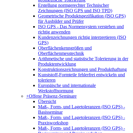
Erstellung normgerechter Technischer
Zeichnungen (ISO GPS und ISO TPD)
Geometrische Produktspezifikation (ISO GPS)
für Ausbilder und Prüfer
ISO GPS - Das Normensystem verstehen und
richtig anwenden
Kundenzeichnungen richtig interpretieren (ISO
GPS)
Oberflächenkenngrößen und
Oberflächenmesstechnik
Arithmetische und statistische Tolerierung in der
Produktentwicklung
Konstruktionszeichnungen und Produkthaftung
Kunststoff-Formteile fehlerfrei entwickeln und
tolerieren
Europäische und internationale
Werkstoffnormung
+
Offene Präsenz-Seminare
Übersicht
Maß-, Form- und Lagetoleranzen (ISO GPS) -
Basisseminar
Maß-, Form- und Lagetoleranzen (ISO GPS) -
Praxisworkshop
Maß-, Form- und Lagetoleranzen (ISO GPS) -