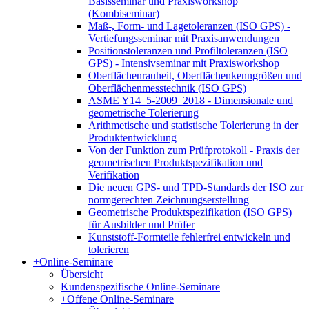
Basisseminar und Praxisworkshop
(Kombiseminar)
Maß-, Form- und Lagetoleranzen (ISO GPS) -
Vertiefungsseminar mit Praxisanwendungen
Positionstoleranzen und Profiltoleranzen (ISO
GPS) - Intensivseminar mit Praxisworkshop
Oberflächenrauheit, Oberflächenkenngrößen und
Oberflächenmesstechnik (ISO GPS)
ASME Y14_5-2009_2018 - Dimensionale und
geometrische Tolerierung
Arithmetische und statistische Tolerierung in der
Produktentwicklung
Von der Funktion zum Prüfprotokoll - Praxis der
geometrischen Produktspezifikation und
Verifikation
Die neuen GPS- und TPD-Standards der ISO zur
normgerechten Zeichnungserstellung
Geometrische Produktspezifikation (ISO GPS)
für Ausbilder und Prüfer
Kunststoff-Formteile fehlerfrei entwickeln und
tolerieren
+
Online-Seminare
Übersicht
Kundenspezifische Online-Seminare
+
Offene Online-Seminare