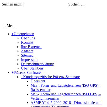
Suchen nach:
Suchen:
Menu
+
Unternehmen
Über uns
Kontakt
Ihre Experten
Anfahrt
Sitemap
Impressum
Datenschutzerklärung
Über Steinbeis
+
Präsenz-Seminare
+
Kundenspezifische Präsenz-Seminare
Übersicht
Maß-, Form- und Lagetoleranzen (ISO GPS) -
Basisseminar
Maß-, Form- und Lagetoleranzen (ISO GPS) -
Vertiefungsseminar
ASME Y14_5-2009_2018 - Dimensionale und
geometrische Tolerierung