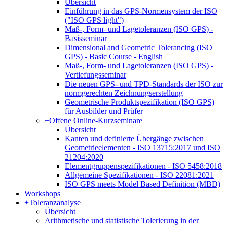
Übersicht
Einführung in das GPS-Normensystem der ISO
("ISO GPS light")
Maß-, Form- und Lagetoleranzen (ISO GPS) -
Basisseminar
Dimensional and Geometric Tolerancing (ISO
GPS) - Basic Course - English
Maß-, Form- und Lagetoleranzen (ISO GPS) -
Vertiefungsseminar
Die neuen GPS- und TPD-Standards der ISO zur
normgerechten Zeichnungserstellung
Geometrische Produktspezifikation (ISO GPS)
für Ausbilder und Prüfer
+
Offene Online-Kurzseminare
Übersicht
Kanten und definierte Übergänge zwischen
Geometrieelementen - ISO 13715:2017 und ISO
21204:2020
Elementgruppenspezifikationen - ISO 5458:2018
Allgemeine Spezifikationen - ISO 22081:2021
ISO GPS meets Model Based Definition (MBD)
Workshops
+
Toleranzanalyse
Übersicht
Arithmetische und statistische Tolerierung in der