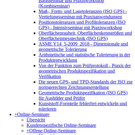
Basisseminar und Praxisworkshop
(Kombiseminar)
Maß-, Form- und Lagetoleranzen (ISO GPS) -
Vertiefungsseminar mit Praxisanwendungen
Positionstoleranzen und Profiltoleranzen (ISO
GPS) - Intensivseminar mit Praxisworkshop
Oberflächenrauheit, Oberflächenkenngrößen und
Oberflächenmesstechnik (ISO GPS)
ASME Y14_5-2009_2018 - Dimensionale und
geometrische Tolerierung
Arithmetische und statistische Tolerierung in der
Produktentwicklung
Von der Funktion zum Prüfprotokoll - Praxis der
geometrischen Produktspezifikation und
Verifikation
Die neuen GPS- und TPD-Standards der ISO zur
normgerechten Zeichnungserstellung
Geometrische Produktspezifikation (ISO GPS)
für Ausbilder und Prüfer
Kunststoff-Formteile fehlerfrei entwickeln und
tolerieren
+
Online-Seminare
Übersicht
Kundenspezifische Online-Seminare
+
Offene Online-Seminare