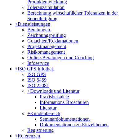
Produktentwicklung
Toleranzsimulation
Berechnung wirtschaftlicher Toleranzen in der
Serienfertigung
+
Dienstleistungen
Beratungen
Zeichnungsprüfung
Gutachten/Reklamationen
Projektmanagement
Risikomanagement
Online-Beratungen und Coaching
Infoservice
+
ISO GPS Infothek
ISO GPS
ISO 5459
ISO 22081
+
Downloads und Literatur
Praxisbeispiele
Informations-Broschüren
Literatur
+
Kundenbereich
Seminardokumentationen
Dokumentationen zu Einzelthemen
Registrierung
+
Referenzen