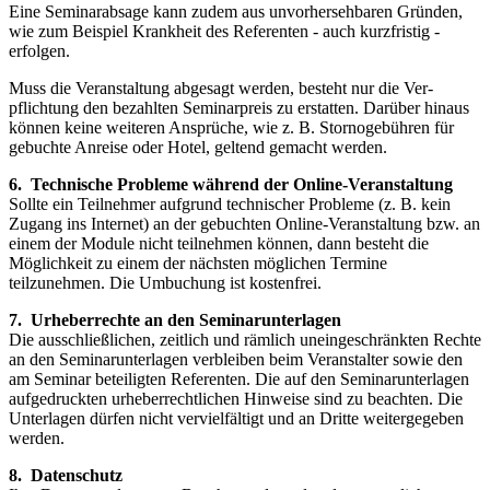
Eine Seminarabsage kann zudem aus unvorhersehbaren Gründen,
wie zum Beispiel Krankheit des Referenten - auch kurz­fristig -
erfolgen.
Muss die Veranstaltung abgesagt werden, besteht nur die Ver­
pflichtung den bezahlten Seminarpreis zu erstat­ten. Darüber hin­aus
können keine weiteren Ansprüche, wie z. B. Stornoge­bühren für
gebuchte Anreise oder Hotel, geltend gemacht wer­den.
6. Technische Probleme während der Online-Veranstaltung
Sollte ein Teilnehmer aufgrund technischer Probleme (z. B. kein
Zugang ins Internet) an der gebuchten Online-Veranstaltung bzw. an
einem der Module nicht teilnehmen können, dann besteht die
Möglichkeit zu einem der nächsten möglichen Termine
teilzunehmen. Die Umbuchung ist kostenfrei.
7. Urheberrechte an den Seminarunterlagen
Die ausschließlichen, zeitlich und rämlich uneingeschränkten Rechte
an den Seminarunterlagen verbleiben beim Veranstalter sowie den
am Seminar beteiligten Referenten. Die auf den Seminarun­terlagen
aufgedruckten urheberrechtlichen Hinweise sind zu beach­ten. Die
Unterlagen dürfen nicht vervielfältigt und an Dritte weitergegeben
werden.
8. Datenschutz