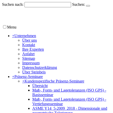
Suchen nach:
Suchen:
Menu
+
Unternehmen
Über uns
Kontakt
Ihre Experten
Anfahrt
Sitemap
Impressum
Datenschutzerklärung
Über Steinbeis
+
Präsenz-Seminare
+
Kundenspezifische Präsenz-Seminare
Übersicht
Maß-, Form- und Lagetoleranzen (ISO GPS) -
Basisseminar
Maß-, Form- und Lagetoleranzen (ISO GPS) -
Vertiefungsseminar
ASME Y14_5-2009_2018 - Dimensionale und
geometrische Tolerierung