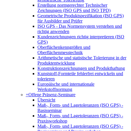
Erstellung normgerechter Technischer
Zeichnungen (ISO GPS und ISO TPD)
Geometrische Produktspezifikation (ISO GPS)
für Ausbilder und Prüfer
ISO GPS - Das Normensystem verstehen und
richtig anwenden
Kundenzeichnungen richtig interpretieren (ISO
GPS)
Oberflächenkenngrößen und
Oberflächenmesstechnik
Arithmetische und statistische Tolerierung in der
Produktentwicklung
Konstruktionszeichnungen und Produkthaftung
Kunststoff-Formteile fehlerfrei entwickeln und
tolerieren
Europäische und internationale
Werkstoffnormung
+
Offene Präsenz-Seminare
Übersicht
Maß-, Form- und Lagetoleranzen (ISO GPS) -
Basisseminar
Maß-, Form- und Lagetoleranzen (ISO GPS) -
Praxisworkshop
Maß-, Form- und Lagetoleranzen (ISO GPS) -