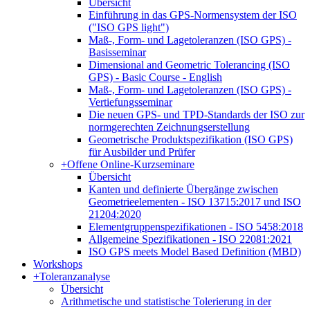
Übersicht
Einführung in das GPS-Normensystem der ISO
("ISO GPS light")
Maß-, Form- und Lagetoleranzen (ISO GPS) -
Basisseminar
Dimensional and Geometric Tolerancing (ISO
GPS) - Basic Course - English
Maß-, Form- und Lagetoleranzen (ISO GPS) -
Vertiefungsseminar
Die neuen GPS- und TPD-Standards der ISO zur
normgerechten Zeichnungserstellung
Geometrische Produktspezifikation (ISO GPS)
für Ausbilder und Prüfer
+
Offene Online-Kurzseminare
Übersicht
Kanten und definierte Übergänge zwischen
Geometrieelementen - ISO 13715:2017 und ISO
21204:2020
Elementgruppenspezifikationen - ISO 5458:2018
Allgemeine Spezifikationen - ISO 22081:2021
ISO GPS meets Model Based Definition (MBD)
Workshops
+
Toleranzanalyse
Übersicht
Arithmetische und statistische Tolerierung in der