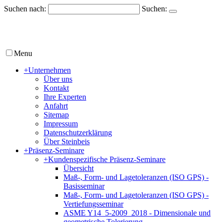
Suchen nach:
Suchen:
Menu
+
Unternehmen
Über uns
Kontakt
Ihre Experten
Anfahrt
Sitemap
Impressum
Datenschutzerklärung
Über Steinbeis
+
Präsenz-Seminare
+
Kundenspezifische Präsenz-Seminare
Übersicht
Maß-, Form- und Lagetoleranzen (ISO GPS) -
Basisseminar
Maß-, Form- und Lagetoleranzen (ISO GPS) -
Vertiefungsseminar
ASME Y14_5-2009_2018 - Dimensionale und
geometrische Tolerierung