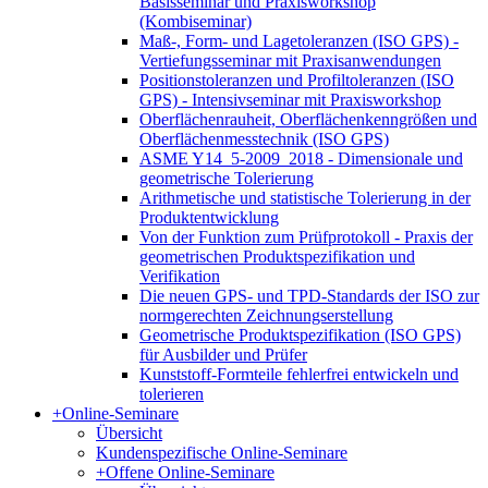
Basisseminar und Praxisworkshop
(Kombiseminar)
Maß-, Form- und Lagetoleranzen (ISO GPS) -
Vertiefungsseminar mit Praxisanwendungen
Positionstoleranzen und Profiltoleranzen (ISO
GPS) - Intensivseminar mit Praxisworkshop
Oberflächenrauheit, Oberflächenkenngrößen und
Oberflächenmesstechnik (ISO GPS)
ASME Y14_5-2009_2018 - Dimensionale und
geometrische Tolerierung
Arithmetische und statistische Tolerierung in der
Produktentwicklung
Von der Funktion zum Prüfprotokoll - Praxis der
geometrischen Produktspezifikation und
Verifikation
Die neuen GPS- und TPD-Standards der ISO zur
normgerechten Zeichnungserstellung
Geometrische Produktspezifikation (ISO GPS)
für Ausbilder und Prüfer
Kunststoff-Formteile fehlerfrei entwickeln und
tolerieren
+
Online-Seminare
Übersicht
Kundenspezifische Online-Seminare
+
Offene Online-Seminare