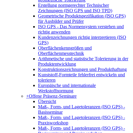
Erstellung normgerechter Technischer
Zeichnungen (ISO GPS und ISO TPD)
Geometrische Produktspezifikation (ISO GPS)
für Ausbilder und Prüfer
ISO GPS - Das Normensystem verstehen und
richtig anwenden
Kundenzeichnungen richtig interpretieren (ISO
GPS)
Oberflächenkenngrößen und
Oberflächenmesstechnik
Arithmetische und statistische Tolerierung in der
Produktentwicklung
Konstruktionszeichnungen und Produkthaftung
Kunststoff-Formteile fehlerfrei entwickeln und
tolerieren
Europäische und internationale
Werkstoffnormung
+
Offene Präsenz-Seminare
Übersicht
Maß-, Form- und Lagetoleranzen (ISO GPS) -
Basisseminar
Maß-, Form- und Lagetoleranzen (ISO GPS) -
Praxisworkshop
Maß-, Form- und Lagetoleranzen (ISO GPS) -