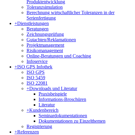
Produktentwicklung
Toleranzsimulation
Berechnung wirtschaftlicher Toleranzen in der
Serienfertigung
+
Dienstleistungen
Beratungen
Zeichnungsprüfung
Gutachten/Reklamationen
Projektmanagement
Risikomanagement
Online-Beratungen und Coaching
Infoservice
+
ISO GPS Infothek
ISO GPS
ISO 5459
ISO 22081
+
Downloads und Literatur
Praxisbeispiele
Informations-Broschüren
Literatur
+
Kundenbereich
Seminardokumentationen
Dokumentationen zu Einzelthemen
Registrierung
+
Referenzen