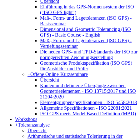
Übersicht
Einführung in das GPS-Normensystem der ISO
("ISO GPS light")
Maß-, Form- und Lagetoleranzen (ISO GPS) -
Basisseminar
Dimensional and Geometric Tolerancing (ISO
GPS) - Basic Course - English
Maß-, Form- und Lagetoleranzen (ISO GPS) -
Vertiefungsseminar
Die neuen GPS- und TPD-Standards der ISO zur
normgerechten Zeichnungserstellung
Geometrische Produktspezifikation (ISO GPS)
für Ausbilder und Prüfer
+
Offene Online-Kurzseminare
Übersicht
Kanten und definierte Übergänge zwischen
Geometrieelementen - ISO 13715:2017 und ISO
21204:2020
Elementgruppenspezifikationen - ISO 5458:2018
Allgemeine Spezifikationen - ISO 22081:2021
ISO GPS meets Model Based Definition (MBD)
Workshops
+
Toleranzanalyse
Übersicht
Arithmetische und statistische Tolerierung in der