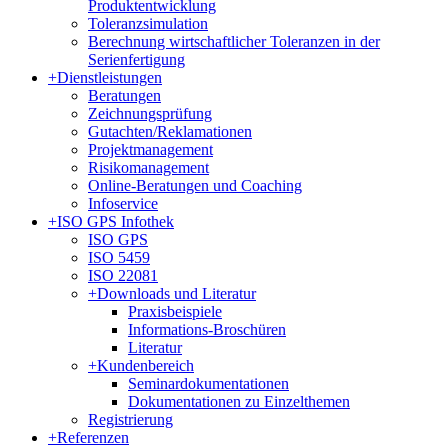
Produktentwicklung
Toleranzsimulation
Berechnung wirtschaftlicher Toleranzen in der
Serienfertigung
+
Dienstleistungen
Beratungen
Zeichnungsprüfung
Gutachten/Reklamationen
Projektmanagement
Risikomanagement
Online-Beratungen und Coaching
Infoservice
+
ISO GPS Infothek
ISO GPS
ISO 5459
ISO 22081
+
Downloads und Literatur
Praxisbeispiele
Informations-Broschüren
Literatur
+
Kundenbereich
Seminardokumentationen
Dokumentationen zu Einzelthemen
Registrierung
+
Referenzen