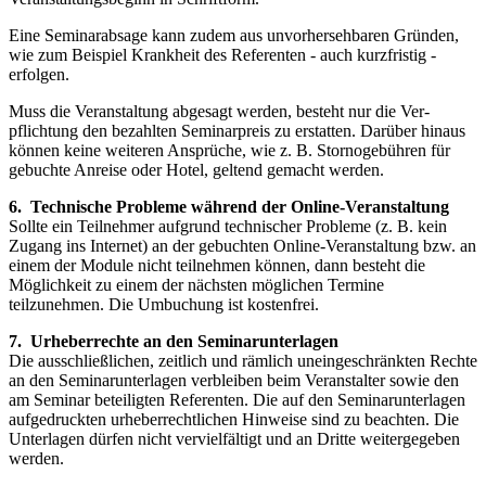
Eine Seminarabsage kann zudem aus unvorhersehbaren Gründen,
wie zum Beispiel Krankheit des Referenten - auch kurz­fristig -
erfolgen.
Muss die Veranstaltung abgesagt werden, besteht nur die Ver­
pflichtung den bezahlten Seminarpreis zu erstat­ten. Darüber hin­aus
können keine weiteren Ansprüche, wie z. B. Stornoge­bühren für
gebuchte Anreise oder Hotel, geltend gemacht wer­den.
6. Technische Probleme während der Online-Veranstaltung
Sollte ein Teilnehmer aufgrund technischer Probleme (z. B. kein
Zugang ins Internet) an der gebuchten Online-Veranstaltung bzw. an
einem der Module nicht teilnehmen können, dann besteht die
Möglichkeit zu einem der nächsten möglichen Termine
teilzunehmen. Die Umbuchung ist kostenfrei.
7. Urheberrechte an den Seminarunterlagen
Die ausschließlichen, zeitlich und rämlich uneingeschränkten Rechte
an den Seminarunterlagen verbleiben beim Veranstalter sowie den
am Seminar beteiligten Referenten. Die auf den Seminarun­terlagen
aufgedruckten urheberrechtlichen Hinweise sind zu beach­ten. Die
Unterlagen dürfen nicht vervielfältigt und an Dritte weitergegeben
werden.