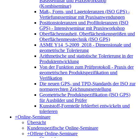
Basisseminar und Praxisworkshop
(Kombiseminar)
Maß-, Form- und Lagetoleranzen (ISO GPS) -
Vertiefungsseminar mit Praxisanwendungen
Positionstoleranzen und Profiltoleranzen (ISO
GPS) - Intensivseminar mit Praxisworkshop
Oberflächenrauheit, Oberflächenkenngrößen und
Oberflächenmesstechnik (ISO GPS)
ASME Y14_5-2009_2018 - Dimensionale und
geometrische Tolerierung
Arithmetische und statistische Tolerierung in der
Produktentwicklung
Von der Funktion zum Prüfprotokoll - Praxis der
geometrischen Produktspezifikation und
Verifikation
Die neuen GPS- und TPD-Standards der ISO zur
normgerechten Zeichnungserstellung
Geometrische Produktspezifikation (ISO GPS)
für Ausbilder und Prüfer
Kunststoff-Formteile fehlerfrei entwickeln und
tolerieren
+
Online-Seminare
Übersicht
Kundenspezifische Online-Seminare
+
Offene Online-Seminare