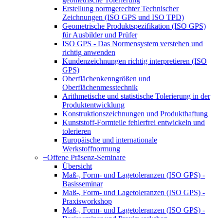
Erstellung normgerechter Technischer
Zeichnungen (ISO GPS und ISO TPD)
Geometrische Produktspezifikation (ISO GPS)
für Ausbilder und Prüfer
ISO GPS - Das Normensystem verstehen und
richtig anwenden
Kundenzeichnungen richtig interpretieren (ISO
GPS)
Oberflächenkenngrößen und
Oberflächenmesstechnik
Arithmetische und statistische Tolerierung in der
Produktentwicklung
Konstruktionszeichnungen und Produkthaftung
Kunststoff-Formteile fehlerfrei entwickeln und
tolerieren
Europäische und internationale
Werkstoffnormung
+
Offene Präsenz-Seminare
Übersicht
Maß-, Form- und Lagetoleranzen (ISO GPS) -
Basisseminar
Maß-, Form- und Lagetoleranzen (ISO GPS) -
Praxisworkshop
Maß-, Form- und Lagetoleranzen (ISO GPS) -