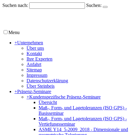
Suchen nach:
Suchen:
Menu
+
Unternehmen
Über uns
Kontakt
Ihre Experten
Anfahrt
Sitemap
Impressum
Datenschutzerklärung
Über Steinbeis
+
Präsenz-Seminare
+
Kundenspezifische Präsenz-Seminare
Übersicht
Maß-, Form- und Lagetoleranzen (ISO GPS) -
Basisseminar
Maß-, Form- und Lagetoleranzen (ISO GPS) -
Vertiefungsseminar
ASME Y14_5-2009_2018 - Dimensionale und
geometrische Tolerierung