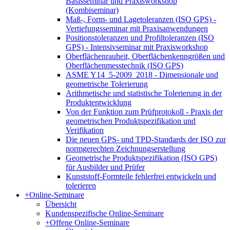
Basisseminar und Praxisworkshop
(Kombiseminar)
Maß-, Form- und Lagetoleranzen (ISO GPS) -
Vertiefungsseminar mit Praxisanwendungen
Positionstoleranzen und Profiltoleranzen (ISO
GPS) - Intensivseminar mit Praxisworkshop
Oberflächenrauheit, Oberflächenkenngrößen und
Oberflächenmesstechnik (ISO GPS)
ASME Y14_5-2009_2018 - Dimensionale und
geometrische Tolerierung
Arithmetische und statistische Tolerierung in der
Produktentwicklung
Von der Funktion zum Prüfprotokoll - Praxis der
geometrischen Produktspezifikation und
Verifikation
Die neuen GPS- und TPD-Standards der ISO zur
normgerechten Zeichnungserstellung
Geometrische Produktspezifikation (ISO GPS)
für Ausbilder und Prüfer
Kunststoff-Formteile fehlerfrei entwickeln und
tolerieren
+
Online-Seminare
Übersicht
Kundenspezifische Online-Seminare
+
Offene Online-Seminare