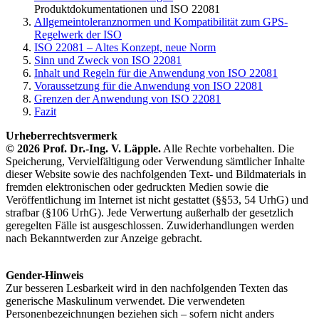
Produktdokumentationen und ISO 22081
Allgemeintoleranznormen und Kompatibilität zum GPS-
Regelwerk der ISO
ISO 22081 – Altes Konzept, neue Norm
Sinn und Zweck von ISO 22081
Inhalt und Regeln für die Anwendung von ISO 22081
Voraussetzung für die Anwendung von ISO 22081
Grenzen der Anwendung von ISO 22081
Fazit
Urheberrechtsvermerk
© 2026 Prof. Dr.-Ing. V. Läpple.
Alle Rechte vorbehalten. Die
Speicherung, Vervielfältigung oder Verwendung sämtlicher Inhalte
dieser Website sowie des nachfolgenden Text- und Bildmaterials in
fremden elektronischen oder gedruckten Medien sowie die
Veröffentlichung im Internet ist nicht gestattet (§§53, 54 UrhG) und
strafbar (§106 UrhG). Jede Verwertung außerhalb der ge­setzlich
gere­gel­ten Fälle ist ausgeschlossen. Zuwi­derhandlungen werden
nach Bekanntwerden zur Anzeige gebracht.
Gender-Hinweis
Zur besseren Lesbarkeit wird in den nachfolgenden Texten das
generische Maskulinum verwendet. Die verwendeten
Personenbezeichnungen beziehen sich – sofern nicht anders