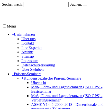
Suchen nach:
Suchen:
Menu
+
Unternehmen
Über uns
Kontakt
Ihre Experten
Anfahrt
Sitemap
Impressum
Datenschutzerklärung
Über Steinbeis
+
Präsenz-Seminare
+
Kundenspezifische Präsenz-Seminare
Übersicht
Maß-, Form- und Lagetoleranzen (ISO GPS) -
Basisseminar
Maß-, Form- und Lagetoleranzen (ISO GPS) -
Vertiefungsseminar
ASME Y14_5-2009_2018 - Dimensionale und
geometrische Tolerierung