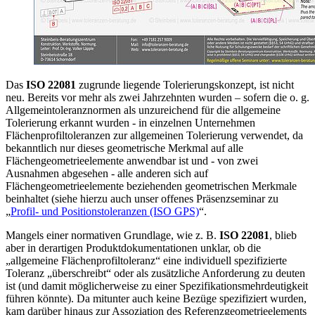
Das
ISO 22081
zugrunde liegende Tolerierungskonzept, ist nicht
neu. Bereits vor mehr als zwei Jahrzehnten wurden – sofern die o. g.
Allgemeintoleranznormen als unzureichend für die allgemeine
Tolerierung erkannt wurden - in einzelnen Unternehmen
Flächenprofiltoleranzen zur allgemeinen Tolerierung verwendet, da
bekanntlich nur dieses geometrische Merkmal auf alle
Flächengeometrieelemente anwendbar ist und - von zwei
Ausnahmen abgesehen - alle anderen sich auf
Flächengeometrieelemente beziehenden geometrischen Merkmale
beinhaltet (siehe hierzu auch unser offenes Präsenzseminar zu
„
Profil- und Positionstoleranzen (ISO GPS)
“.
Mangels einer normativen Grundlage, wie z. B.
ISO 22081
, blieb
aber in derartigen Produktdokumentationen unklar, ob die
„allgemeine Flächenprofiltoleranz“ eine individuell spezifizierte
Toleranz „überschreibt“ oder als zusätzliche Anforderung zu deuten
ist (und damit möglicherweise zu einer Spezifikationsmehrdeutigkeit
führen könnte). Da mitunter auch keine Bezüge spezifiziert wurden,
kam darüber hinaus zur Assoziation des Referenzgeometrieelements