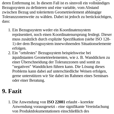
deren Entfernung ist. In diesem Fall ist es sinnvoll ein vollständiges
Bezugssys­tem zu definieren und eine variable, vom Abstand
zwischen Bezug und toleriertem Geometrieelement abhängige
Toleranzzonenweite zu wählen. Dabei ist jedoch zu berücksichtigen,
dass:
Ein Bezugssystem weder ein Koordinatensystem
repräsentiert, noch einen Koordinatenursprung festlegt. Dieser
muss zusätzlich durch explizite Spezifikation (siehe ISO 128-
1) der dem Bezugssystem innewohnenden Situationselemente
erfolgen.
Ein "ortsfestes" Bezugssystem beispielsweise bei
äquidistanten Geometrieelementen, wie z. B. Wanddicken zu
einer Überschneidung der Toleranzzonen und somit zu
"negativen" Wanddicken führen kann. Die Lösung dieses
Problems kann dabei auf unterschiedliche Weisen erfolgen,
gerne unterstützen wir Sie dabei im Rahmen eines Seminars
oder einer Beratung.
9. Fazit
Die Anwendung von
ISO 22081
erlaubt - korrekte
Anwendung vorausgesetzt - eine signifikante Vereinfachung
von Produktdokumentatio­nen einschließlich des