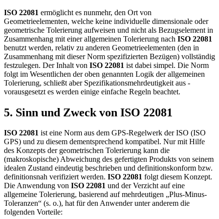
ISO 22081
ermöglicht es nunmehr, den Ort von
Geometrieelementen, welche keine individuelle dimensionale oder
geometrische Tolerierung aufweisen und nicht als Bezugselement in
Zusammenhang mit einer allgemeinen Tolerierung nach
ISO 22081
benutzt werden, relativ zu anderen Geometrieelementen (den in
Zusammenhang mit dieser Norm spezifizierten Bezügen) vollständig
festzulegen. Der Inhalt von
ISO 22081
ist dabei simpel. Die Norm
folgt im Wesentlichen der oben genannten Logik der allgemeinen
Tolerierung, schließt aber Spezifikationsmehrdeutigkeit aus -
vorausgesetzt es werden einige einfache Regeln beachtet.
5. Sinn und Zweck von ISO 22081
ISO 22081
ist eine Norm aus dem GPS-Regelwerk der ISO (ISO
GPS) und zu diesem dementsprechend kompatibel. Nur mit Hilfe
des Konzepts der geometrischen Tolerierung kann die
(makroskopische) Abweichung des gefertigten Produkts von seinem
idealen Zustand eindeutig beschrieben und definitionskonform bzw.
definitionsnah verifiziert werden.
ISO 22081
folgt diesem Konzept.
Die Anwendung von
ISO 22081
und der Verzicht auf eine
allgemeine Tolerierung, basierend auf mehrdeutigen „Plus-Minus-
Toleranzen“ (s. o.), hat für den Anwender unter anderem die
folgenden Vorteile: