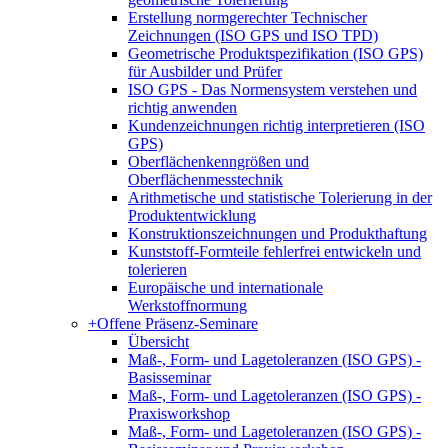
Erstellung normgerechter Technischer
Zeichnungen (ISO GPS und ISO TPD)
Geometrische Produktspezifikation (ISO GPS)
für Ausbilder und Prüfer
ISO GPS - Das Normensystem verstehen und
richtig anwenden
Kundenzeichnungen richtig interpretieren (ISO
GPS)
Oberflächenkenngrößen und
Oberflächenmesstechnik
Arithmetische und statistische Tolerierung in der
Produktentwicklung
Konstruktionszeichnungen und Produkthaftung
Kunststoff-Formteile fehlerfrei entwickeln und
tolerieren
Europäische und internationale
Werkstoffnormung
+
Offene Präsenz-Seminare
Übersicht
Maß-, Form- und Lagetoleranzen (ISO GPS) -
Basisseminar
Maß-, Form- und Lagetoleranzen (ISO GPS) -
Praxisworkshop
Maß-, Form- und Lagetoleranzen (ISO GPS) -