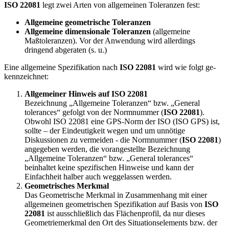
ISO 22081
legt zwei Arten von allge­mei­nen Toleranzen fest:
Allgemeine geometrische Toleranzen
Allgemeine dimensionale Toleranzen
(allge­meine
Maßtoleranzen). Vor der Anwendung wird allerdings
dringend abgeraten (s. u.)
Eine allgemeine Spezifikation nach
ISO 22081
wird wie folgt ge­
kennzeichnet:
Allgemeiner Hinweis auf ISO 22081
Bezeichnung „Allgemeine Toleranzen“ bzw. „General
tolerances“ ge­folgt von der Norm­num­mer (
ISO 22081
).
Obwohl ISO 22081 eine GPS-Norm der ISO (ISO GPS) ist,
sollte – der Eindeutigkeit wegen und um unnötige
Diskussionen zu vermeiden - die Normnummer (
ISO 22081
)
angegeben werden, die vorangestellte Bezeichnung
„Allgemeine Toleranzen“ bzw. „General tolerances“
beinhaltet keine spezifischen Hinweise und kann der
Einfachheit halber auch weggelassen werden.
Geometrisches Merkmal
Das Geometrische Merkmal in Zusammenhang mit einer
allgemeinen geometrischen Spezifikation auf Basis von
ISO
22081
ist ausschließlich das Flächenprofil, da nur dieses
Geometriemerkmal den Ort des Situationselements bzw. der