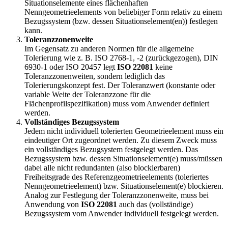
Situationselemente eines flächenhaften
Nenngeometrieelements von beliebiger Form relativ zu einem
Bezugssystem (bzw. dessen Situationselement(en)) festlegen
kann.
Toleranzzonenweite
Im Gegensatz zu anderen Normen für die allgemeine
Tolerierung wie z. B. ISO 2768-1, -2 (zurückgezogen), DIN
6930-1 oder ISO 20457 legt
ISO 22081
keine
Toleranzzonenweiten, sondern lediglich das
Tolerierungskonzept fest. Der Toleranzwert (konstante oder
variable Weite der Toleranzzone für die
Flächenprofilspezifikation) muss vom An­wender definiert
werden.
Vollständiges Bezugssystem
Jedem nicht individuell tolerierten Geometrieelement muss ein
eindeutiger Ort zugeordnet werden. Zu diesem Zweck muss
ein vollständiges Bezugsystem festgelegt werden. Das
Bezugssystem bzw. dessen Situationselement(e) muss/müssen
dabei alle nicht redundanten (also blockierbaren)
Freiheitsgrade des Referenzgeometrieelements (toleriertes
Nenngeometrieelement) bzw. Situationselement(e) blockieren.
Analog zur Festlegung der Toleranzzonenweite, muss bei
Anwendung von
ISO 22081
auch das (vollständige)
Bezugssystem vom Anwender individuell festgelegt werden.