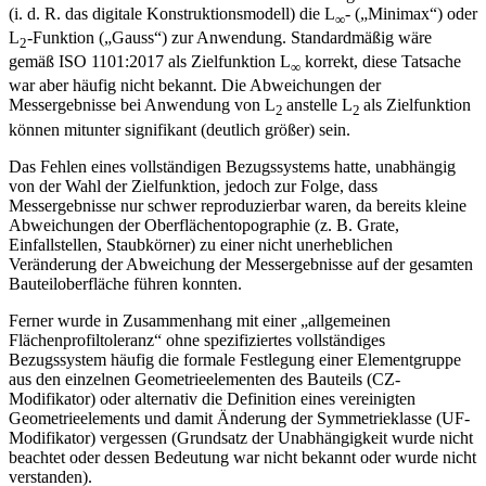
(i. d. R. das digitale Konstruktionsmodell) die L
- („Minimax“) oder
∞
L
-Funktion („Gauss“) zur Anwendung. Standardmäßig wäre
2
gemäß ISO 1101:2017 als Zielfunktion L
korrekt, diese Tatsache
∞
war aber häufig nicht bekannt. Die Abweichungen der
Messergebnisse bei Anwendung von L
anstelle L
als Zielfunktion
2
2
können mitunter signifikant (deutlich größer) sein.
Das Fehlen eines vollständigen Bezugssystems hatte, unabhängig
von der Wahl der Zielfunktion, jedoch zur Folge, dass
Messergebnisse nur schwer reproduzierbar waren, da bereits kleine
Abweichungen der Oberflächentopographie (z. B. Grate,
Einfallstellen, Staubkörner) zu einer nicht unerheblichen
Veränderung der Abweichung der Messergebnisse auf der gesamten
Bauteiloberfläche führen konnten.
Ferner wurde in Zusammenhang mit einer „allgemeinen
Flächenprofiltoleranz“ ohne spezifiziertes vollständiges
Bezugssystem häufig die formale Festlegung einer Elementgruppe
aus den einzelnen Geometrieelementen des Bauteils (CZ-
Modifikator) oder alternativ die Definition eines vereinigten
Geometrieelements und damit Änderung der Symmetrieklasse (UF-
Modifikator) vergessen (Grundsatz der Unabhängigkeit wurde nicht
beachtet oder dessen Bedeutung war nicht bekannt oder wurde nicht
verstanden).