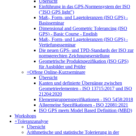
Übersicht
Einführung in das GPS-Normensystem der ISO
("ISO GPS light")
Maß-, Form- und Lagetoleranzen (ISO GPS) -
Basisseminar
Dimensional and Geometric Tolerancing (ISO
GPS) - Basic Course - English
Maß-, Form- und Lagetoleranzen (ISO GPS) -
Vertiefungsseminar
Die neuen GPS- und TPD-Standards der ISO zur
normgerechten Zeichnungserstellung
Geometrische Produktspezifikation (ISO GPS)
für Ausbilder und Prüfer
+
Offene Online-Kurzseminare
Übersicht
Kanten und definierte Übergänge zwischen
Geometrieelementen - ISO 13715:2017 und ISO
21204:2020
Elementgruppenspezifikationen - ISO 5458:2018
Allgemeine Spezifikationen - ISO 22081:2021
ISO GPS meets Model Based Definition (MBD)
Workshops
+
Toleranzanalyse
Übersicht
Arithmetische und statistische Tolerierung in der