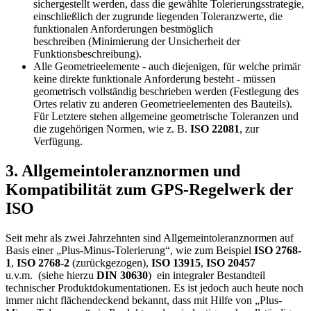
sichergestellt werden, dass die gewählte Tolerierungsstrategie,
ein­schließlich der zugrunde liegenden Tole­ranzwerte, die
funktionalen Anforderungen bestmöglich
beschreiben (Minimierung der Unsicherheit der
Funktionsbeschreibung).
Alle Geometrieelemente - auch diejenigen, für welche primär
keine direkte funktionale Anforderung besteht - müssen
geometrisch vollständig beschrieben werden (Festlegung des
Ortes relativ zu anderen Geometrieelementen des Bauteils).
Für Letztere stehen allgemeine geometrische Toleranzen und
die zugehörigen Normen, wie z. B.
ISO 22081
, zur
Verfügung.
3. Allgemeintoleranznormen und
Kompatibilität zum GPS-Regelwerk der
ISO
Seit mehr als zwei Jahrzehnten sind Allgemeintoleranznormen auf
Basis einer „Plus-Minus-Tolerie­rung“, wie zum Beispiel
ISO 2768-
1
,
ISO 2768-2
(zurückgezogen),
ISO 13915
,
ISO 20457
u.v.m.
(siehe hierzu
DIN 30630
)
ein integraler Bestandteil
technischer Produktdokumentationen. Es ist jedoch auch heute noch
immer nicht flächendeckend bekannt, dass mit Hilfe von „Plus-