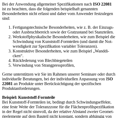
Bei der Anwendung allgemeiner Spezifikationen nach
ISO 22081
ist zu beachten, dass die folgenden beispielhaft genannten
Besonderheiten nicht erfasst und daher vom Anwender festzulegen
sind:
Fertigungstechnische Besonderheiten, wie z. B. der Ein­zugs-
oder Ausbruchbereich sowie der Grat­zustand bei Stanzteilen.
Werkstoffphysikalische Besonderheiten, wie zum Beispiel die
Schwindung von Kunststoff-Formtei­len (und damit die Not­
wendigkeit zur Spezifikation variabler Toleranzen).
Konstruktive Besonderheiten, wie zum Beispiel „Wanddi­
cken“.
Rückfederung von Blechbiegeteilen
Verwindung von Strangpressprofilen,
Gerne unterstützen wir Sie im Rahmen unserer Seminare oder durch
individuelle Beratungen, bei der individuellen Anpassung von I
SO
22081
an Produkte unter Berücksichtigung der spezifischen
Produktanforderungen.
Beispiel: Kunststoff-Formteile
Bei Kunststoff-Formteilen ist, bedingt durch Schwindungseffekte,
eine feste Weite der Toleranzzone für die Flächenprofilspezifikation
in der Regel nicht sinnvoll, da der relative Abstand zweier Geomet­
rieelemente auf dem Bauteil nicht konstant, sondern abhängig von