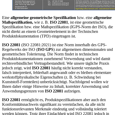
Eine
allgemeine geometrische Spezifikation
bzw. eine
allgemeine
Maßspezifikation,
wie z. B.
ISO 22081
, ist eine geometrische
Spezifikation bzw. eine Maßspezifikation (IGPS-Norm der ISO), die
nicht direkt an einem Geometrieelement in der Technischen
Produktdokumentation (TPD) eingetragen ist.
ISO 22081
(ISO 22081:2021) ist eine Norm innerhalb des GPS-
Regelwerks der ISO (
ISO GPS
) zur allgemeinen dimensionalen und
geometrischen Tolerierung. Die Norm findet in technischen
Produktdokumentationen zunehmend Verwendung und wird damit
rechtsverbindlicher Vertragsbestandteil. Wie unsere tägliche Praxis
jedoch zeigt, wird
ISO 22081
häufig nicht korrekt verstanden,
falsch interpretiert, fehlerhaft angewandt oder es bleiben elementare
werkstoffphysikalische Eigenschaften (z. B. Schwindung bei
Kunststoff-Formteilen) unberücksichtigt. Nachfolgend wollen wir
Ihnen daher einige Hinweise zu Inhalt, korrekter Anwendung und
Anwendungsgrenzen von
ISO 22081
aufzeigen.
ISO 22081
ermöglicht es, Produktspezifikationen aber auch den
Konformitäts­nach­weis signifikant zu vereinfachen, da alle nicht
funktionsrelevanten Merk­male eindeutig und vollständig toleriert
werden können. Trotz ihrer Einfachheit wird ISO 22081 jedoch in