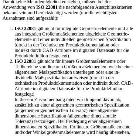
Damit keine Mehrdeutigkeiten entstehen, müssen bei der
Anwendung von
ISO 22081
die nachfolgen­den Ausschlusskriterien
bekannt sein und berücksichtigt werden (nur die wichtigsten
Ausnahmen sind aufgezählt):
ISO 22081
gilt nicht für integrale Geometrieelemente und alle
aus integralen Größen­maßelementen abgeleitete Geometrie­
elemente mit einer individuellen geometrischen Spezifi­kation
(direkt in der Technischen Produktdokumentation oder
indirekt durch CAD-Attribute im digitalen Datensatz für die
Produktde­finition festge­legt).
ISO 22081
gilt nicht für lineare Größenmaßelemente oder
Teilberei­che von linea­ren Größenma­ßelementen, welche einer
allgemei­nen Maßspe­zifikation unterliegen oder eine in­
dividuelle Maß­spezifikation aufweisen (direkt in der
technischen Produktdokumentation oder indirekt durch CAD-
Attribute im digitalen Datensatz für die Produktde­finition
festge­legt).
In diesem Zusammenhang raten wir dringend davon ab,
zusätzlich zu einer allgemeinen geometrischen Spezi­fi­katio­n
(allgemeinen geometrischen Toleranz) eine allgemeine
dimensionale Spezifikation (allgemeine dimensionale
Toleranz) festzulegen. Bei Festlegung einer allgemeinen
dimensionalen Spezifikation für lineare Größenmaßelemente
und/oder Winkelgrößenmaßelemente wird häufig übersehen,