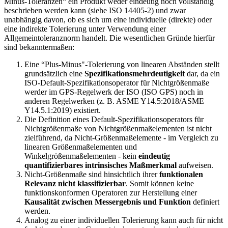
Minus-Toleranzen“ ein Produkt weder eindeutig noch vollständig
beschrieben werden kann (siehe ISO 14405-2) und zwar
unabhängig davon, ob es sich um eine individuelle (direkte) oder
eine indirekte Tolerierung unter Verwendung einer
Allgemeintoleranznorm handelt. Die wesentlichen Gründe hierfür
sind bekanntermaßen:
Eine “Plus-Mi­nus"-Tolerierung von linearen Abstän­den stellt
grundsätzlich eine
Spezifikationsmehr­deutigkeit
dar, da ein
ISO-Default-Spezifika­tionsoperator für Nichtgrö­ßenmaße
werder im GPS-Regelwerk der ISO (ISO GPS) noch in
anderen Regelwerken (z. B. ASME Y14.5:2018/ASME
Y14.5.1:2019) existiert.
Die Definition eines Default-Spezifika­tionsoperators für
Nichtgrößenmaße von Nichtgrößenmaßelementen ist nicht
zielführend, da Nicht-Größenmaßele­mente - im Vergleich zu
linearen Größenmaßelementen und
Winkelgrößenmaßelementen - kein
eindeutig
quantifizierbares intrinsisches Maß­merkmal
aufwei­sen.
Nicht-Größenmaße sind hinsichtlich ihrer
funktionalen
Relevanz nicht klassifizierbar
. Somit können keine
funktionskonformen Operatoren zur Herstellung einer
Kausalität zwi­schen Messer­gebnis und Funktion
definiert
werden.
Analog zu einer individuellen Tolerierung kann auch für nicht