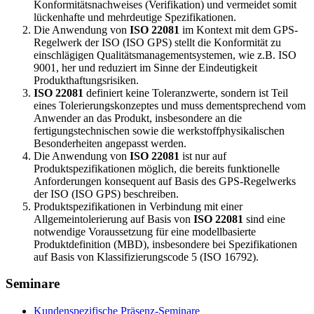
Konformitätsnachweises (Verifikation) und vermeidet somit
lückenhafte und mehr­deutige Spezifikationen.
Die Anwendung von
ISO 22081
im Kontext mit dem GPS-
Regelwerk der ISO (ISO GPS) stellt die Konformität zu
einschlägigen Qualitätsmanagementsystemen, wie z.B. ISO
9001, her und reduziert im Sinne der Eindeutigkeit
Produkthaftungsrisiken.
ISO 22081
definiert keine Toleranzwerte, sondern ist Teil
eines Tolerierungskonzeptes und muss dementsprechend vom
Anwender an das Produkt, insbesondere an die
fertigungstechnischen so­wie die werkstoffphysikalischen
Besonderheiten angepasst werden.
Die Anwendung von
ISO 22081
ist nur auf
Produktspezifikationen möglich, die bereits funktionelle
Anforderungen konsequent auf Basis des GPS-Regelwerks
der ISO (ISO GPS) beschreiben.
Produktspezifikationen in Verbindung mit einer
Allgemeintolerierung auf Basis von
ISO 22081
sind eine
notwendige Vo­raussetzung für eine modellbasierte
Produktdefinition (MBD), insbesondere bei Spezifikationen
auf Basis von Klassifizierungscode 5 (ISO 16792).
Seminare
Kundenspezifische Präsenz-Seminare