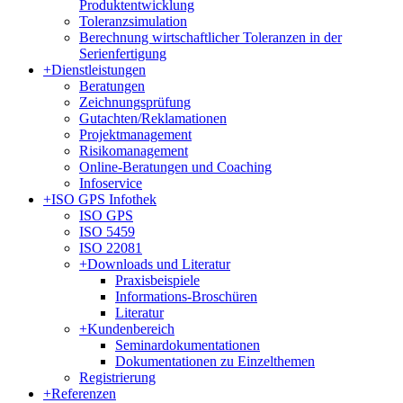
Produktentwicklung
Toleranzsimulation
Berechnung wirtschaftlicher Toleranzen in der
Serienfertigung
+
Dienstleistungen
Beratungen
Zeichnungsprüfung
Gutachten/Reklamationen
Projektmanagement
Risikomanagement
Online-Beratungen und Coaching
Infoservice
+
ISO GPS Infothek
ISO GPS
ISO 5459
ISO 22081
+
Downloads und Literatur
Praxisbeispiele
Informations-Broschüren
Literatur
+
Kundenbereich
Seminardokumentationen
Dokumentationen zu Einzelthemen
Registrierung
+
Referenzen