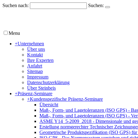
Suchen nach:
Suchen:
Menu
+
Unternehmen
Über uns
Kontakt
Ihre Experten
Anfahrt
Sitemap
Impressum
Datenschutzerklärung
Über Steinbeis
+
Präsenz-Seminare
+
Kundenspezifische Präsenz-Seminare
Übersicht
Maß-, Form- und Lagetoleranzen (ISO GPS) - Bas
Maß-, Form- und Lagetoleranzen (ISO GPS) - Ver
ASME Y14_5-2009_2018 - Dimensionale und geom
Erstellung normgerechter Technischer Zeichnun
Geometrische Produktspezifikation (ISO GPS) für 
ISO GPS - Das Normensystem verstehen und rich