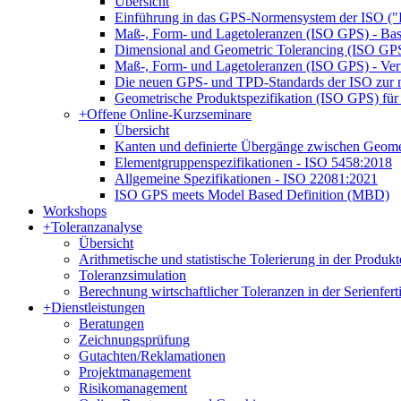
Übersicht
Einführung in das GPS-Normensystem der ISO ("
Maß-, Form- und Lagetoleranzen (ISO GPS) - Bas
Dimensional and Geometric Tolerancing (ISO GPS)
Maß-, Form- und Lagetoleranzen (ISO GPS) - Ver
Die neuen GPS- und TPD-Standards der ISO zur n
Geometrische Produktspezifikation (ISO GPS) für 
+
Offene Online-Kurzseminare
Übersicht
Kanten und definierte Übergänge zwischen Geom
Elementgruppenspezifikationen - ISO 5458:2018
Allgemeine Spezifikationen - ISO 22081:2021
ISO GPS meets Model Based Definition (MBD)
Workshops
+
Toleranzanalyse
Übersicht
Arithmetische und statistische Tolerierung in der Produk
Toleranzsimulation
Berechnung wirtschaftlicher Toleranzen in der Serienfer
+
Dienstleistungen
Beratungen
Zeichnungsprüfung
Gutachten/Reklamationen
Projektmanagement
Risikomanagement