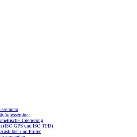
isseminar
tiefungsseminar
etrische Tolerierung
gen (ISO GPS und ISO TPD)
Ausbilder und Prüfer
tig anwenden