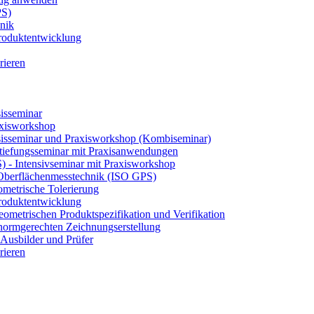
PS)
nik
 Produktentwicklung
rieren
isseminar
axisworkshop
sisseminar und Praxisworkshop (Kombiseminar)
tiefungsseminar mit Praxisanwendungen
S) - Intensivseminar mit Praxisworkshop
 Oberflächenmesstechnik (ISO GPS)
etrische Tolerierung
 Produktentwicklung
eometrischen Produktspezifikation und Verifikation
ormgerechten Zeichnungserstellung
Ausbilder und Prüfer
rieren