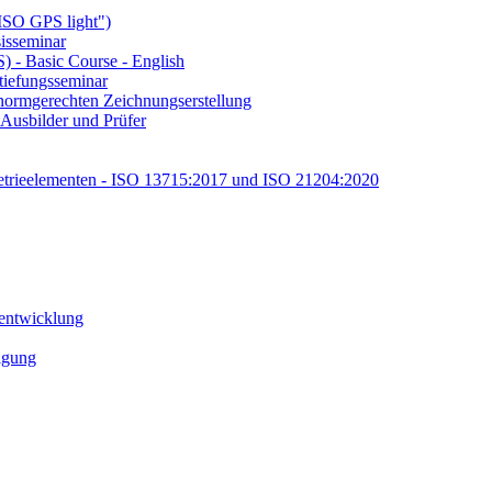
ISO GPS light")
isseminar
 - Basic Course - English
tiefungsseminar
ormgerechten Zeichnungserstellung
Ausbilder und Prüfer
etrieelementen - ISO 13715:2017 und ISO 21204:2020
tentwicklung
tigung