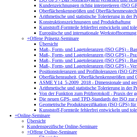
Kundenzeichnungen richtig interpretieren (ISO G
Oberflächenkenngrößen und Oberflächenmesstech
Arithmetische und statistische Tolerierung in der
Konstruktionszeichnungen und Produkthaftung
Kunststoff-Formteile fehlerfrei entwickeln und tole
Europäische und internationale Werkstoffnormung
+
Offene Präsenz-Seminare
Übersicht
Maß-, Form- und Lagetoleranzen (ISO GPS) - Bas
Maß-, Form- und Lagetoleranzen (ISO GPS) - Pr
Maß-, Form- und Lagetoleranzen (ISO GPS) - Ba
Maß-, Form- und Lagetoleranzen (ISO GPS) - Ver
Positionstoleranzen und Profiltoleranzen (ISO GP
Oberflächenrauheit, Oberflächenkenngrößen und
ASME Y14_5-2009_2018 - Dimensionale und geom
Arithmetische und statistische Tolerierung in der
Von der Funktion zum Prüfprotokoll - Praxis der g
Die neuen GPS- und TPD-Standards der ISO zur n
Geometrische Produktspezifikation (ISO GPS) für 
Kunststoff-Formteile fehlerfrei entwickeln und tole
+
Online-Seminare
Übersicht
Kundenspezifische Online-Seminare
+
Offene Online-Seminare