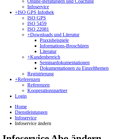
Online-Beratungen und Coaching
Infoservice
+
ISO GPS Infothek
ISO GPS
ISO 5459
ISO 22081
+
Downloads und Literatur
Praxisbeispiele
Informations-Broschüren
Literatur
+
Kundenbereich
Seminardokumentationen
Dokumentationen zu Einzelthemen
Registrierung
+
Referenzen
Referenzen
Kooperationspartner
Login
Home
Dienstleistungen
Infoservice
Infoservice ändern
Infoservice Abo ändern