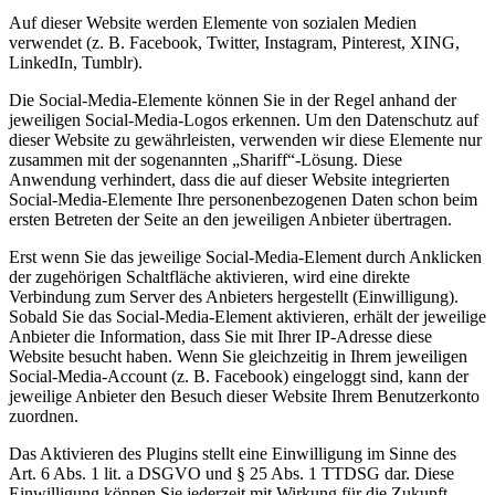
Auf dieser Website werden Elemente von sozialen Medien
verwendet (z. B. Facebook, Twitter, Instagram, Pinterest, XING,
LinkedIn, Tumblr).
Die Social-Media-Elemente können Sie in der Regel anhand der
jeweiligen Social-Media-Logos erkennen. Um den Datenschutz auf
dieser Website zu gewährleisten, verwenden wir diese Elemente nur
zusammen mit der sogenannten „Shariff“-Lösung. Diese
Anwendung verhindert, dass die auf dieser Website integrierten
Social-Media-Elemente Ihre personenbezogenen Daten schon beim
ersten Betreten der Seite an den jeweiligen Anbieter übertragen.
Erst wenn Sie das jeweilige Social-Media-Element durch Anklicken
der zugehörigen Schaltfläche aktivieren, wird eine direkte
Verbindung zum Server des Anbieters hergestellt (Einwilligung).
Sobald Sie das Social-Media-Element aktivieren, erhält der jeweilige
Anbieter die Information, dass Sie mit Ihrer IP-Adresse diese
Website besucht haben. Wenn Sie gleichzeitig in Ihrem jeweiligen
Social-Media-Account (z. B. Facebook) eingeloggt sind, kann der
jeweilige Anbieter den Besuch dieser Website Ihrem Benutzerkonto
zuordnen.
Das Aktivieren des Plugins stellt eine Einwilligung im Sinne des
Art. 6 Abs. 1 lit. a DSGVO und § 25 Abs. 1 TTDSG dar. Diese
Einwilligung können Sie jederzeit mit Wirkung für die Zukunft