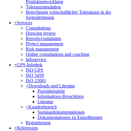
Produktentwicklung
Toleranzsimulation
Berechnung wirtschaftlicher Toleranzen in der
Serienfertigung
+
Services
Consultations
Drawing review
Reports/complaints
Project management
Risk management
Online consultations and coaching
Infoservice
+
GPS-Infothek
ISO GPS
ISO 5459
ISO 22081
+
Downloads und Literatur
Praxisbeispiele
Informations-Broschüren
Literatur
+
Kundenbereich
Seminardokumentationen
Dokumentationen zu Einzelthemen
Registrierung
+
Referenzen