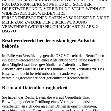
FÜR DAS PROFILING, SOWEIT ES MIT SOLCHER
DIREKTWERBUNG IN VERBINDUNG STEHT. WENN SIE
WIDERSPRECHEN, WERDEN IHRE
PERSONENBEZOGENEN DATEN ANSCHLIESSEND NICHT
MEHR ZUM ZWECKE DER DIREKTWERBUNG
VERWENDET (WIDERSPRUCH NACH ART. 21 ABS. 2
DSGVO).
Beschwerde­recht bei der zuständigen Aufsichts­
behörde
Im Falle von Verstößen gegen die DSGVO steht den Betroffenen
ein Beschwerderecht bei einer Aufsichtsbehörde, insbesondere in
dem Mitgliedstaat ihres gewöhnlichen Aufenthalts, ihres
Arbeitsplatzes oder des Orts des mutmaßlichen Verstoßes zu. Das
Beschwerderecht besteht unbeschadet anderweitiger
verwaltungsrechtlicher oder gerichtlicher Rechtsbehelfe.
Recht auf Daten­übertrag­barkeit
Sie haben das Recht, Daten, die wir auf Grundlage Ihrer
Einwilligung oder in Erfüllung eines Vertrags automatisiert
verarbeiten, an sich oder an einen Dritten in einem gängigen,
maschinenlesbaren Format aushändigen zu lassen. Sofern Sie die