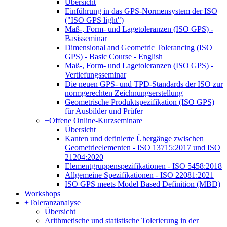
Übersicht
Einführung in das GPS-Normensystem der ISO
("ISO GPS light")
Maß-, Form- und Lagetoleranzen (ISO GPS) -
Basisseminar
Dimensional and Geometric Tolerancing (ISO
GPS) - Basic Course - English
Maß-, Form- und Lagetoleranzen (ISO GPS) -
Vertiefungsseminar
Die neuen GPS- und TPD-Standards der ISO zur
normgerechten Zeichnungserstellung
Geometrische Produktspezifikation (ISO GPS)
für Ausbilder und Prüfer
+
Offene Online-Kurzseminare
Übersicht
Kanten und definierte Übergänge zwischen
Geometrieelementen - ISO 13715:2017 und ISO
21204:2020
Elementgruppenspezifikationen - ISO 5458:2018
Allgemeine Spezifikationen - ISO 22081:2021
ISO GPS meets Model Based Definition (MBD)
Workshops
+
Toleranzanalyse
Übersicht
Arithmetische und statistische Tolerierung in der