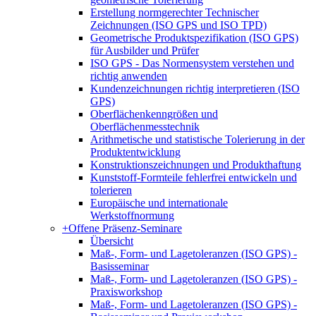
Erstellung normgerechter Technischer
Zeichnungen (ISO GPS und ISO TPD)
Geometrische Produktspezifikation (ISO GPS)
für Ausbilder und Prüfer
ISO GPS - Das Normensystem verstehen und
richtig anwenden
Kundenzeichnungen richtig interpretieren (ISO
GPS)
Oberflächenkenngrößen und
Oberflächenmesstechnik
Arithmetische und statistische Tolerierung in der
Produktentwicklung
Konstruktionszeichnungen und Produkthaftung
Kunststoff-Formteile fehlerfrei entwickeln und
tolerieren
Europäische und internationale
Werkstoffnormung
+
Offene Präsenz-Seminare
Übersicht
Maß-, Form- und Lagetoleranzen (ISO GPS) -
Basisseminar
Maß-, Form- und Lagetoleranzen (ISO GPS) -
Praxisworkshop
Maß-, Form- und Lagetoleranzen (ISO GPS) -