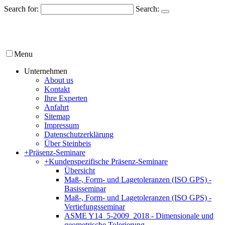
Search for:
Search:
Menu
Unternehmen
About us
Kontakt
Ihre Experten
Anfahrt
Sitemap
Impressum
Datenschutzerklärung
Über Steinbeis
+
Präsenz-Seminare
+
Kundenspezifische Präsenz-Seminare
Übersicht
Maß-, Form- und Lagetoleranzen (ISO GPS) -
Basisseminar
Maß-, Form- und Lagetoleranzen (ISO GPS) -
Vertiefungsseminar
ASME Y14_5-2009_2018 - Dimensionale und
geometrische Tolerierung