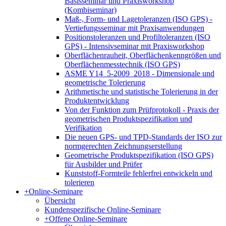
Basisseminar und Praxisworkshop
(Kombiseminar)
Maß-, Form- und Lagetoleranzen (ISO GPS) -
Vertiefungsseminar mit Praxisanwendungen
Positionstoleranzen und Profiltoleranzen (ISO
GPS) - Intensivseminar mit Praxisworkshop
Oberflächenrauheit, Oberflächenkenngrößen und
Oberflächenmesstechnik (ISO GPS)
ASME Y14_5-2009_2018 - Dimensionale und
geometrische Tolerierung
Arithmetische und statistische Tolerierung in der
Produktentwicklung
Von der Funktion zum Prüfprotokoll - Praxis der
geometrischen Produktspezifikation und
Verifikation
Die neuen GPS- und TPD-Standards der ISO zur
normgerechten Zeichnungserstellung
Geometrische Produktspezifikation (ISO GPS)
für Ausbilder und Prüfer
Kunststoff-Formteile fehlerfrei entwickeln und
tolerieren
+
Online-Seminare
Übersicht
Kundenspezifische Online-Seminare
+
Offene Online-Seminare