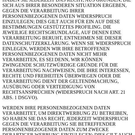
SICH AUS IHRER BESONDEREN SITUATION ERGEBEN,
GEGEN DIE VERARBEITUNG IHRER
PERSONENBEZOGENEN DATEN WIDERSPRUCH
EINZULEGEN; DIES GILT AUCH FÜR EIN AUF DIESE
BESTIMMUNGEN GESTÜTZTES PROFILING. DIE
JEWEILIGE RECHTSGRUNDLAGE, AUF DENEN EINE
VERARBEITUNG BERUHT, ENTNEHMEN SIE DIESER
DATENSCHUTZERKLÄRUNG. WENN SIE WIDERSPRUCH
EINLEGEN, WERDEN WIR IHRE BETROFFENEN
PERSONENBEZOGENEN DATEN NICHT MEHR
VERARBEITEN, ES SEI DENN, WIR KÖNNEN
ZWINGENDE SCHUTZWÜRDIGE GRÜNDE FÜR DIE
VERARBEITUNG NACHWEISEN, DIE IHRE INTERESSEN,
RECHTE UND FREIHEITEN ÜBERWIEGEN ODER DIE
VERARBEITUNG DIENT DER GELTENDMACHUNG,
AUSÜBUNG ODER VERTEIDIGUNG VON
RECHTSANSPRÜCHEN (WIDERSPRUCH NACH ART. 21
ABS. 1 DSGVO).
WERDEN IHRE PERSONENBEZOGENEN DATEN
VERARBEITET, UM DIREKTWERBUNG ZU BETREIBEN,
SO HABEN SIE DAS RECHT, JEDERZEIT WIDERSPRUCH
GEGEN DIE VERARBEITUNG SIE BETREFFENDER
PERSONENBEZOGENER DATEN ZUM ZWECKE
DERARTIGER WERBUNG EINZULEGEN; DIES GILT AUCH