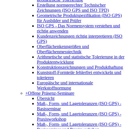
Erstellung normgerechter Technischer
Zeichnungen (ISO GPS und ISO TPD)
Geometrische Produktspezifikation (ISO GPS)
für Ausbilder und Prüfer
ISO GPS - Das Normensystem verstehen und
richtig anwenden
Kundenzeichnungen richtig interpretieren (ISO
GPS)
Oberflächenkenngrößen und
Oberflächenmesstechnik
Arithmetische und statistische Tolerierung in der
Produktentwicklung
Konstruktionszeichnungen und Produkthaftung
Kunststoff-Formteile fehlerfrei entwickeln und
tolerieren
Europäische und internationale
Werkstoffnormung
+
Offene Präsenz-Seminare
Übersicht
Maß-, Form- und Lagetoleranzen (ISO GPS) -
Basisseminar
Maß-, Form- und Lagetoleranzen (ISO GPS) -
Praxisworkshop
Maß-, Form- und Lagetoleranzen (ISO GPS) -