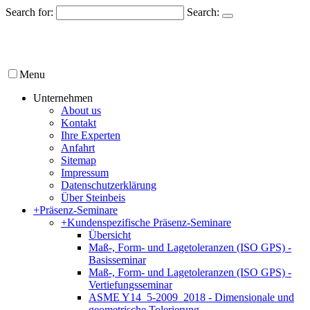
Search for:
Search:
Menu
Unternehmen
About us
Kontakt
Ihre Experten
Anfahrt
Sitemap
Impressum
Datenschutzerklärung
Über Steinbeis
+
Präsenz-Seminare
+
Kundenspezifische Präsenz-Seminare
Übersicht
Maß-, Form- und Lagetoleranzen (ISO GPS) -
Basisseminar
Maß-, Form- und Lagetoleranzen (ISO GPS) -
Vertiefungsseminar
ASME Y14_5-2009_2018 - Dimensionale und
geometrische Tolerierung