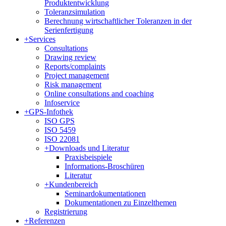
Produktentwicklung
Toleranzsimulation
Berechnung wirtschaftlicher Toleranzen in der
Serienfertigung
+
Services
Consultations
Drawing review
Reports/complaints
Project management
Risk management
Online consultations and coaching
Infoservice
+
GPS-Infothek
ISO GPS
ISO 5459
ISO 22081
+
Downloads und Literatur
Praxisbeispiele
Informations-Broschüren
Literatur
+
Kundenbereich
Seminardokumentationen
Dokumentationen zu Einzelthemen
Registrierung
+
Referenzen