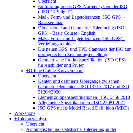
Übersicht
Einführung in das GPS-Normensystem der ISO
("ISO GPS light")
Maß-, Form- und Lagetoleranzen (ISO GPS) -
Basisseminar
Dimensional and Geometric Tolerancing (ISO
GPS) - Basic Course - English
Maß-, Form- und Lagetoleranzen (ISO GPS) -
Vertiefungsseminar
Die neuen GPS- und TPD-Standards der ISO zur
normgerechten Zeichnungserstellung
Geometrische Produktspezifikation (ISO GPS)
für Ausbilder und Prüfer
+
Offene Online-Kurzseminare
Übersicht
Kanten und definierte Übergänge zwischen
Geometrieelementen - ISO 13715:2017 und ISO
21204:2020
Elementgruppenspezifikationen - ISO 5458:2018
Allgemeine Spezifikationen - ISO 22081:2021
ISO GPS meets Model Based Definition (MBD)
Workshops
+
Toleranzanalyse
Übersicht
Arithmetische und statistische Tolerierung in der