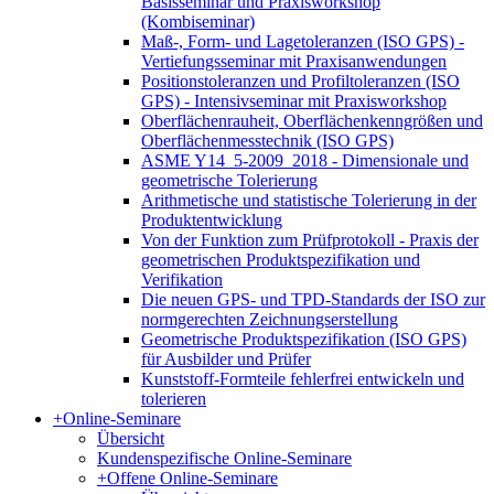
Basisseminar und Praxisworkshop
(Kombiseminar)
Maß-, Form- und Lagetoleranzen (ISO GPS) -
Vertiefungsseminar mit Praxisanwendungen
Positionstoleranzen und Profiltoleranzen (ISO
GPS) - Intensivseminar mit Praxisworkshop
Oberflächenrauheit, Oberflächenkenngrößen und
Oberflächenmesstechnik (ISO GPS)
ASME Y14_5-2009_2018 - Dimensionale und
geometrische Tolerierung
Arithmetische und statistische Tolerierung in der
Produktentwicklung
Von der Funktion zum Prüfprotokoll - Praxis der
geometrischen Produktspezifikation und
Verifikation
Die neuen GPS- und TPD-Standards der ISO zur
normgerechten Zeichnungserstellung
Geometrische Produktspezifikation (ISO GPS)
für Ausbilder und Prüfer
Kunststoff-Formteile fehlerfrei entwickeln und
tolerieren
+
Online-Seminare
Übersicht
Kundenspezifische Online-Seminare
+
Offene Online-Seminare