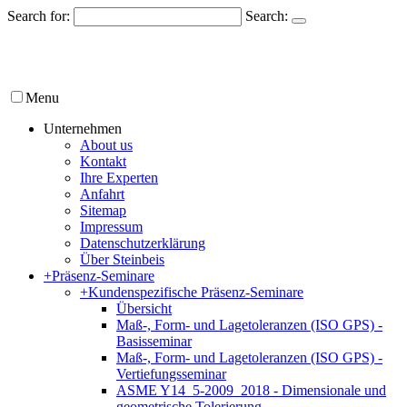
Search for:
Search:
Menu
Unternehmen
About us
Kontakt
Ihre Experten
Anfahrt
Sitemap
Impressum
Datenschutzerklärung
Über Steinbeis
+
Präsenz-Seminare
+
Kundenspezifische Präsenz-Seminare
Übersicht
Maß-, Form- und Lagetoleranzen (ISO GPS) -
Basisseminar
Maß-, Form- und Lagetoleranzen (ISO GPS) -
Vertiefungsseminar
ASME Y14_5-2009_2018 - Dimensionale und
geometrische Tolerierung