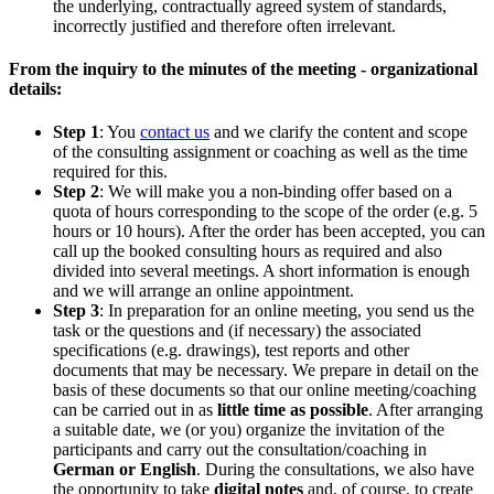
the underlying, contractually agreed system of standards,
incorrectly justified and therefore often irrelevant.
From the inquiry to the minutes of the meeting - organizational
details:
Step 1
: You
contact us
and we clarify the content and scope
of the consulting assignment or coaching as well as the time
required for this.
Step 2
: We will make you a non-binding offer based on a
quota of hours corresponding to the scope of the order (e.g. 5
hours or 10 hours). After the order has been accepted, you can
call up the booked consulting hours as required and also
divided into several meetings. A short information is enough
and we will arrange an online appointment.
Step 3
: In preparation for an online meeting, you send us the
task or the questions and (if necessary) the associated
specifications (e.g. drawings), test reports and other
documents that may be necessary. We prepare in detail on the
basis of these documents so that our online meeting/coaching
can be carried out in as
little time as possible
. After arranging
a suitable date, we (or you) organize the invitation of the
participants and carry out the consultation/coaching in
German or English
. During the consultations, we also have
the opportunity to take
digital notes
and, of course, to create