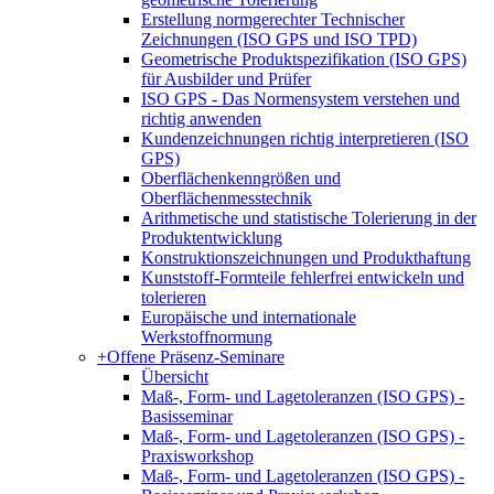
Erstellung normgerechter Technischer
Zeichnungen (ISO GPS und ISO TPD)
Geometrische Produktspezifikation (ISO GPS)
für Ausbilder und Prüfer
ISO GPS - Das Normensystem verstehen und
richtig anwenden
Kundenzeichnungen richtig interpretieren (ISO
GPS)
Oberflächenkenngrößen und
Oberflächenmesstechnik
Arithmetische und statistische Tolerierung in der
Produktentwicklung
Konstruktionszeichnungen und Produkthaftung
Kunststoff-Formteile fehlerfrei entwickeln und
tolerieren
Europäische und internationale
Werkstoffnormung
+
Offene Präsenz-Seminare
Übersicht
Maß-, Form- und Lagetoleranzen (ISO GPS) -
Basisseminar
Maß-, Form- und Lagetoleranzen (ISO GPS) -
Praxisworkshop
Maß-, Form- und Lagetoleranzen (ISO GPS) -