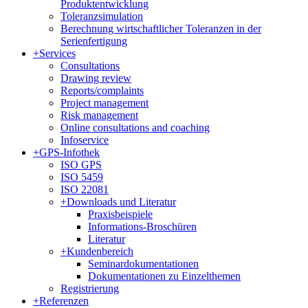
Produktentwicklung
Toleranzsimulation
Berechnung wirtschaftlicher Toleranzen in der
Serienfertigung
+
Services
Consultations
Drawing review
Reports/complaints
Project management
Risk management
Online consultations and coaching
Infoservice
+
GPS-Infothek
ISO GPS
ISO 5459
ISO 22081
+
Downloads und Literatur
Praxisbeispiele
Informations-Broschüren
Literatur
+
Kundenbereich
Seminardokumentationen
Dokumentationen zu Einzelthemen
Registrierung
+
Referenzen