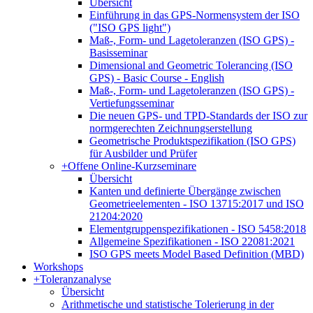
Übersicht
Einführung in das GPS-Normensystem der ISO
("ISO GPS light")
Maß-, Form- und Lagetoleranzen (ISO GPS) -
Basisseminar
Dimensional and Geometric Tolerancing (ISO
GPS) - Basic Course - English
Maß-, Form- und Lagetoleranzen (ISO GPS) -
Vertiefungsseminar
Die neuen GPS- und TPD-Standards der ISO zur
normgerechten Zeichnungserstellung
Geometrische Produktspezifikation (ISO GPS)
für Ausbilder und Prüfer
+
Offene Online-Kurzseminare
Übersicht
Kanten und definierte Übergänge zwischen
Geometrieelementen - ISO 13715:2017 und ISO
21204:2020
Elementgruppenspezifikationen - ISO 5458:2018
Allgemeine Spezifikationen - ISO 22081:2021
ISO GPS meets Model Based Definition (MBD)
Workshops
+
Toleranzanalyse
Übersicht
Arithmetische und statistische Tolerierung in der