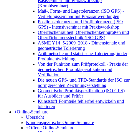
Basisseminar und Praxisworkshop
(Kombiseminar)
Maß-, Form- und Lagetoleranzen (ISO GPS) -
Vertiefungsseminar mit Praxisanwendungen
Positionstoleranzen und Profiltoleranzen (ISO
GPS) - Intensivseminar mit Praxisworkshop
Oberflächenrauheit, Oberflächenkenngrößen und
Oberflächenmesstechnik (ISO GPS)
ASME Y14_5-2009_2018 - Dimensionale und
geometrische Tolerierung
Arithmetische und statistische Tolerierung in der
Produktentwicklung
Von der Funktion zum Prüfprotokoll - Praxis der
geometrischen Produktspezifikation und
Verifikation
Die neuen GPS- und TPD-Standards der ISO zur
normgerechten Zeichnungserstellung
Geometrische Produktspezifikation (ISO GPS)
für Ausbilder und Prüfer
Kunststoff-Formteile fehlerfrei entwickeln und
tolerieren
+
Online-Seminare
Übersicht
Kundenspezifische Online-Seminare
+
Offene Online-Seminare