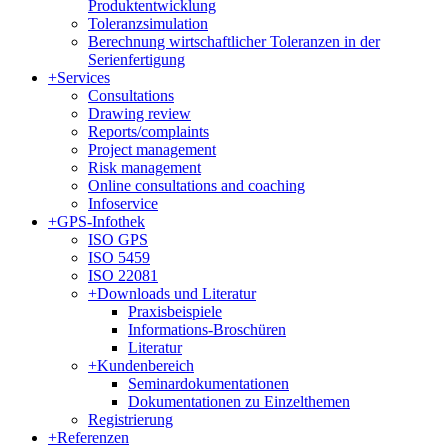
Produktentwicklung
Toleranzsimulation
Berechnung wirtschaftlicher Toleranzen in der
Serienfertigung
+
Services
Consultations
Drawing review
Reports/complaints
Project management
Risk management
Online consultations and coaching
Infoservice
+
GPS-Infothek
ISO GPS
ISO 5459
ISO 22081
+
Downloads und Literatur
Praxisbeispiele
Informations-Broschüren
Literatur
+
Kundenbereich
Seminardokumentationen
Dokumentationen zu Einzelthemen
Registrierung
+
Referenzen