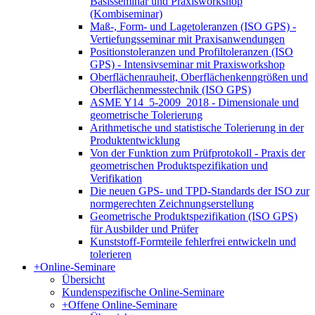
Basisseminar und Praxisworkshop
(Kombiseminar)
Maß-, Form- und Lagetoleranzen (ISO GPS) -
Vertiefungsseminar mit Praxisanwendungen
Positionstoleranzen und Profiltoleranzen (ISO
GPS) - Intensivseminar mit Praxisworkshop
Oberflächenrauheit, Oberflächenkenngrößen und
Oberflächenmesstechnik (ISO GPS)
ASME Y14_5-2009_2018 - Dimensionale und
geometrische Tolerierung
Arithmetische und statistische Tolerierung in der
Produktentwicklung
Von der Funktion zum Prüfprotokoll - Praxis der
geometrischen Produktspezifikation und
Verifikation
Die neuen GPS- und TPD-Standards der ISO zur
normgerechten Zeichnungserstellung
Geometrische Produktspezifikation (ISO GPS)
für Ausbilder und Prüfer
Kunststoff-Formteile fehlerfrei entwickeln und
tolerieren
+
Online-Seminare
Übersicht
Kundenspezifische Online-Seminare
+
Offene Online-Seminare