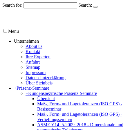
Search for:
Search:
Menu
Unternehmen
About us
Kontakt
Ihre Experten
Anfahrt
Sitemap
Impressum
Datenschutzerklärung
Über Steinbeis
+
Präsenz-Seminare
+
Kundenspezifische Präsenz-Seminare
Übersicht
Maß-, Form- und Lagetoleranzen (ISO GPS) -
Basisseminar
Maß-, Form- und Lagetoleranzen (ISO GPS) -
Vertiefungsseminar
ASME Y14_5-2009_2018 - Dimensionale und
geometrische Tolerierung