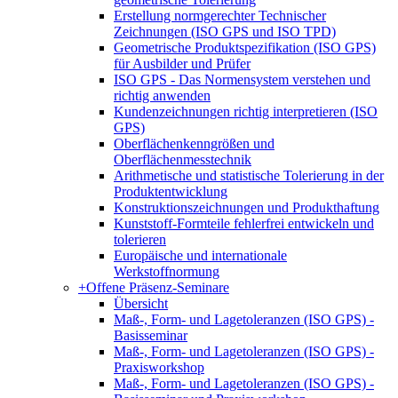
Erstellung normgerechter Technischer
Zeichnungen (ISO GPS und ISO TPD)
Geometrische Produktspezifikation (ISO GPS)
für Ausbilder und Prüfer
ISO GPS - Das Normensystem verstehen und
richtig anwenden
Kundenzeichnungen richtig interpretieren (ISO
GPS)
Oberflächenkenngrößen und
Oberflächenmesstechnik
Arithmetische und statistische Tolerierung in der
Produktentwicklung
Konstruktionszeichnungen und Produkthaftung
Kunststoff-Formteile fehlerfrei entwickeln und
tolerieren
Europäische und internationale
Werkstoffnormung
+
Offene Präsenz-Seminare
Übersicht
Maß-, Form- und Lagetoleranzen (ISO GPS) -
Basisseminar
Maß-, Form- und Lagetoleranzen (ISO GPS) -
Praxisworkshop
Maß-, Form- und Lagetoleranzen (ISO GPS) -