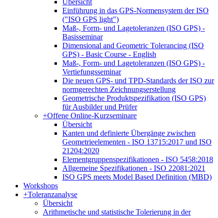
Übersicht
Einführung in das GPS-Normensystem der ISO
("ISO GPS light")
Maß-, Form- und Lagetoleranzen (ISO GPS) -
Basisseminar
Dimensional and Geometric Tolerancing (ISO
GPS) - Basic Course - English
Maß-, Form- und Lagetoleranzen (ISO GPS) -
Vertiefungsseminar
Die neuen GPS- und TPD-Standards der ISO zur
normgerechten Zeichnungserstellung
Geometrische Produktspezifikation (ISO GPS)
für Ausbilder und Prüfer
+
Offene Online-Kurzseminare
Übersicht
Kanten und definierte Übergänge zwischen
Geometrieelementen - ISO 13715:2017 und ISO
21204:2020
Elementgruppenspezifikationen - ISO 5458:2018
Allgemeine Spezifikationen - ISO 22081:2021
ISO GPS meets Model Based Definition (MBD)
Workshops
+
Toleranzanalyse
Übersicht
Arithmetische und statistische Tolerierung in der