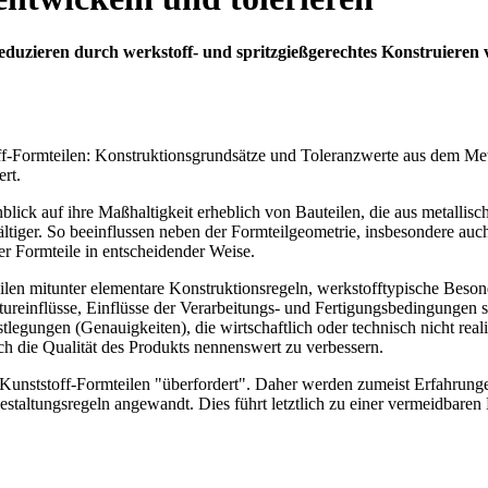
eduzieren durch werkstoff- und spritzgießgerechtes Konstruieren
ff-Formteilen: Konstruktionsgrundsätze und Toleranzwerte aus dem Met
ert.
lick auf ihre Maßhaltigkeit erheblich von Bautei­len, die aus metalli­s
ltiger. So beeinflussen neben der Formteilgeometrie, ins­beson­dere auc
r Formteile in entscheidender Weise.
eilen mitunter elementare Konstrukti­onsre­geln, werkstofftypische Be
einflüsse, Einflüsse der Verarbeitungs- und Fertigungs­bedingungen s
tlegungen (Genauigkei­ten), die wirtschaftlich oder technisch nicht re
ch die Quali­tät des Produkts nennenswert zu verbessern.
Kunststoff-Formteilen "überfordert". Daher werden zumeist Erfahrungen
Gestaltungsregeln angewandt. Dies führt letztlich zu einer vermeidbar