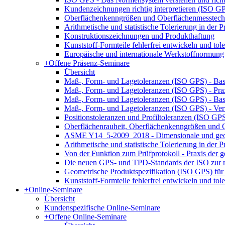
Kundenzeichnungen richtig interpretieren (ISO G
Oberflächenkenngrößen und Oberflächenmesstech
Arithmetische und statistische Tolerierung in der
Konstruktionszeichnungen und Produkthaftung
Kunststoff-Formteile fehlerfrei entwickeln und tole
Europäische und internationale Werkstoffnormung
+
Offene Präsenz-Seminare
Übersicht
Maß-, Form- und Lagetoleranzen (ISO GPS) - Bas
Maß-, Form- und Lagetoleranzen (ISO GPS) - Pr
Maß-, Form- und Lagetoleranzen (ISO GPS) - Ba
Maß-, Form- und Lagetoleranzen (ISO GPS) - Ver
Positionstoleranzen und Profiltoleranzen (ISO GP
Oberflächenrauheit, Oberflächenkenngrößen und
ASME Y14_5-2009_2018 - Dimensionale und geom
Arithmetische und statistische Tolerierung in der
Von der Funktion zum Prüfprotokoll - Praxis der g
Die neuen GPS- und TPD-Standards der ISO zur n
Geometrische Produktspezifikation (ISO GPS) für 
Kunststoff-Formteile fehlerfrei entwickeln und tole
+
Online-Seminare
Übersicht
Kundenspezifische Online-Seminare
+
Offene Online-Seminare