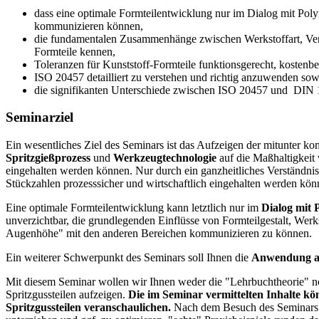
dass eine optimale Formteilentwicklung nur im Dialog mit Pol
kommunizieren können,
die fundamentalen Zusammenhänge zwischen Werkstoffart, Ver
Formteile kennen,
Toleranzen für Kunststoff-Formteile funktionsgerecht, kostenb
ISO 20457 detailliert zu verstehen und richtig anzuwenden s
die signifikanten Unterschiede zwischen ISO 20457 und DIN
Seminarziel
Ein wesentliches Ziel des Seminars ist das Aufzeigen der mitunte
Spritzgießprozess
und
Werkzeugtechnologie
auf die Maßhaltigkeit 
eingehalten werden können. Nur durch ein ganzheitliches Verständnis 
Stückzahlen prozesssicher und wirtschaftlich eingehalten werden kön
Eine optimale Formteilentwicklung kann letztlich nur im
Dialog mit 
unverzichtbar, die grundlegenden Ein­flüsse von Formteilgestalt, Wer
Augenhöhe" mit den anderen Bereichen kommunizieren zu können.
Ein weiterer Schwerpunkt des Seminars soll Ihnen die
Anwendung ab
Mit diesem Seminar wollen wir Ihnen weder die "Lehrbuchtheorie" no
Spritzgussteilen aufzeigen.
Die im Seminar vermittelten Inhalte kön
Spritzgussteilen veranschaulichen.
Nach dem Besuch des Seminars we