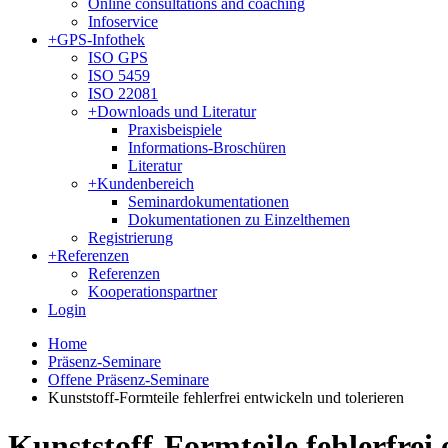
Online consultations and coaching
Infoservice
+
GPS-Infothek
ISO GPS
ISO 5459
ISO 22081
+
Downloads und Literatur
Praxisbeispiele
Informations-Broschüren
Literatur
+
Kundenbereich
Seminardokumentationen
Dokumentationen zu Einzelthemen
Registrierung
+
Referenzen
Referenzen
Kooperationspartner
Login
Home
Präsenz-Seminare
Offene Präsenz-Seminare
Kunststoff-Formteile fehlerfrei entwickeln und tolerieren
Kunststoff-Formteile fehlerfrei 