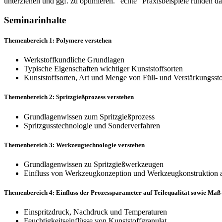
unterziehen und ggf. zu optimieren. "echte" Praxisbeispiele runden d
Seminarinhalte
Themenbereich 1: Polymere verstehen
Werkstoffkundliche Grundlagen
Typische Eigenschaften wichtiger Kunststoffsorten
Kunststoffsorten, Art und Menge von Füll- und Verstärkungsst
Themenbereich 2: Spritzgießprozess verstehen
Grundlagenwissen zum Spritzgießprozess
Spritzgusstechnologie und Sonderverfahren
Themenbereich 3: Werkzeugtechnologie verstehen
Grundlagenwissen zu Spritzgießwerkzeugen
Einfluss von Werkzeugkonzeption und Werkzeugkonstruktion
Themenbereich 4: Einfluss der Prozessparameter auf Teilequalität sowie M
Einspritzdruck, Nachdruck und Temperaturen
Feuchtigkeitseinflüsse von Kunststoffgranulat