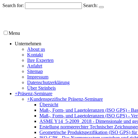
Search for:
Search:
Menu
Unternehmen
About us
Kontakt
Ihre Experten
Anfahrt
Sitemap
Impressum
Datenschutzerklärung
Über Steinbeis
+
Präsenz-Seminare
+
Kundenspezifische Präsenz-Seminare
Übersicht
Maß-, Form- und Lagetoleranzen (ISO GPS) - Bas
Maß-, Form- und Lagetoleranzen (ISO GPS) - Ver
ASME Y14_5-2009_2018 - Dimensionale und geom
Erstellung normgerechter Technischer Zeichnun
Geometrische Produktspezifikation (ISO GPS) für 
ISO GPS - Das Normensystem verstehen und rich