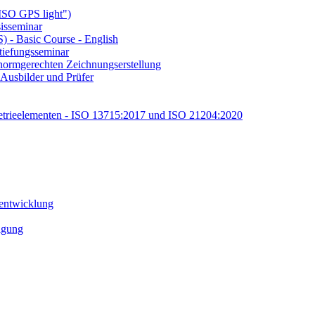
ISO GPS light")
isseminar
 - Basic Course - English
tiefungsseminar
ormgerechten Zeichnungserstellung
Ausbilder und Prüfer
etrieelementen - ISO 13715:2017 und ISO 21204:2020
tentwicklung
tigung