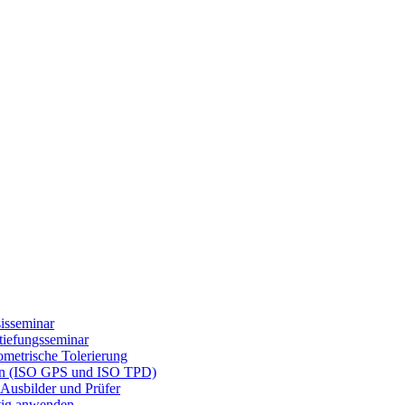
isseminar
tiefungsseminar
etrische Tolerierung
gen (ISO GPS und ISO TPD)
Ausbilder und Prüfer
tig anwenden