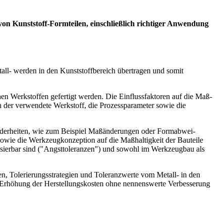
von Kunststoff-Formteilen, einschließlich richtiger Anwendung
all- werden in den Kunststoffbereich übertragen und somit
chen Werkstoffen gefertigt werden. Die Einflussfaktoren auf die Maß-
h der verwen­dete Werk­stoff, die Prozessparameter sowie die
sonderhei­ten, wie zum Beispiel Maßänderungen oder Formabwei­
owie die Werkzeugkonzeption auf die Maßhaltigkeit der Bauteile
ali­sierbar sind ("Angsttoleranzen") und sowohl im Werkzeugbau als
, Tolerie­rungsstra­tegien und Toleranzwerte vom Metall- in den
en Erhöhung der Herstellungskosten ohne nennenswerte Verbesserung