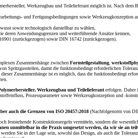
ymerhersteller, Werkzeugbau und Teilelieferant möglich ist. Nach dem 
arbeitungs- und Fertigungsbedingungen sowie Werkzeugkonzeption au
ewusst sowie technologisch darstellbar zu wählen,
owie deren Anwendungsgrenzen und weiterführende Ansätze kennen,
 16901 (zurückgezogen) sowie DIN 16742 (zurückgezogen).
r komplexen Zusammenhänge zwischen
Formteilgestaltung
,
werkstoffphy
von Spritzgussteilen, damit die funktionsbedingt erforderlichen Toleran
dieser Zusammenhänge ist es möglich, dass die funktionsbedingt erford
nen.
Polymerhersteller, Werkzeugbau und Teilelie­ferant
erfolgen. Daher 
kstoffeinfluss, Prozessparameter sowie Werkzeugkon­zeption und -konst
er auch die Grenzen von ISO 20457:2018
(Nachfolgenorm von DIN
ch feststehende Konstruktionsregeln vermitteln, sondern die wesentli
nen unmittelbar in die Praxis umgesetzt werden, da wir sie an teilw
rden Sie in der Lage sein, sowohl das Design, als auch die Toleranze