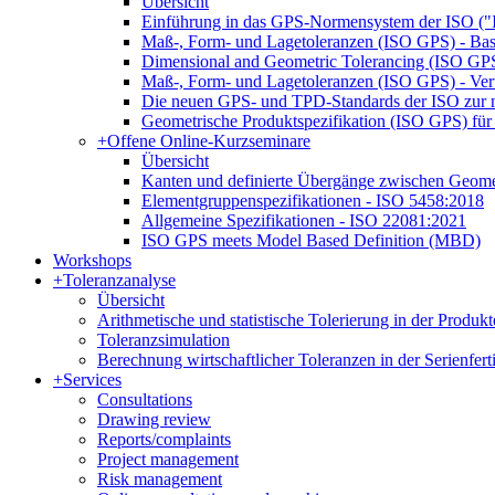
Übersicht
Einführung in das GPS-Normensystem der ISO ("
Maß-, Form- und Lagetoleranzen (ISO GPS) - Bas
Dimensional and Geometric Tolerancing (ISO GPS)
Maß-, Form- und Lagetoleranzen (ISO GPS) - Ver
Die neuen GPS- und TPD-Standards der ISO zur n
Geometrische Produktspezifikation (ISO GPS) für 
+
Offene Online-Kurzseminare
Übersicht
Kanten und definierte Übergänge zwischen Geom
Elementgruppenspezifikationen - ISO 5458:2018
Allgemeine Spezifikationen - ISO 22081:2021
ISO GPS meets Model Based Definition (MBD)
Workshops
+
Toleranzanalyse
Übersicht
Arithmetische und statistische Tolerierung in der Produk
Toleranzsimulation
Berechnung wirtschaftlicher Toleranzen in der Serienfer
+
Services
Consultations
Drawing review
Reports/complaints
Project management
Risk management