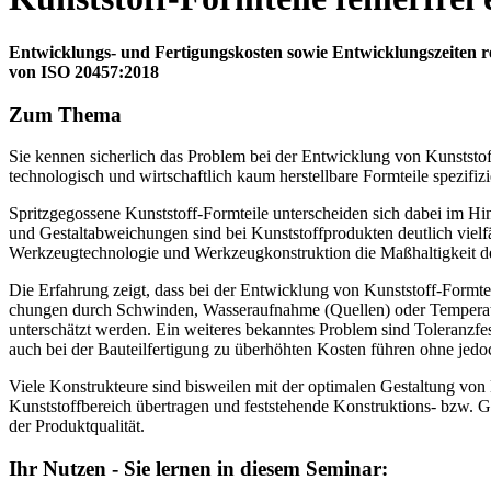
Entwicklungs- und Fertigungskosten sowie Entwicklungszeiten r
von ISO 20457:2018
Zum Thema
Sie kennen sicherlich das Problem bei der Entwicklung von Kunststo
technologisch und wirtschaftlich kaum herstellbare Formteile spezifizi
Spritzgegossene Kunststoff-Formteile unterscheiden sich dabei im Hinb
und Gestaltabweichun­gen sind bei Kunststoffprodukten deutlich vielfä
Werkzeugtechnologie und Werkzeugkon­struktion die Maßhaltigkeit de
Die Erfahrung zeigt, dass bei der Entwicklung von Kunststoff-Form­t
chungen durch Schwinden, Wasseraufnahme (Quel­len) oder Temperatur
unterschätzt wer­den. Ein weiteres bekanntes Problem sind Toleranzfes
auch bei der Bauteilfertigung zu über­höh­ten Kosten führen ohne jedo
Viele Konstrukteure sind bisweilen mit der optimalen Gestaltung von 
Kunststoffbe­reich übertragen und feststehende Konstruktions- bzw. 
der Produktqualität.
Ihr Nutzen - Sie lernen in diesem Seminar: