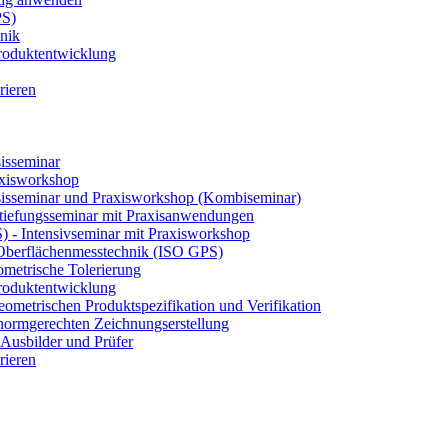
PS)
nik
 Produktentwicklung
rieren
isseminar
axisworkshop
sisseminar und Praxisworkshop (Kombiseminar)
tiefungsseminar mit Praxisanwendungen
S) - Intensivseminar mit Praxisworkshop
 Oberflächenmesstechnik (ISO GPS)
etrische Tolerierung
 Produktentwicklung
eometrischen Produktspezifikation und Verifikation
ormgerechten Zeichnungserstellung
Ausbilder und Prüfer
rieren