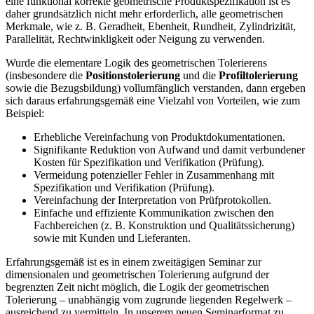
eine funktional korrekte geometrische Produktspezifikation ist es
daher grundsätzlich nicht mehr erforderlich, alle geometrischen
Merkmale, wie z. B. Geradheit, Ebenheit, Rundheit, Zylindrizität,
Parallelität, Rechtwinkligkeit oder Neigung zu verwenden.
Wurde die elementare Logik des geometrischen Tolerierens
(insbesondere die
Positionstolerierung
und die
Profiltolerierung
sowie die Bezugsbildung) vollumfänglich verstanden, dann ergeben
sich daraus erfahrungsgemäß eine Vielzahl von Vorteilen, wie zum
Beispiel:
Erhebliche Vereinfachung von Produktdokumentationen.
Signifikante Reduktion von Aufwand und damit verbundener
Kosten für Spezifikation und Verifikation (Prüfung).
Vermeidung potenzieller Fehler in Zusammenhang mit
Spezifikation und Verifikation (Prüfung).
Vereinfachung der Interpretation von Prüfprotokollen.
Einfache und effiziente Kommunikation zwischen den
Fachbereichen (z. B. Konstruktion und Qualitätssicherung)
sowie mit Kunden und Lieferanten.
Erfahrungsgemäß ist es in einem zweitägigen Seminar zur
dimensionalen und geometrischen Tolerierung aufgrund der
begrenzten Zeit nicht möglich, die Logik der geometrischen
Tolerierung – unabhängig vom zugrunde liegenden Regelwerk –
ausreichend zu vermitteln. In unserem neuen Seminarformat zu