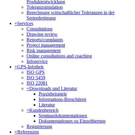
Produktentwicklung
Toleranzsimulation
Berechnung wirtschaftlicher Toleranzen in der
Serienfertigung
+
Services
Consultations
Drawing review
Reports/complaints
Project management
Risk management
Online consultations and coaching
Infoservice
+
GPS-Infothek
ISO GPS
ISO 5459
ISO 22081
+
Downloads und Literatur
Praxisbeispiele
Informations-Broschüren
Literatur
+
Kundenbereich
Seminardokumentationen
Dokumentationen zu Einzelthemen
Registrierung
+
Referenzen