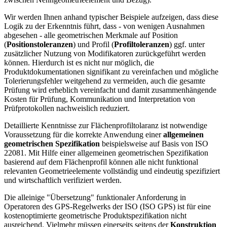
Wir werden Ihnen anhand typischer Beispiele aufzeigen, dass diese
Logik zu der Erkenntnis führt, dass - von wenigen Ausnahmen
abgesehen - alle geometrischen Merkmale auf Position
(
Positionstoleranzen
) und Profil (
Profiltoleranzen
) ggf. unter
zusätzlicher Nutzung von Modifikatoren zurückgeführt werden
können. Hierdurch ist es nicht nur möglich, die
Produktdokumentationen signifikant zu vereinfachen und mögliche
Tolerierungsfehler weitgehend zu vermeiden, auch die gesamte
Prüfung wird erheblich vereinfacht und damit zusammenhängende
Kosten für Prüfung, Kommunikation und Interpretation von
Prüfprotokollen nachweislich reduziert.
Detaillierte Kenntnisse zur Flächenprofiltolaranz ist notwendige
Voraussetzung für die korrekte Anwendung einer
allgemeinen
geometrischen Spezifikation
beispielsweise auf Basis von ISO
22081. Mit Hilfe einer allgemeinen geometrischen Spezifikation
basierend auf dem Flächenprofil können alle nicht funktional
relevanten Geometrieelemente vollständig und eindeutig spezifiziert
und wirtschaftlich verifiziert werden.
Die alleinige "Übersetzung" funktionaler Anforderung in
Operatoren des GPS-Regelwerks der ISO (ISO GPS) ist für eine
kostenoptimierte geometrische Produktspezifikation nicht
ausreichend. Vielmehr müssen einerseits seitens der
Konstruktion