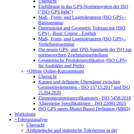
Übersicht
Einführung in das GPS-Normensystem der ISO
("ISO GPS light")
Maß-, Form- und Lagetoleranzen (ISO GPS) -
Basisseminar
Dimensional and Geometric Tolerancing (ISO
GPS) - Basic Course - English
Maß-, Form- und Lagetoleranzen (ISO GPS) -
Vertiefungsseminar
Die neuen GPS- und TPD-Standards der ISO zur
normgerechten Zeichnungserstellung
Geometrische Produktspezifikation (ISO GPS)
für Ausbilder und Prüfer
+
Offene Online-Kurzseminare
Übersicht
Kanten und definierte Übergänge zwischen
Geometrieelementen - ISO 13715:2017 und ISO
21204:2020
Elementgruppenspezifikationen - ISO 5458:2018
Allgemeine Spezifikationen - ISO 22081:2021
ISO GPS meets Model Based Definition (MBD)
Workshops
+
Toleranzanalyse
Übersicht
Arithmetische und statistische Tolerierung in der