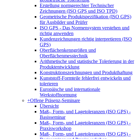
Erstellung normgerechter Technischer
Zeichnungen (ISO GPS und ISO TPD)
Geometrische Produktspezifikation (ISO GPS)
für Ausbilder und Prüfer
ISO GPS - Das Normensystem verstehen und
richtig anwenden
Kundenzeichnungen richtig interpretieren (ISO
GPS)
Oberflächenkenngrößen und
Oberflächenmesstechnik
Arithmetische und statistische Tolerierung in der
Produktentwicklung
Konstruktionszeichnungen und Produkthaftung
Kunststoff-Formteile fehlerfrei entwickeln und
tolerieren
Europäische und internationale
Werkstoffnormung
+
Offene Präsenz-Seminare
Übersicht
Maß-, Form- und Lagetoleranzen (ISO GPS) -
Basisseminar
Maß-, Form- und Lagetoleranzen (ISO GPS) -
Praxisworkshop
Maß-, Form- und Lagetoleranzen (ISO GPS) -