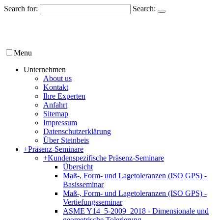
Search for:
Search:
Menu
Unternehmen
About us
Kontakt
Ihre Experten
Anfahrt
Sitemap
Impressum
Datenschutzerklärung
Über Steinbeis
+
Präsenz-Seminare
+
Kundenspezifische Präsenz-Seminare
Übersicht
Maß-, Form- und Lagetoleranzen (ISO GPS) -
Basisseminar
Maß-, Form- und Lagetoleranzen (ISO GPS) -
Vertiefungsseminar
ASME Y14_5-2009_2018 - Dimensionale und
geometrische Tolerierung