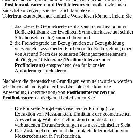
„
Positionstoleranzen und Profiltoleranzen
“ wollen wir Ihnen
zunächst aufzeigen, wie Sie - auch komplexe -
Tolerierungsaufgaben auf einfache Weise lösen können, indem Sie:
das tolerierte Geometrieelement als auch den Bezug unter
Berücksichtigung der jeweiligen Symmetrieklasse auf sein(e)
Situationselement(e) zurückführen und
die Freiheitsgrade am Bezug (an den zur Bezugsbildung
verwendeten assoziierten Flächen) unter Einbeziehung einer
von Art und Form des tolerierten Nenngeometrieelements
abhängigen Ortstoleranz (
Positionstoleranz
oder
Profiltoleranz
) entsprechend den funktionalen
Anforderungen reduzieren.
Nachdem die theoretischen Grundlagen vermittelt wurden, werden
wir Ihnen anhand typischer Praxisbeispiele die konkrete
Anwendung (Spezifikation) von
Positionstoleranzen
und
Profiltoleranzen
aufzeigen. Hierbei lernen Sie:
Die konkrete Vorgehensweise bei der Prüfung (u. a.
Extraktion von Messpunkten, Ermittlung der geometrischen
Abweichung, Wahl der Zielfunktion) und die damit
verbundenen Herausforderungen aus messtechnischer Sicht.
Das Zustandekommen und die konkrete Interpretation von
Messergebnissen in Prüfberichten.