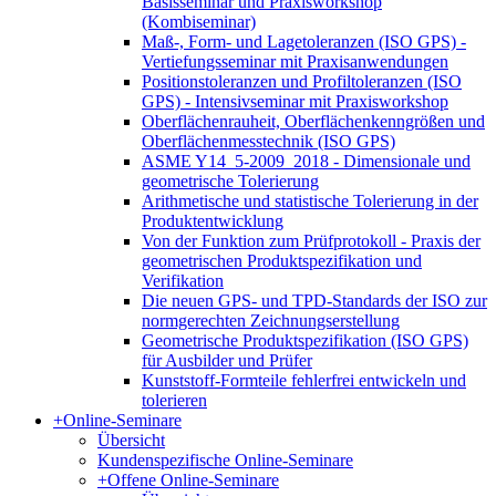
Basisseminar und Praxisworkshop
(Kombiseminar)
Maß-, Form- und Lagetoleranzen (ISO GPS) -
Vertiefungsseminar mit Praxisanwendungen
Positionstoleranzen und Profiltoleranzen (ISO
GPS) - Intensivseminar mit Praxisworkshop
Oberflächenrauheit, Oberflächenkenngrößen und
Oberflächenmesstechnik (ISO GPS)
ASME Y14_5-2009_2018 - Dimensionale und
geometrische Tolerierung
Arithmetische und statistische Tolerierung in der
Produktentwicklung
Von der Funktion zum Prüfprotokoll - Praxis der
geometrischen Produktspezifikation und
Verifikation
Die neuen GPS- und TPD-Standards der ISO zur
normgerechten Zeichnungserstellung
Geometrische Produktspezifikation (ISO GPS)
für Ausbilder und Prüfer
Kunststoff-Formteile fehlerfrei entwickeln und
tolerieren
+
Online-Seminare
Übersicht
Kundenspezifische Online-Seminare
+
Offene Online-Seminare