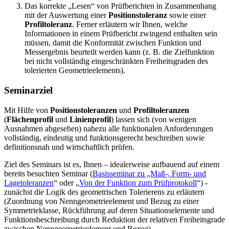
Das korrekte „Lesen“ von Prüfberichten in Zusammenhang
mit der Auswertung einer
Positionstoleranz
sowie einer
Profiltoleranz
.
Ferner erläutern wir Ihnen, welche
Informationen in einem Prüfbericht zwingend enthalten sein
müssen, damit die Konformität zwischen Funktion und
Messergebnis beurteilt werden kann (z. B. die Zielfunktion
bei nicht vollständig eingeschränkten Freiheitsgraden des
tolerierten Geometrieelements).
Seminarziel
Mit Hilfe von
Positionstoleranzen
und
Profiltoleranzen
(
Flächenprofil
und
Linienprofil
) lassen sich (von wenigen
Ausnahmen abgesehen) nahezu alle funktionalen Anforderungen
vollständig, eindeutig und funktionsgerecht beschreiben sowie
definitionsnah und wirtschaftlich prüfen.
Ziel des Seminars ist es, Ihnen – idealerweise aufbauend auf einem
bereits besuchten Seminar (
Basisseminar zu „Maß-, Form- und
Lagetoleranzen
“ oder „
Von der Funktion zum Prüfprotokoll
“) -
zunächst die Logik des geometrischen Tolerierens zu erläutern
(Zuordnung von Nenngeometrieelement und Bezug zu einer
Symmetrieklasse, Rückführung auf deren Situationselemente und
Funktionsbeschreibung durch Reduktion der relativen Freiheitsgrade
zwischen Nenngeometrieelement und Bezug).