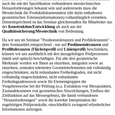
auch die mit der Spezifikation verbundenen messtechnischen
Herausforderungen bekannt sein und andererseits muss die
Messtechnik die Produktdokumentation (die darin enthaltenen
geometrischen Toleranzinformationen) vollumfänglich verstehen.
Dementsprechend ist das Seminar gleichermaßen für Mitarbeiter aus
der
Konstruktion/Entwicklung
als auch aus der
Qualitätssicherung/Messtechnik
von Bedeutung.
Da wir uns im Seminar "Positionstoleranzen und Profiltoleranzen" -
dem Seminartitel entsprechend - nur auf
Positionstoleranzen
und
Profiltoleranzen
(
Flächenprofil
und
Linienprofil
) beschränken,
können wir uns ausführlich mit den dazugehörigen Prüfprozessen
(taktil und optisch) beschäftigen. Für alle drei geometrische
Merkmale werden wir Ihnen an einzelnen, integralen sowie an
einzelnen, zentralen tolerierten Geometrieelementen mit vollständig
eingeschränkten, nicht redundanten Freiheitsgraden, mit nicht
vollständig eingeschränkten, nicht redundanten
Freiheitsgradensowie sowie für Elementgruppen die
Vorgehensweise bei der Prüfung (u.a. Extraktion von Messpunkten,
Zustandekommen von geometrischen Abweichungen, Einfluss der
Zielfunktion auf das Messergebnis), die damit verbundenen
"Herausforderungen" sowie die korrekte Interpretation der
zugehörigen Prüfprotokolle, einschließlich zwingend erforderlicher
Informationen aufzeigen.