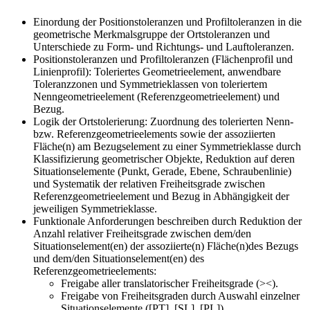
Einordung der Positionstoleranzen und Profiltoleranzen in die
geometrische Merkmalsgruppe der Ortstoleranzen und
Unterschiede zu Form- und Richtungs- und Lauftoleranzen.
Positionstoleranzen und Profiltoleranzen (Flächenprofil und
Linienprofil): Toleriertes Geometrieelement, anwendbare
Toleranzzonen und Symmetrieklassen von toleriertem
Nenngeometrieelement (Referenzgeometrieelement) und
Bezug.
Logik der Ortstolerierung: Zuordnung des tolerierten Nenn-
bzw. Referenzgeometrieelements sowie der assoziierten
Fläche(n) am Bezugselement zu einer Symmetrieklasse durch
Klassifizierung geometrischer Objekte, Reduktion auf deren
Situationselemente (Punkt, Gerade, Ebene, Schraubenlinie)
und Systematik der relativen Freiheitsgrade zwischen
Referenzgeometrieelement und Bezug in Abhängigkeit der
jeweiligen Symmetrieklasse.
Funktionale Anforderungen beschreiben durch Reduktion der
Anzahl relativer Freiheitsgrade zwischen dem/den
Situationselement(en) der assoziierte(n) Fläche(n)des Bezugs
und dem/den Situationselement(en) des
Referenzgeometrieelements:
Freigabe aller translatorischer Freiheitsgrade (><).
Freigabe von Freiheitsgraden durch Auswahl einzelner
Situationselemente ([PT], [SL], [PL]).