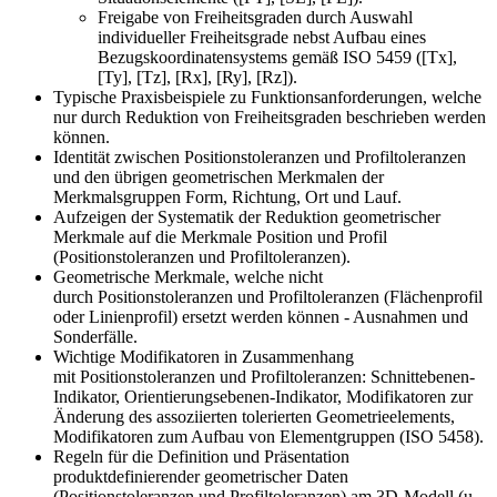
Freigabe von Freiheitsgraden durch Auswahl
individueller Freiheitsgrade nebst Aufbau eines
Bezugskoordinatensystems gemäß ISO 5459 ([Tx],
[Ty], [Tz], [Rx], [Ry], [Rz]).
Typische Praxisbeispiele zu Funktionsanforderungen, welche
nur durch Reduktion von Freiheitsgraden beschrieben werden
können.
Identität zwischen Positionstoleranzen und Profiltoleranzen
und den übrigen geometrischen Merkmalen der
Merkmalsgruppen Form, Richtung, Ort und Lauf.
Aufzeigen der Systematik der Reduktion geometrischer
Merkmale auf die Merkmale Position und Profil
(Positionstoleranzen und Profiltoleranzen).
Geometrische Merkmale, welche nicht
durch Positionstoleranzen und Profiltoleranzen (Flächenprofil
oder Linienprofil) ersetzt werden können - Ausnahmen und
Sonderfälle.
Wichtige Modifikatoren in Zusammenhang
mit Positionstoleranzen und Profiltoleranzen: Schnittebenen-
Indikator, Orientierungsebenen-Indikator, Modifikatoren zur
Änderung des assoziierten tolerierten Geometrieelements,
Modifikatoren zum Aufbau von Elementgruppen (ISO 5458).
Regeln für die Definition und Präsentation
produktdefinierender geometrischer Daten
(Positionstoleranzen und Profiltoleranzen) am 3D-Modell (u.