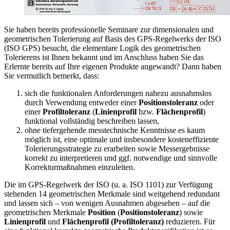
Sie haben bereits professionelle Seminare zur dimensionalen und
geometrischen Tolerierung auf Basis des GPS-Regelwerks der ISO
(ISO GPS) besucht, die elementare Logik des geometrischen
Tolerierens ist Ihnen bekannt und im Anschluss haben Sie das
Erlernte bereits auf Ihre eigenen Produkte angewandt? Dann haben
Sie vermutlich bemerkt, dass:
sich die funktionalen Anforderungen nahezu ausnahmslos
durch Verwendung entweder einer
Positionstoleranz
oder
einer
Profiltoleranz
(
Linienprofil
bzw.
Flächenprofil
)
funktional vollständig beschreiben lassen,
ohne tiefergehende messtechnische Kenntnisse es kaum
möglich ist, eine optimale und insbesondere kosteneffiziente
Tolerierungsstrategie zu erarbeiten sowie Messergebnisse
korrekt zu interpretieren und ggf. notwendige und sinnvolle
Korrekturmaßnahmen einzuleiten.
Die im GPS-Regelwerk der ISO (u. a. ISO 1101) zur Verfügung
stehenden 14 geometrischen Merkmale sind weitgehend redundant
und lassen sich – von wenigen Ausnahmen abgesehen – auf die
geometrischen Merkmale
Position
(
Positionstoleranz
) sowie
Linienprofil
und
Flächenprofil (Profiltoleranz)
reduzieren. Für