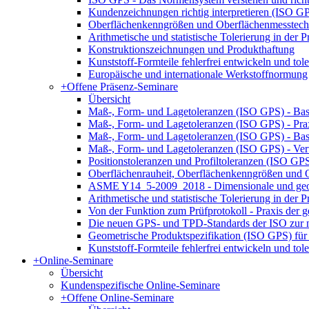
Kundenzeichnungen richtig interpretieren (ISO G
Oberflächenkenngrößen und Oberflächenmesstech
Arithmetische und statistische Tolerierung in der
Konstruktionszeichnungen und Produkthaftung
Kunststoff-Formteile fehlerfrei entwickeln und tole
Europäische und internationale Werkstoffnormung
+
Offene Präsenz-Seminare
Übersicht
Maß-, Form- und Lagetoleranzen (ISO GPS) - Bas
Maß-, Form- und Lagetoleranzen (ISO GPS) - Pr
Maß-, Form- und Lagetoleranzen (ISO GPS) - Ba
Maß-, Form- und Lagetoleranzen (ISO GPS) - Ver
Positionstoleranzen und Profiltoleranzen (ISO GP
Oberflächenrauheit, Oberflächenkenngrößen und
ASME Y14_5-2009_2018 - Dimensionale und geom
Arithmetische und statistische Tolerierung in der
Von der Funktion zum Prüfprotokoll - Praxis der g
Die neuen GPS- und TPD-Standards der ISO zur n
Geometrische Produktspezifikation (ISO GPS) für 
Kunststoff-Formteile fehlerfrei entwickeln und tole
+
Online-Seminare
Übersicht
Kundenspezifische Online-Seminare
+
Offene Online-Seminare