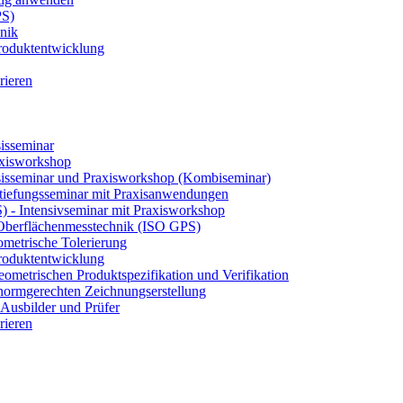
PS)
nik
 Produktentwicklung
rieren
isseminar
axisworkshop
sisseminar und Praxisworkshop (Kombiseminar)
tiefungsseminar mit Praxisanwendungen
S) - Intensivseminar mit Praxisworkshop
 Oberflächenmesstechnik (ISO GPS)
etrische Tolerierung
 Produktentwicklung
eometrischen Produktspezifikation und Verifikation
ormgerechten Zeichnungserstellung
Ausbilder und Prüfer
rieren