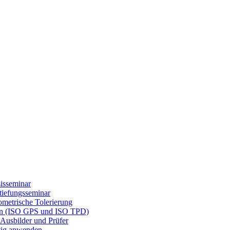
isseminar
tiefungsseminar
etrische Tolerierung
gen (ISO GPS und ISO TPD)
Ausbilder und Prüfer
tig anwenden