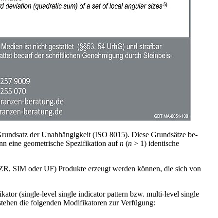
rundsatz der Unabhän­gigkeit (ISO 8015). Diese Grundsätze be­
enn eine geometrische Spezi­fikation auf
n
(
n
> 1) identi­sche
CZR, SIM oder UF) Produkte er­zeugt werden können, die sich von
tor (single-level single indicator pattern bzw. multi-level single
r stehen die folgenden Modifikatoren zur Verfügung: