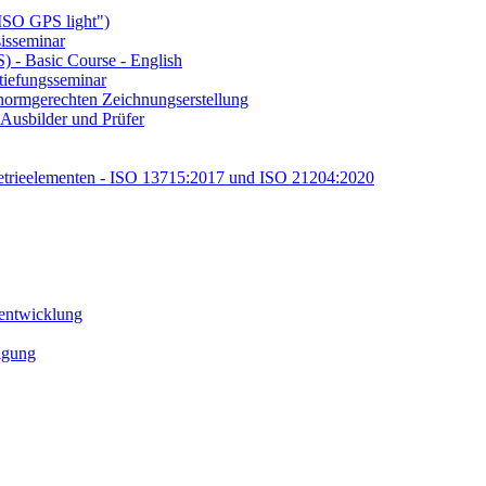
ISO GPS light")
isseminar
 - Basic Course - English
tiefungsseminar
ormgerechten Zeichnungserstellung
Ausbilder und Prüfer
etrieelementen - ISO 13715:2017 und ISO 21204:2020
tentwicklung
tigung