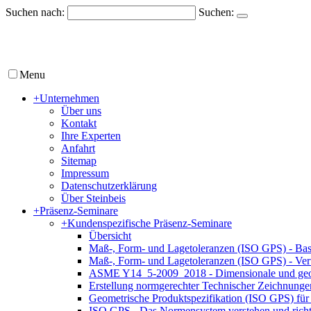
Suchen nach:
Suchen:
Menu
+
Unternehmen
Über uns
Kontakt
Ihre Experten
Anfahrt
Sitemap
Impressum
Datenschutzerklärung
Über Steinbeis
+
Präsenz-Seminare
+
Kundenspezifische Präsenz-Seminare
Übersicht
Maß-, Form- und Lagetoleranzen (ISO GPS) - Bas
Maß-, Form- und Lagetoleranzen (ISO GPS) - Ver
ASME Y14_5-2009_2018 - Dimensionale und geom
Erstellung normgerechter Technischer Zeichnun
Geometrische Produktspezifikation (ISO GPS) für 
ISO GPS - Das Normensystem verstehen und rich