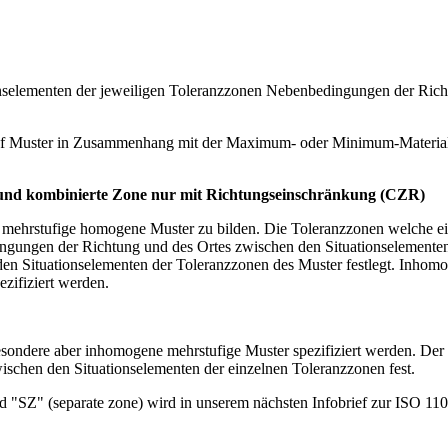
onselementen der jeweiligen Toleranzzonen Nebenbedingungen der Ric
t auf Muster in Zusammenhang mit der Maximum- oder Minimum-Materia
und kombinierte Zone nur mit Rich­tungseinschränkung (CZR)
mehrstufige homogene Muster zu bilden. Die Toleranzzonen welche ei
ngungen der Richtung und des Ortes zwi­schen den Situationselementen 
n Situations­elementen der Toleranzzonen des Muster festlegt. Inhomo
zifi­ziert werden.
ondere aber inhomogene mehrstufige Muster spezifiziert werden. Der M
schen den Situations­elementen der einzelnen Toleranzzonen fest.
d "SZ" (separate zone) wird in unserem nächsten Infobrief zur ISO 1