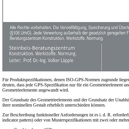
Für Produktspezifikationen, denen ISO-GPS-Normen zugrunde liegen,
deuten, dass jede GPS-Spezifika­tion nur für ein Geo­met­rieelement und
Geometrieelemente ange­wandt wird.
Der Grundsatz des Geometrie­elements und der Grundsatz der Un­abhä
ihrer nominellen Gestalt erheblich unterschieden können.
Zur Beschreibung funktioneller Anforderungen ist es i. d. R. erforderl
indicator pattern) oder von Musterspezifikationen mit zwei oder mehre