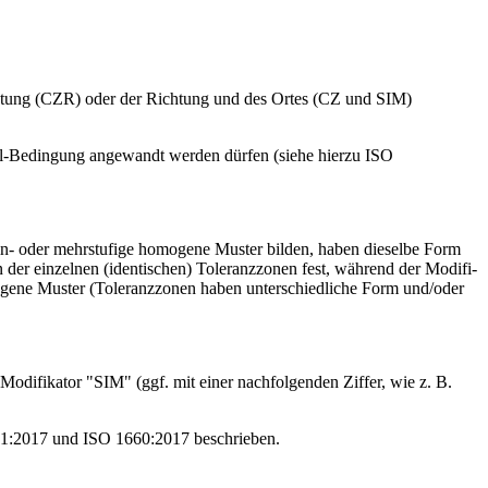
htung (CZR) oder der Richtung und des Ortes (CZ und SIM)
l-Bedingung angewandt werden dürfen (siehe hierzu ISO
n- oder mehrstufige homogene Muster bilden, haben dieselbe Form
der einzelnen (identischen) Toleranzzonen fest, wäh­rend der Modifi­
gene Muster (Toleranzzonen haben unter­schiedliche Form und/oder
odifikator "SIM" (ggf. mit einer nachfolgenden Ziffer, wie z. B.
101:2017 und ISO 1660:2017 beschrieben.