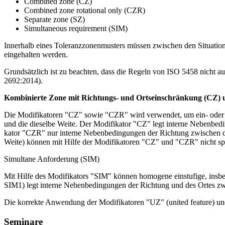
Combined zone (CZ)
Combined zone rotational only (CZR)
Separate zone (SZ)
Simultaneous requirement (SIM)
Innerhalb eines Toleranzzonenmusters müssen zwischen den Situati
eingehalten werden.
Grundsätzlich ist zu beachten, dass die Regeln von ISO 5458 nich
2692:2014).
Kombinierte Zone mit Richtungs- und Ortseinschränkung (CZ) 
Die Modifikatoren "CZ" sowie "CZR" wird verwendet, um ein- oder 
und die dieselbe Weite. Der Modifikator "CZ" legt interne Nebenbedi
kator "CZR" nur interne Nebenbedingungen der Richtung zwischen de
Weite) können mit Hilfe der Modifikatoren "CZ" und "CZR" nicht spe
Simultane Anforderung (SIM)
Mit Hilfe des Modifikators "SIM" können homogene einstufige, insbes
SIM1) legt interne Nebenbedingungen der Richtung und des Ortes zwi­
Die korrekte Anwendung der Modifikatoren "UZ" (united feature) un
Seminare