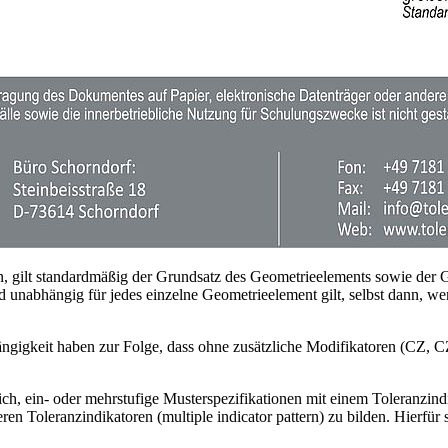
 gilt standardmäßig der Grund­satz des Geometrieelements sowie der G
 un­abhängig für jedes ein­zelne Geomet­rie­element gilt, selbst dann, w
ngigkeit haben zur Folge, dass ohne zusätzli­che Modifikatoren (CZ, 
ich, ein- oder mehrstufige Musterspezifikationen mit einem Toleranzindika
ren Toleranz­indikatoren (multiple indicator pattern) zu bilden. Hierfü