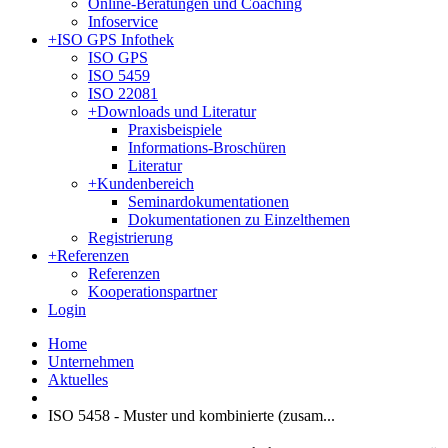
Online-Beratungen und Coaching
Infoservice
+
ISO GPS Infothek
ISO GPS
ISO 5459
ISO 22081
+
Downloads und Literatur
Praxisbeispiele
Informations-Broschüren
Literatur
+
Kundenbereich
Seminardokumentationen
Dokumentationen zu Einzelthemen
Registrierung
+
Referenzen
Referenzen
Kooperationspartner
Login
Home
Unternehmen
Aktuelles
ISO 5458 - Muster und kombinierte (zusam...