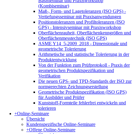
Basisseminar und Praxisworkshop
(Kombiseminar)
Maß-, Form- und Lagetoleranzen (ISO GPS) -
Vertiefungsseminar mit Praxisanwendungen
Positionstoleranzen und Profiltoleranzen (ISO
GPS) - Intensivseminar mit Praxisworkshop
Oberflächenrauheit, Oberflächenkenngrößen und
Oberflächenmesstechnik (ISO GPS)
ASME Y14_5-2009_2018 - Dimensionale und
geometrische Tolerierung
Arithmetische und statistische Tolerierung in der
Produktentwicklung
Von der Funktion zum Prüfprotokoll - Praxis der
geometrischen Produktspezifikation und
Verifikation
Die neuen GPS- und TPD-Standards der ISO zur
normgerechten Zeichnungserstellung
Geometrische Produktspezifikation (ISO GPS)
für Ausbilder und Prüfer
Kunststoff-Formteile fehlerfrei entwickeln und
tolerieren
+
Online-Seminare
Übersicht
Kundenspezifische Online-Seminare
+
Offene Online-Seminare