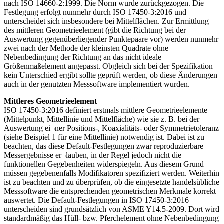
nach ISO 14660-2:1999. Die Norm wurde zurückgezogen. Die
Festlegung erfolgt nunmehr durch ISO 17450-3:2016 und
unterscheidet sich insbesondere bei Mittelflächen. Zur Ermittlung
des mittleren Geometrieelement (gibt die Richtung bei der
Auswertung gegenüberliegender Punktepaare vor) werden nunmehr
zwei nach der Methode der kleinsten Quadrate ohne
Nebenbedingung der Richtung an das nicht ideale
Größenmaßelement angepasst. Obgleich sich bei der Spezifikation
kein Unterschied ergibt sollte geprüft werden, ob diese Änderungen
auch in der genutzten Messsoftware implementiert wurden.
Mittleres Geometrieelement
ISO 17450-3:2016 definiert erstmals mittlere Geometrieelemente
(Mittelpunkt, Mittellinie und Mittelfläche) wie sie z. B. bei der
Auswertung ei¬ner Positions-, Koaxialitäts- oder Symmetrietoleranz
(siehe Beispiel 1 für eine Mittellinie) notwendig ist. Dabei ist zu
beachten, das diese Default-Festlegungen zwar reproduzierbare
Messergebnisse er¬lauben, in der Regel jedoch nicht die
funktionellen Gegebenheiten widerspiegeln. Aus diesem Grund
müssen gegebenenfalls Modifikatoren spezifiziert werden. Weiterhin
ist zu beachten und zu überprüfen, ob die eingesetzte handelsübliche
Messsoftware die entsprechenden geometrischen Merkmale korrekt
auswertet. Die Default-Festlegungen in ISO 17450-3:2016
unterscheiden sind grundsätzlich von ASME Y14.5-2009. Dort wird
standardmäßig das Hüll- bzw. Pferchelement ohne Nebenbedingung