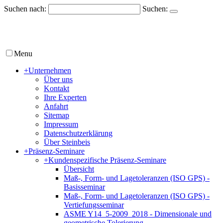
Suchen nach:
Suchen:
Menu
+
Unternehmen
Über uns
Kontakt
Ihre Experten
Anfahrt
Sitemap
Impressum
Datenschutzerklärung
Über Steinbeis
+
Präsenz-Seminare
+
Kundenspezifische Präsenz-Seminare
Übersicht
Maß-, Form- und Lagetoleranzen (ISO GPS) -
Basisseminar
Maß-, Form- und Lagetoleranzen (ISO GPS) -
Vertiefungsseminar
ASME Y14_5-2009_2018 - Dimensionale und
geometrische Tolerierung