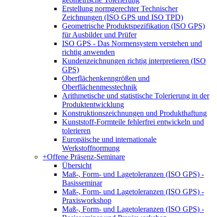
Erstellung normgerechter Technischer
Zeichnungen (ISO GPS und ISO TPD)
Geometrische Produktspezifikation (ISO GPS)
für Ausbilder und Prüfer
ISO GPS - Das Normensystem verstehen und
richtig anwenden
Kundenzeichnungen richtig interpretieren (ISO
GPS)
Oberflächenkenngrößen und
Oberflächenmesstechnik
Arithmetische und statistische Tolerierung in der
Produktentwicklung
Konstruktionszeichnungen und Produkthaftung
Kunststoff-Formteile fehlerfrei entwickeln und
tolerieren
Europäische und internationale
Werkstoffnormung
+
Offene Präsenz-Seminare
Übersicht
Maß-, Form- und Lagetoleranzen (ISO GPS) -
Basisseminar
Maß-, Form- und Lagetoleranzen (ISO GPS) -
Praxisworkshop
Maß-, Form- und Lagetoleranzen (ISO GPS) -