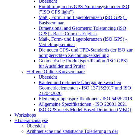
Übersicht
Einführung in das GPS-Normensystem der ISO
("ISO GPS light")
Maß-, Form- und Lagetoleranzen (ISO GPS) -
Basisseminar
Dimensional and Geometric Tolerancing (ISO
GPS) - Basic Course - English
Maß-, Form- und Lagetoleranzen (ISO GPS) -
Vertiefungsseminar
Die neuen GPS- und TPD-Standards der ISO zur
normgerechten Zeichnungserstellung
Geometrische Produktspezifikation (ISO GPS)
für Ausbilder und Prüfer
+
Offene Online-Kurzseminare
Übersicht
Kanten und definierte Übergänge zwischen
Geometrieelementen - ISO 13715:2017 und ISO
21204:2020
Elementgruppenspezifikationen - ISO 5458:2018
Allgemeine Spezifikationen - ISO 22081:2021
ISO GPS meets Model Based Definition (MBD)
Workshops
+
Toleranzanalyse
Übersicht
Arithmetische und statistische Tolerierung in der