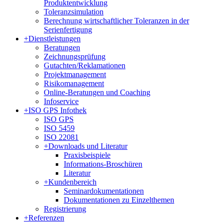
Produktentwicklung
Toleranzsimulation
Berechnung wirtschaftlicher Toleranzen in der
Serienfertigung
+
Dienstleistungen
Beratungen
Zeichnungsprüfung
Gutachten/Reklamationen
Projektmanagement
Risikomanagement
Online-Beratungen und Coaching
Infoservice
+
ISO GPS Infothek
ISO GPS
ISO 5459
ISO 22081
+
Downloads und Literatur
Praxisbeispiele
Informations-Broschüren
Literatur
+
Kundenbereich
Seminardokumentationen
Dokumentationen zu Einzelthemen
Registrierung
+
Referenzen