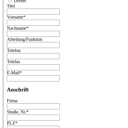
Divers
Titel
Vorname
*
Nachname
*
Abteilung/Funktion
Telefon
Telefax
E-Mail
*
Anschrift
Firma
Straße, Nr.
*
PLZ
*