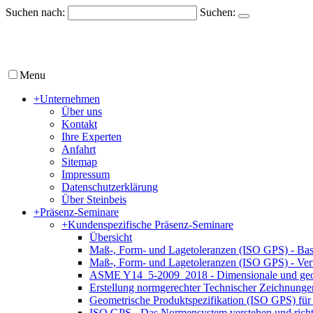
Suchen nach:
Suchen:
Menu
+
Unternehmen
Über uns
Kontakt
Ihre Experten
Anfahrt
Sitemap
Impressum
Datenschutzerklärung
Über Steinbeis
+
Präsenz-Seminare
+
Kundenspezifische Präsenz-Seminare
Übersicht
Maß-, Form- und Lagetoleranzen (ISO GPS) - Bas
Maß-, Form- und Lagetoleranzen (ISO GPS) - Ver
ASME Y14_5-2009_2018 - Dimensionale und geom
Erstellung normgerechter Technischer Zeichnun
Geometrische Produktspezifikation (ISO GPS) für 
ISO GPS - Das Normensystem verstehen und rich