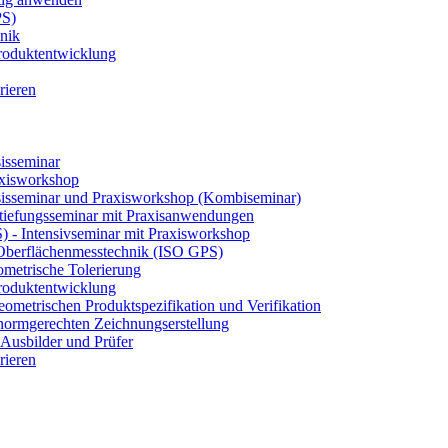
PS)
nik
 Produktentwicklung
rieren
isseminar
axisworkshop
sisseminar und Praxisworkshop (Kombiseminar)
tiefungsseminar mit Praxisanwendungen
S) - Intensivseminar mit Praxisworkshop
 Oberflächenmesstechnik (ISO GPS)
etrische Tolerierung
 Produktentwicklung
eometrischen Produktspezifikation und Verifikation
ormgerechten Zeichnungserstellung
Ausbilder und Prüfer
rieren