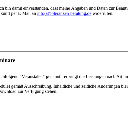
h bin damit einverstanden, dass meine Angaben und Daten zur Beantwo
ukunft per E-Mail an
info(at)toleranzen-beratung.de
widerrufen.
eminare
hfol­gend "Veranstalter" genannt - erbringt die Leistungen nach Art 
e) gemäß Aus­schrei­bung. Inhaltliche und zeitliche Änderungen bleibe
Download zur Verfügung stehen.