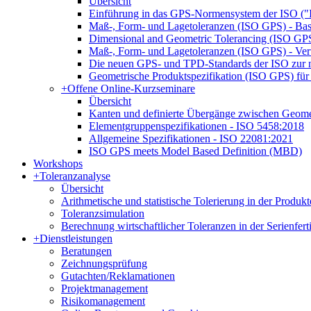
Übersicht
Einführung in das GPS-Normensystem der ISO ("
Maß-, Form- und Lagetoleranzen (ISO GPS) - Bas
Dimensional and Geometric Tolerancing (ISO GPS)
Maß-, Form- und Lagetoleranzen (ISO GPS) - Ver
Die neuen GPS- und TPD-Standards der ISO zur n
Geometrische Produktspezifikation (ISO GPS) für 
+
Offene Online-Kurzseminare
Übersicht
Kanten und definierte Übergänge zwischen Geom
Elementgruppenspezifikationen - ISO 5458:2018
Allgemeine Spezifikationen - ISO 22081:2021
ISO GPS meets Model Based Definition (MBD)
Workshops
+
Toleranzanalyse
Übersicht
Arithmetische und statistische Tolerierung in der Produk
Toleranzsimulation
Berechnung wirtschaftlicher Toleranzen in der Serienfer
+
Dienstleistungen
Beratungen
Zeichnungsprüfung
Gutachten/Reklamationen
Projektmanagement
Risikomanagement