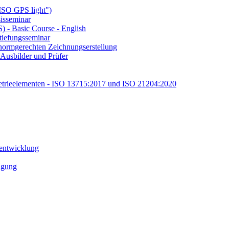
ISO GPS light")
isseminar
 - Basic Course - English
tiefungsseminar
ormgerechten Zeichnungserstellung
Ausbilder und Prüfer
etrieelementen - ISO 13715:2017 und ISO 21204:2020
tentwicklung
tigung