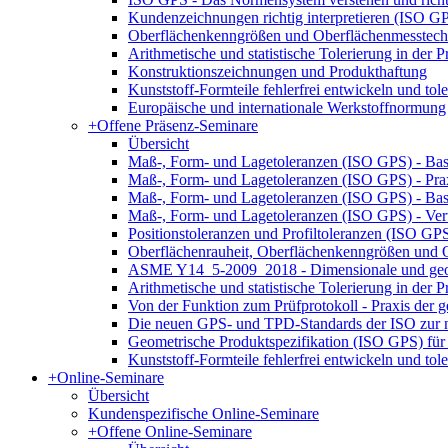
Kundenzeichnungen richtig interpretieren (ISO G
Oberflächenkenngrößen und Oberflächenmesstech
Arithmetische und statistische Tolerierung in der
Konstruktionszeichnungen und Produkthaftung
Kunststoff-Formteile fehlerfrei entwickeln und tole
Europäische und internationale Werkstoffnormung
+
Offene Präsenz-Seminare
Übersicht
Maß-, Form- und Lagetoleranzen (ISO GPS) - Bas
Maß-, Form- und Lagetoleranzen (ISO GPS) - Pr
Maß-, Form- und Lagetoleranzen (ISO GPS) - Ba
Maß-, Form- und Lagetoleranzen (ISO GPS) - Ver
Positionstoleranzen und Profiltoleranzen (ISO GP
Oberflächenrauheit, Oberflächenkenngrößen und
ASME Y14_5-2009_2018 - Dimensionale und geom
Arithmetische und statistische Tolerierung in der
Von der Funktion zum Prüfprotokoll - Praxis der g
Die neuen GPS- und TPD-Standards der ISO zur n
Geometrische Produktspezifikation (ISO GPS) für 
Kunststoff-Formteile fehlerfrei entwickeln und tole
+
Online-Seminare
Übersicht
Kundenspezifische Online-Seminare
+
Offene Online-Seminare