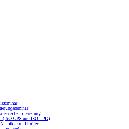
isseminar
tiefungsseminar
etrische Tolerierung
gen (ISO GPS und ISO TPD)
Ausbilder und Prüfer
tig anwenden